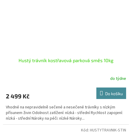
Hustý trávník kostřavová parková směs 10kg
do týdne
Do košíku
2 499 Kč
Vhodné na nepravidelně sečené a nesečené trávníky s nízkým
přísunem živin Odolnost zatížení: nízká - střední Rychlost zapojení:
nízká - střední Nároky na péči: nízké Nároky...
Kód:
HUSTYTRAVNIK-STIN