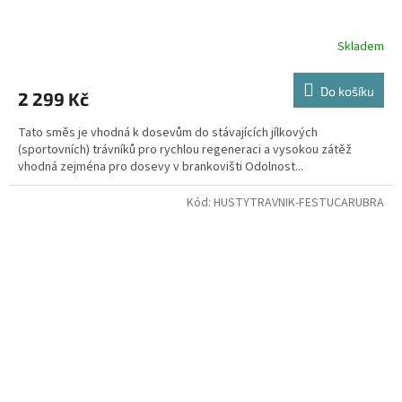
Skladem
Do košíku
2 299 Kč
Tato směs je vhodná k dosevům do stávajících jílkových
(sportovních) trávníků pro rychlou regeneraci a vysokou zátěž
vhodná zejména pro dosevy v brankovišti Odolnost...
Kód:
HUSTYTRAVNIK-FESTUCARUBRA