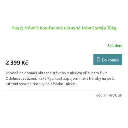
Hustý trávník kostřavová okrasná trávní směs 10kg
Skladem
Do košíku
2 399 Kč
Vhodné na domácí okrasné trávníky s nízkým přísunem živin
Odolnost zatížení: nízká Rychlost zapojení: nízká Nároky na péči:
střední-vysoké Nároky na závlahu - nízké...
Kód:
HT-ROUGH