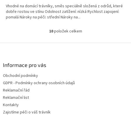
Vhodné na domácí trávníky, směs speciálně složená z odrůd, které
dobře rostou ve stínu Odolnost zatížení: nízká Rychlost zapojení:
pomalá Nároky na péči: střední Nároky na...
10
položek celkem
O
v
l
Z
á
á
d
p
a
a
Informace pro vás
c
t
í
Obchodní podmínky
í
p
GDPR - Podmínky ochrany osobních údajů
r
v
Reklamační řád
k
Reklamační list
y
Kontakty
v
ý
Zajistíme péči o váš trávník
p
i
s