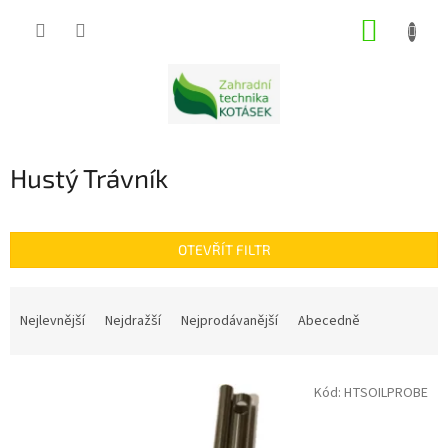
Přejít
NÁKUP
na
obsah
KOŠÍK
Hustý Trávník
OTEVŘÍT FILTR
Ř
a
Nejlevnější
Nejdražší
Nejprodávanější
Abecedně
z
e
V
n
Kód:
HTSOILPROBE
ý
í
p
p