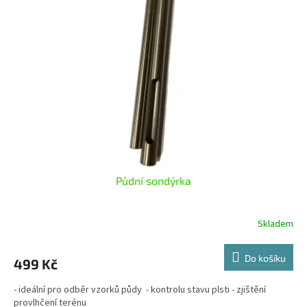
i
r
s
o
p
d
r
u
o
k
d
t
u
ů
k
t
ů
Půdní sondýrka
Skladem
Do košíku
499 Kč
- ideální pro odběr vzorků půdy - kontrolu stavu plsti - zjištění
provlhčení terénu