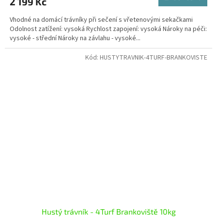
2 199 Kč
Vhodné na domácí trávníky při sečení s vřetenovými sekačkami
Odolnost zatížení: vysoká Rychlost zapojení: vysoká Nároky na péči:
vysoké - střední Nároky na závlahu - vysoké...
Kód:
HUSTYTRAVNIK-4TURF-BRANKOVISTE
Hustý trávník - 4Turf Brankoviště 10kg