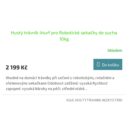
Hustý trávník 4turf pro Robotické sekačky do sucha
10kg
Skladem
Do košíku
2 199 Kč
Vhodné na domácí trávníky při sečení s robotickými, rotačními a
vřetenovými sekačkami Odolnost zatížení: vysoká Rychlost
zapojení: vysoká Nároky na péči: střední-nízké...
Kód:
HUSTYTRAVNIK-NIZKYSTRIH