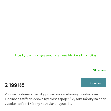
Hustý trávník greenová směs Nízký střih 10kg
Skladem
Do košíku
2 199 Kč
Vhodné na domácí trávníky při sečení s vřetenovými sekačkami
Odolnost zatížení: vysoká Rychlost zapojení: vysoká Nároky na péči:
vysoké - střední Nároky na závlahu - vysoké...