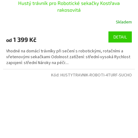
Hustý trávník pro Robotické sekačky Kostřava
rakosovitá
Skladem
DETAIL
1 399 Kč
od
Vhodné na domácí trávníky při sečení s robotickými, rotačními a
vřetenovými sekačkami Odolnost zatížení: střední-vysoká Rychlost
zapojení: střední Nároky na péči:...
Kód:
HUSTYTRAVNIK-ROBOTI-4TURF-SUCHO