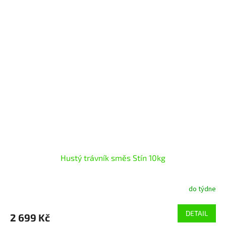
Hustý trávník směs Stín 10kg
do týdne
DETAIL
2 699 Kč