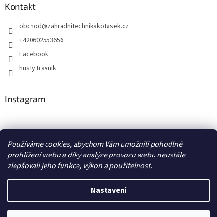
u
Kontakt
obchod
@
zahradnitechnikakotasek.cz
+420602553656
Facebook
husty.travnik
Instagram
Hustý trávník
Používáme cookies, abychom Vám umožnili pohodlné
prohlížení webu a díky analýze provozu webu neustále
zlepšovali jeho funkce, výkon a použitelnost.
Vytvořil Shoptet
Nastavení
Copyright 2026
Zahradní technika Kotásek
. Všechna práva