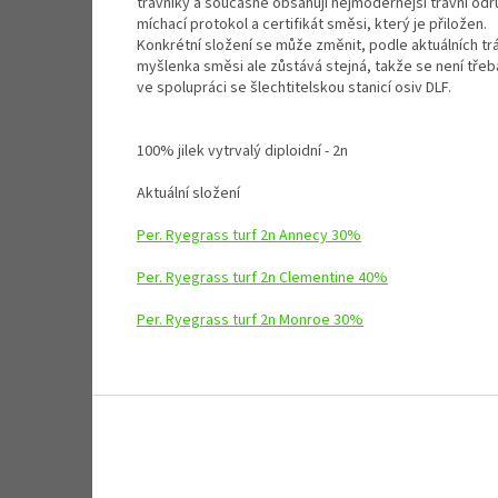
trávníky a současně obsahují nejmodernější trávní od
míchací protokol a certifikát směsi, který je přiložen.
Konkrétní složení se může změnit, podle aktuálních tr
myšlenka směsi ale zůstává stejná, takže se není třeb
ve spolupráci se šlechtitelskou stanicí osiv DLF.
100% jilek vytrvalý diploidní - 2n
Aktuální složení
Per. Ryegrass turf 2n
Annecy 30%
Per. Ryegrass turf 2n Clementine 40%
Per. Ryegrass turf 2n Monroe 30%
Z
á
p
a