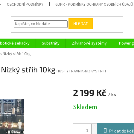
OBCHODNÍ PODMÍNKY
GDPR - PODMÍNKY OCHRANY OSOBNÍCH ÚDAJŮ
z
HLEDAT
botické sekačky
Substráty
Závlahové systémy
Power g
 Nízký střih 10kg
Nízký střih 10kg
HUSTYTRAVNIK-NIZKYSTRIH
2 199 Kč
/ ks
Měrná
Skladem
cena:
Přidat do koš