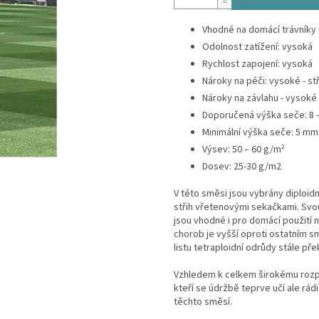
Vhodné na domácí trávníky 
Odolnost zatížení: vysoká
Rychlost zapojení: vysoká
Nároky na péči: vysoké - st
Nároky na závlahu - vysoké
Doporučená výška seče: 8 
Minimální výška seče: 5 m
Výsev: 50 – 60 g/m²
Dosev: 25-30 g/m2
V této směsi jsou vybrány diploidn
střih vřetenovými sekačkami. Svou
jsou vhodné i pro domácí použití n
chorob je vyšší oproti ostatním sm
listu tetraploidní odrůdy stále pře
Vzhledem k celkem širokému rozpět
kteří se údržbě teprve učí ale rád
těchto směsí.