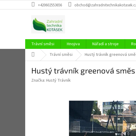
Přejít
+420602553656
obchod@zahradnitechnikakotasek.c
na
obsah
Trávní směsi
Hnojiva
Nářadí a stroje
Ro
Domů
Trávní směsi
Hustý trávník greenová směs
Hustý trávník greenová směs 
Značka:
Hustý Trávník