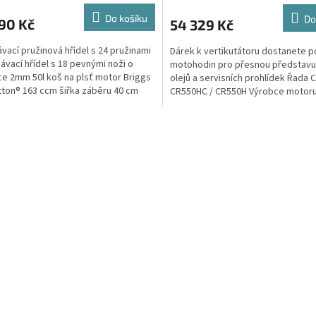
Do košíku
Do
90 Kč
54 329 Kč
vací pružinová hřídel s 24 pružinami
Dárek k vertikutátoru dostanete p
ávací hřídel s 18 pevnými noži o
motohodin pro přesnou představ
ce 2mm 50l koš na plsť motor Briggs
olejů a servisních prohlídek Řada 
tton® 163 ccm šiřka záběru 40 cm
CR550HC / CR550H Výrobce motor
í...
Honda Model motoru...
O
v
l
á
d
a
c
í
p
r
v
k
y
v
ý