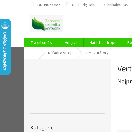
Přejít
+420602553656
obchod@zahradnitechnikakotasek.c
na
obsah
Trávní směsi
Hnojiva
Nářadí a stroje
Ro
Domů
Nářadí a stroje
Vertikutátory
P
Vert
o
s
Nejpr
t
r
a
n
n
í
p
Přeskočit
a
Kategorie
kategorie