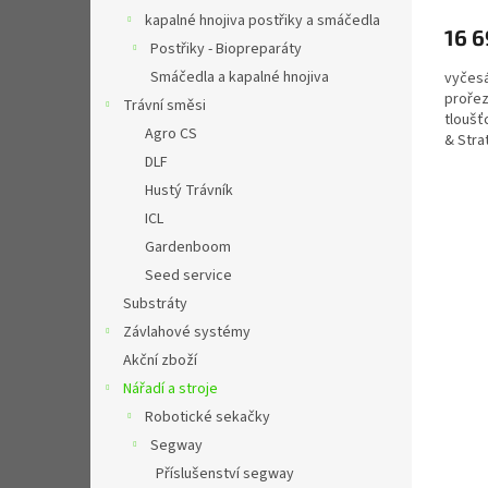
kapalné hnojiva postřiky a smáčedla
16 6
Postřiky - Biopreparáty
Smáčedla a kapalné hnojiva
vyčesá
prořez
Trávní směsi
tloušť
Agro CS
& Stra
pracovn
DLF
Hustý Trávník
ICL
Gardenboom
Seed service
Substráty
Závlahové systémy
Akční zboží
Nářadí a stroje
Robotické sekačky
Segway
Příslušenství segway