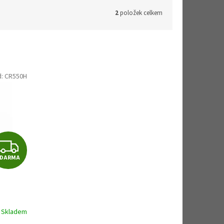
2
položek celkem
d:
CR550H
Z
ZDARMA
D
A
R
Skladem