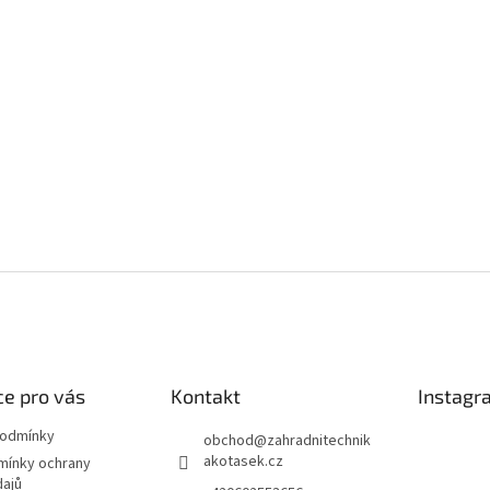
e pro vás
Kontakt
Instagr
podmínky
obchod
@
zahradnitechnik
akotasek.cz
mínky ochrany
dajů