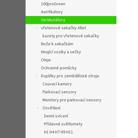
100proGreen
Aerifikátory
Vertikutátory
vřetenové sekačky Allet
kazety pro vřetenové sekačky
Nože k sekačkám
Hnojící vozíky a sečky
Oleje
Ochranné pomůcky
Doplňky pro zemědělské stroje
Couvací kamery
Parkovací senzory
Monitory pro parkovací senzory
Osvětlení
Denní svícení
Přídavné světlomety
H1 H4 H7 H9 H11