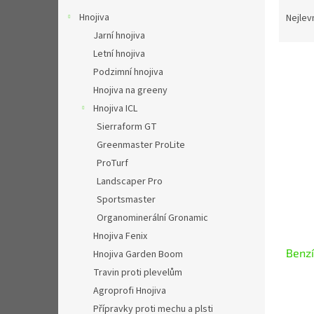
Ř
n
a
Hnojiva
e
Nejlev
z
l
Jarní hnojiva
e
Letní hnojiva
n
Podzimní hnojiva
í
Hnojiva na greeny
p
V
r
Hnojiva ICL
ý
o
Sierraform GT
p
d
Greenmaster ProLite
i
u
s
ProTurf
k
p
Landscaper Pro
t
r
Sportsmaster
ů
o
Organominerální Gronamic
d
Hnojiva Fenix
u
Benzí
k
Hnojiva Garden Boom
t
Travin proti plevelům
ů
Agroprofi Hnojiva
Přípravky proti mechu a plsti