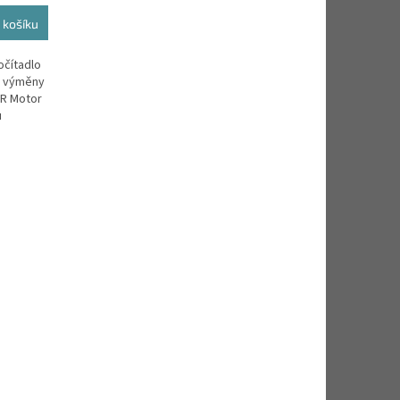
M
 košíku
A
očítadlo
u výměny
CR Motor
u