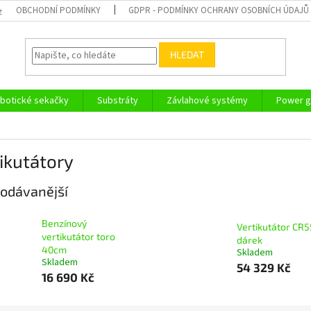
OBCHODNÍ PODMÍNKY
GDPR - PODMÍNKY OCHRANY OSOBNÍCH ÚDAJŮ
z
HLEDAT
botické sekačky
Substráty
Závlahové systémy
Power g
ikutátory
odávanější
Benzínový
Vertikutátor CR
vertikutátor toro
dárek
40cm
Skladem
Skladem
54 329 Kč
16 690 Kč