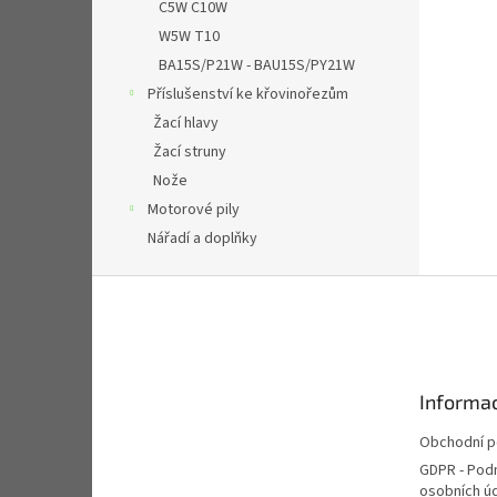
C5W C10W
W5W T10
BA15S/P21W - BAU15S/PY21W
Příslušenství ke křovinořezům
Žací hlavy
Žací struny
Nože
Motorové pily
Nářadí a doplňky
Z
á
p
a
t
Informac
í
Obchodní 
GDPR - Pod
osobních ú