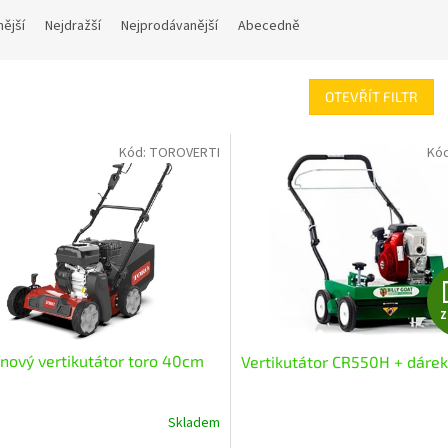
nější
Nejdražší
Nejprodávanější
Abecedně
OTEVŘÍT FILTR
Kód:
TOROVERTI
Kó
nový vertikutátor toro 40cm
Vertikutátor CR550H + dárek
Skladem