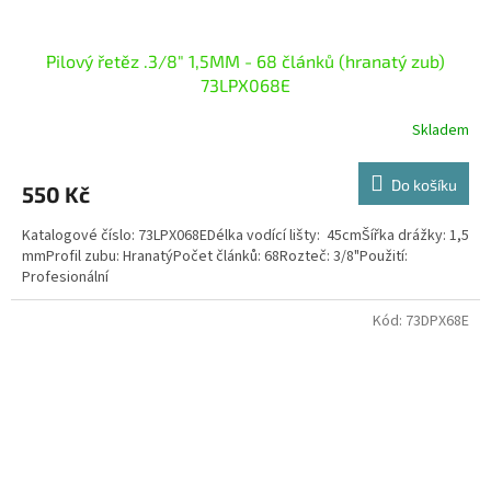
Pilový řetěz .3/8" 1,5MM - 68 článků (hranatý zub)
73LPX068E
Skladem
Do košíku
550 Kč
Katalogové číslo: 73LPX068EDélka vodící lišty: 45cmŠířka drážky: 1,5
mmProfil zubu: HranatýPočet článků: 68Rozteč: 3/8"Použití:
Profesionální
Kód:
73DPX68E