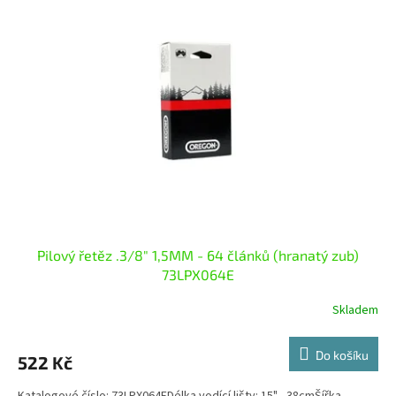
Pilový řetěz .3/8" 1,5MM - 64 článků (hranatý zub)
73LPX064E
Skladem
Do košíku
522 Kč
Katalogové číslo: 73LPX064EDélka vodící lišty: 15" - 38cmŠířka