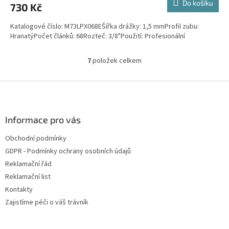
Do košíku
730 Kč
Katalogové číslo: M73LPX068EŠířka drážky: 1,5 mmProfil zubu:
HranatýPočet článků: 68Rozteč: 3/8"Použití: Profesionální
7
položek celkem
O
v
l
Z
á
á
d
p
a
a
Informace pro vás
c
t
í
Obchodní podmínky
í
p
GDPR - Podmínky ochrany osobních údajů
r
v
Reklamační řád
k
Reklamační list
y
Kontakty
v
ý
Zajistíme péči o váš trávník
p
i