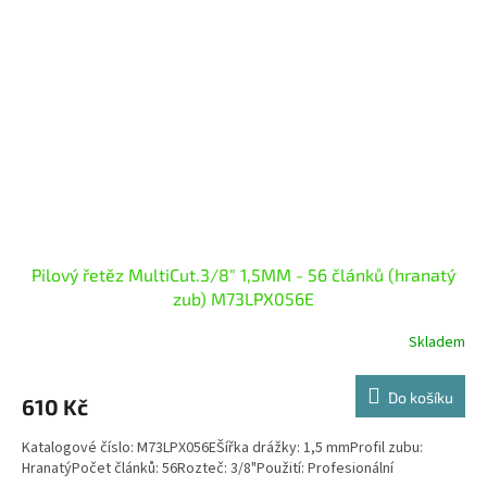
Pilový řetěz MultiCut.3/8" 1,5MM - 56 článků (hranatý
zub) M73LPX056E
Skladem
Do košíku
610 Kč
Katalogové číslo: M73LPX056EŠířka drážky: 1,5 mmProfil zubu:
HranatýPočet článků: 56Rozteč: 3/8"Použití: Profesionální