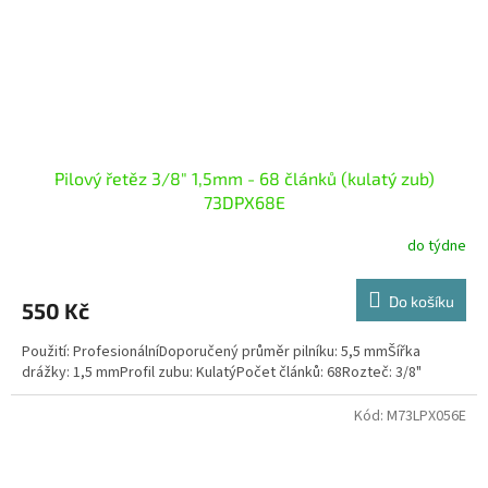
Pilový řetěz 3/8" 1,5mm - 68 článků (kulatý zub)
73DPX68E
do týdne
Do košíku
550 Kč
Použití: ProfesionálníDoporučený průměr pilníku: 5,5 mmŠířka
drážky: 1,5 mmProfil zubu: KulatýPočet článků: 68Rozteč: 3/8"
Kód:
M73LPX056E