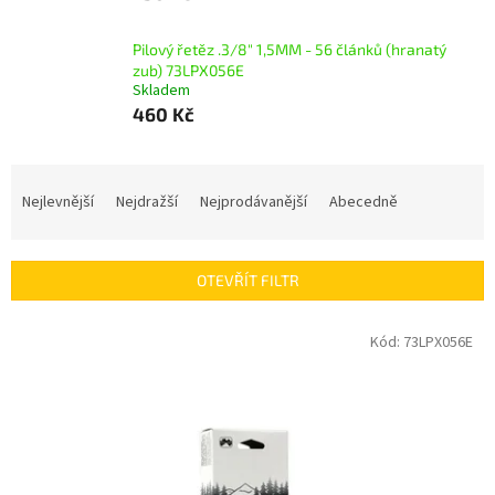
Pilový řetěz .3/8" 1,5MM - 56 článků (hranatý
zub) 73LPX056E
Skladem
460 Kč
Ř
a
Nejlevnější
Nejdražší
Nejprodávanější
Abecedně
z
e
n
OTEVŘÍT FILTR
í
p
V
Kód:
73LPX056E
r
ý
o
p
d
i
u
s
k
p
t
r
ů