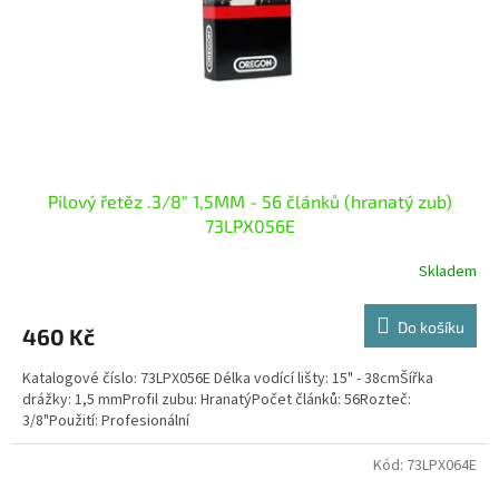
o
d
u
k
t
ů
Pilový řetěz .3/8" 1,5MM - 56 článků (hranatý zub)
73LPX056E
Skladem
Do košíku
460 Kč
Katalogové číslo: 73LPX056E Délka vodící lišty: 15" - 38cmŠířka
drážky: 1,5 mmProfil zubu: HranatýPočet článků: 56Rozteč:
3/8"Použití: Profesionální
Kód:
73LPX064E