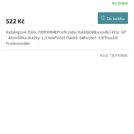
do týdne
Do košíku
522 Kč
Katalogové číslo: 73DPX064EProfil zubu: KulatýDélka vodící lišty: 18"
- 45cmŠířka drážky: 1,5 mmPočet článků: 64Rozteč: 3/8"Použití:
Profesionální
Kód:
73LPX068E