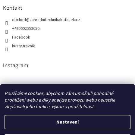
s
u
Kontakt
obchod
@
zahradnitechnikakotasek.cz
+420602553656
Facebook
husty.travnik
Instagram
Hustý trávník
Používáme cookies, abychom Vám umožnili pohodlné
prohlížení webu a díky analýze provozu webu neustále
zlepšovali jeho funkce, výkon a použitelnost.
Vytvořil Shoptet
Nastavení