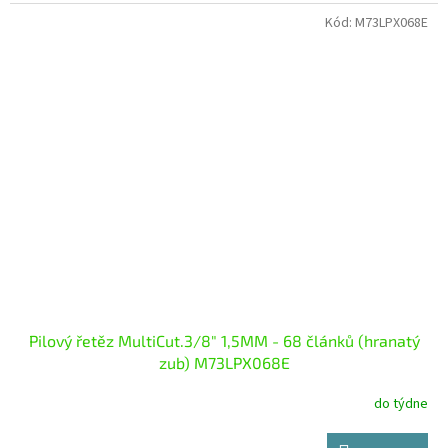
Kód:
M73LPX068E
Pilový řetěz MultiCut.3/8" 1,5MM - 68 článků (hranatý
zub) M73LPX068E
do týdne