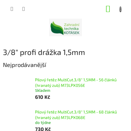
Přejít
NÁKUP
na
obsah
KOŠÍK
3/8" profi drážka 1,5mm
Nejprodávanější
Pilový řetěz MultiCut.3/8" 1,5MM - 56 článků
(hranatý zub) M73LPX056E
Skladem
610 Kč
Pilový řetěz MultiCut.3/8" 1,5MM - 68 článků
(hranatý zub) M73LPX068E
do týdne
730 Kč