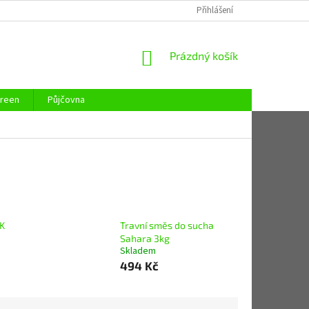
REKLAMAČNÍ ŘÁD
REKLAMAČNÍ LIST
Přihlášení
KONTAKTY
ZAJIST
NÁKUPNÍ
Prázdný košík
KOŠÍK
reen
Půjčovna
K
Travní směs do sucha
Sahara 3kg
Skladem
494 Kč