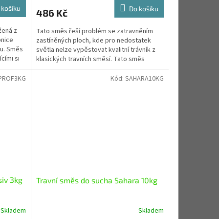
 košíku
Do košíku
486 Kč
žená z
Tato směs řeší problém se zatravněním
pnice
zastíněných ploch, kde pro nedostatek
ou. Směs
světla nelze vypěstovat kvalitní trávník z
cími si
klasických travních směsí. Tato směs
obsahuje lipnici...
PROF3KG
Kód:
SAHARA10KG
iv 3kg
Travní směs do sucha Sahara 10kg
Skladem
Skladem