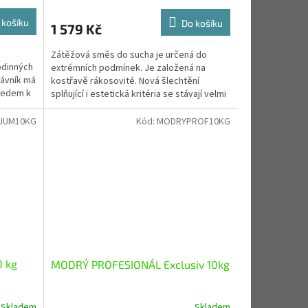
 košíku
Do košíku
1 579 Kč
o
Zátěžová směs do sucha je určená do
odinných
extrémních podmínek. Je založená na
rávník má
kostřavě rákosovité. Nová šlechtění
ledem k
splňující i estetická kritéria se stávají velmi
oblíbená a často...
IUM10KG
Kód:
MODRYPROF10KG
0 kg
MODRÝ PROFESIONÁL Exclusiv 10kg
Skladem
Skladem