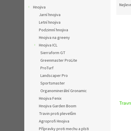
n
a
Nejlev
Hnojiva
e
z
l
Jarní hnojiva
e
Letní hnojiva
n
í
Podzimní hnojiva
p
Hnojiva na greeny
V
r
Hnojiva ICL
ý
o
p
Sierraform GT
d
i
Greenmaster ProLite
u
s
ProTurf
k
p
t
Landscaper Pro
r
ů
Sportsmaster
o
d
Organominerální Gronamic
u
Hnojiva Fenix
Travn
k
Hnojiva Garden Boom
t
Travin proti plevelům
ů
Agroprofi Hnojiva
Přípravky proti mechu a plsti