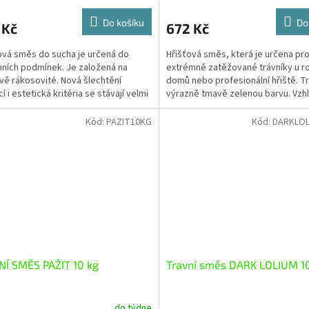
Do košíku
Do
 Kč
672 Kč
vá směs do sucha je určená do
Hřišťová směs, která je určena pr
ních podmínek. Je založená na
extrémně zatěžované trávníky u r
vě rákosovité. Nová šlechtění
domů nebo profesionální hřiště. T
cí i estetická kritéria se stávají velmi
výrazně tmavě zelenou barvu. Vzh
á a často...
tomu, že se skládá...
Kód:
PAZIT10KG
Kód:
DARKLOL
Í SMĚS PAŽIT 10 kg
Travní směs DARK LOLIUM 1
do týdne