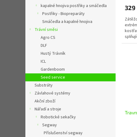
kapalné hnojiva postřiky a smáčedla
329
Postřiky - Biopreparáty
Zátěžo
Smáčedla a kapalné hnojiva
extrém
Trávní směsi
kostřa
splňují
Agro CS
oblíben
DLF
Hustý Trávník
ICL
Gardenboom
Seed service
Substráty
Závlahové systémy
Akční zboží
Nářadí a stroje
Travn
Robotické sekačky
Segway
Příslušenství segway