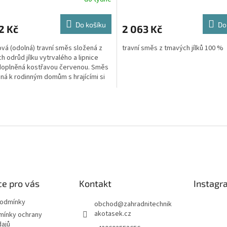
Do košíku
Do
2 Kč
2 063 Kč
vá (odolná) travní směs složená z
travní směs z tmavých jílků 100 %
h odrůd jílku vytrvalého a lipnice
 doplněná kostřavou červenou. Směs
ená k rodinným domům s hrajícími si
 psy....
O
v
l
á
d
a
c
í
p
e pro vás
Kontakt
Instagr
r
v
podmínky
obchod
@
zahradnitechnik
k
akotasek.cz
mínky ochrany
y
dajů
v