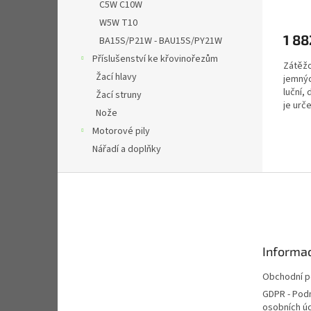
C5W C10W
W5W T10
1 88
BA15S/P21W - BAU15S/PY21W
Příslušenství ke křovinořezům
Zátěžo
Žací hlavy
jemnýc
luční,
Žací struny
je urč
Nože
dětmi a
Motorové pily
Nářadí a doplňky
Z
á
p
a
t
Informac
í
Obchodní 
GDPR - Pod
osobních ú