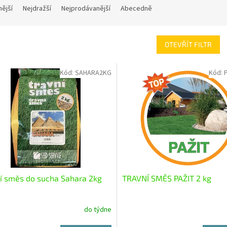
nější
Nejdražší
Nejprodávanější
Abecedně
OTEVŘÍT FILTR
Kód:
SAHARA2KG
Kód:
í směs do sucha Sahara 2kg
TRAVNÍ SMĚS PAŽIT 2 kg
do týdne