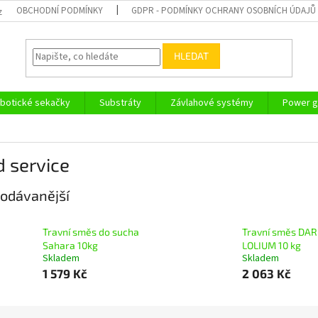
OBCHODNÍ PODMÍNKY
GDPR - PODMÍNKY OCHRANY OSOBNÍCH ÚDAJŮ
z
HLEDAT
botické sekačky
Substráty
Závlahové systémy
Power g
 service
odávanější
Travní směs do sucha
Travní směs DAR
Sahara 10kg
LOLIUM 10 kg
Skladem
Skladem
1 579 Kč
2 063 Kč