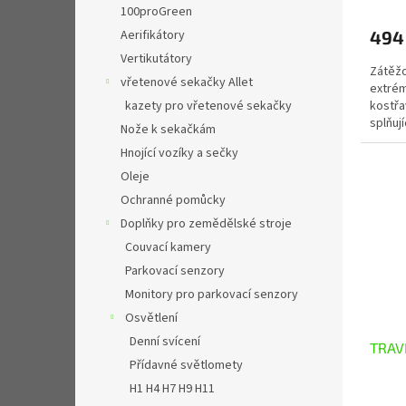
100proGreen
Aerifikátory
494
Vertikutátory
Zátěžo
vřetenové sekačky Allet
extrém
kazety pro vřetenové sekačky
kostřa
splňují
Nože k sekačkám
oblíben
Hnojící vozíky a sečky
Oleje
Ochranné pomůcky
Doplňky pro zemědělské stroje
Couvací kamery
Parkovací senzory
Monitory pro parkovací senzory
Osvětlení
Denní svícení
TRAVN
Přídavné světlomety
H1 H4 H7 H9 H11