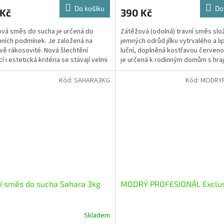
Do košíku
Do
 Kč
390 Kč
vá směs do sucha je určená do
Zátěžová (odolná) travní směs slo
ních podmínek. Je založená na
jemných odrůd jílku vytrvalého a li
vě rákosovité. Nová šlechtění
luční, doplněná kostřavou červen
cí i estetická kritéria se stávají velmi
je určená k rodinným domům s hrají
á a často...
dětmi a psy....
Kód:
SAHARA3KG
Kód:
MODRY
í směs do sucha Sahara 3kg
MODRÝ PROFESIONÁL Exclus
Skladem