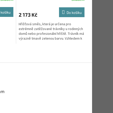
 košíku
Do košíku
2 173 Kč
Hřišťová směs, která je určena pro
extrémně zatěžované trávníky u rodinných
domů nebo profesionální hřiště. Trávník má
výrazně tmavě zelenou barvu. Vzhledem k
tomu, že se skládá...
am