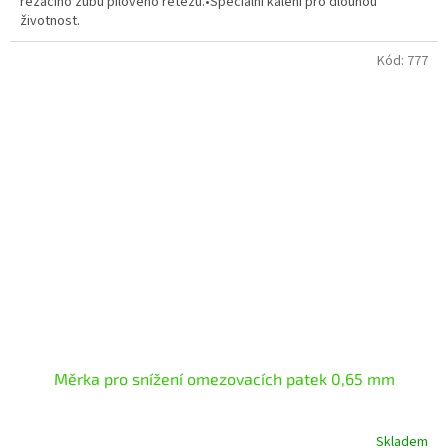
řezacího zubu pilového řetězu.•Speciální kalení pro dlouhou
životnost.
Kód:
777
Měrka pro snížení omezovacích patek 0,65 mm
Skladem