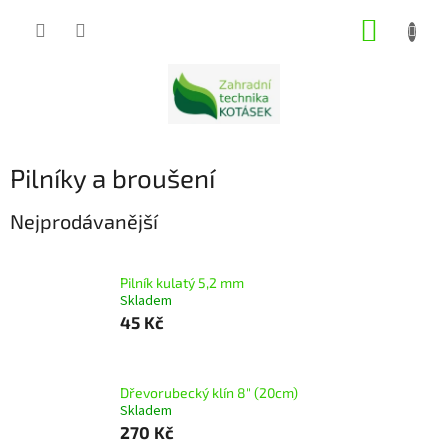
Přejít
NÁKUP
na
obsah
KOŠÍK
Pilníky a broušení
Nejprodávanější
Pilník kulatý 5,2 mm
Skladem
45 Kč
Dřevorubecký klín 8" (20cm)
Skladem
270 Kč