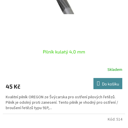
o
d
u
k
t
ů
Pilník kulatý 4,0 mm
Skladem
Do košíku
45 Kč
Kvalitní pilník OREGON ze Švýcarska pro ostření pilových řetězů.
Pilník je odolný proti zanesení. Tento pilník je vhodný pro ostření /
broušení řetězů typu 91P,...
Kód:
514