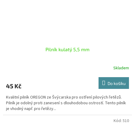
Pilník kulatý 5,5 mm
Skladem
Do košíku
45 Kč
Kvalitní pilník OREGON ze Švýcarska pro ostření pilových řetězů.
Pilník je odolný proti zanesení s dlouhodobou ostrostí. Tento pilník
je vhodný např. pro řetězy...
Kód:
510