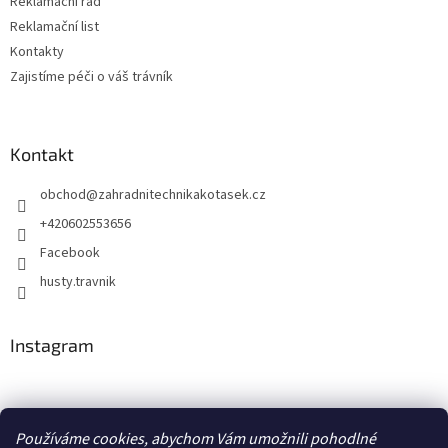
Reklamační řád
k
Reklamační list
y
Kontakty
v
ý
Zajistíme péči o váš trávník
p
i
s
u
Kontakt
obchod
@
zahradnitechnikakotasek.cz
+420602553656
Facebook
husty.travnik
Instagram
Hustý trávník
Používáme cookies, abychom Vám umožnili pohodlné