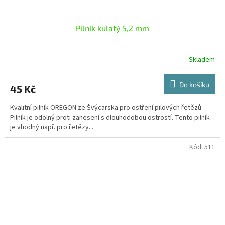
Pilník kulatý 5,2 mm
Skladem
Do košíku
45 Kč
Kvalitní pilník OREGON ze Švýcarska pro ostření pilových řetězů.
Pilník je odolný proti zanesení s dlouhodobou ostrostí. Tento pilník
je vhodný např. pro řetězy...
Kód:
511