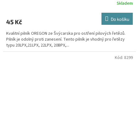
Skladem
Do košíku
45 Kč
Kvalitní pilník OREGON ze Švýcarska pro ostření pilových řetězů.
Pilník je odolný proti zanesení. Tento pilník je vhodný pro řetězy
typu 20LPX,21LPX, 22LPX, 20BPX,...
Kód:
8299