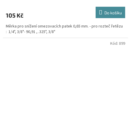
Do košíku
105 Kč
Měrka pro snížení omezovacích patek 0,65 mm. - pro rozteč řetězu
: 1/4", 3/8"- 90,91 , .325", 3/8"
Kód:
899