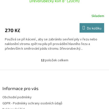
Dřevorubecký klín 8" (20cm)
Skladem
Do košíku
270 Kč
Používá se při kácení , aby se zabránilo sevření pily v řezu nebo
naklonění stromu zpět na pilu při provádění hlavního řezu a
především k směrování pádu stromu. Dřevorubecký...
12
položek celkem
O
v
l
Z
á
á
d
p
a
a
Informace pro vás
c
t
í
Obchodní podmínky
í
p
GDPR - Podmínky ochrany osobních údajů
r
v