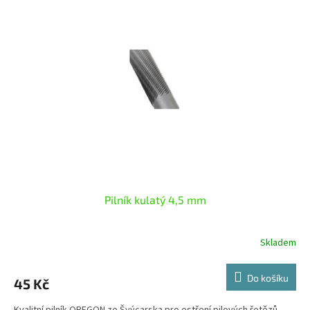
Pilník kulatý 4,5 mm
Skladem
Do košíku
45 Kč
Kvalitní pilník OREGON ze Švýcarska pro ostření pilových řetězů.