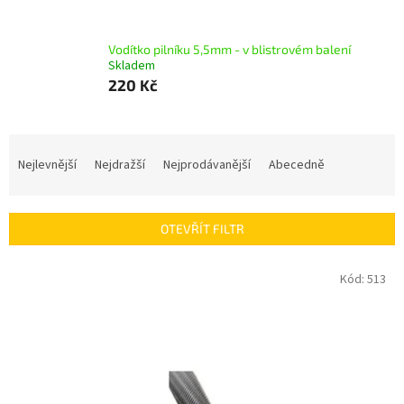
Vodítko pilníku 5,5mm - v blistrovém balení
Skladem
220 Kč
Ř
a
Nejlevnější
Nejdražší
Nejprodávanější
Abecedně
z
e
n
OTEVŘÍT FILTR
í
p
V
Kód:
513
r
ý
o
p
d
i
u
s
k
p
t
r
ů