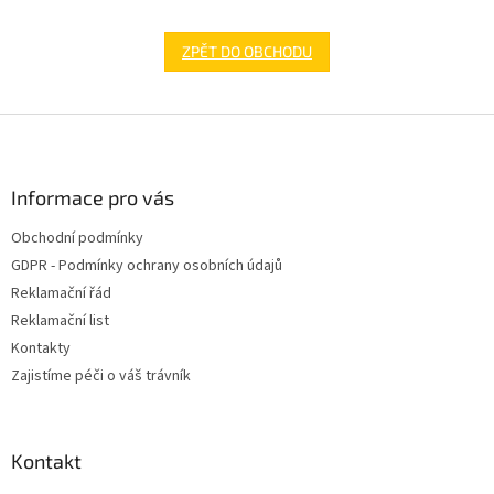
ZPĚT DO OBCHODU
Z
á
p
a
Informace pro vás
t
Obchodní podmínky
í
GDPR - Podmínky ochrany osobních údajů
Reklamační řád
Reklamační list
Kontakty
Zajistíme péči o váš trávník
Kontakt