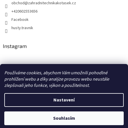
obchod
@
zahradnitechnikakotasek.cz
+420602553656
Facebook
husty.travnik
Instagram
Hustý trávník
Používáme cookies, abychom Vám umožnili pohodlné
prohlížení webu a díky analýze provozu webu neustále
zlepšovali jeho funkce, výkon a použitelnost.
Vytvořil Shoptet
Nastavení
Copyright 2026
Zahradní technika Kotásek
. Všechna práva
Souhlasím
vyhrazena.
Upravit nastavení cookies