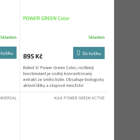
POWER GREEN Color
Skladem
Skladem
 košíku
Do košíku
895 Kč
Balení 1l Power Green Color, rostlinný
biostimulant je vodný koncentrovaný
extrakt ze směsi bylin. Obsahuje biologicky
aktivní látky a stopové množství
minerálních...
NIVERSAL
Kód:
POWER GREEN ACTIVE