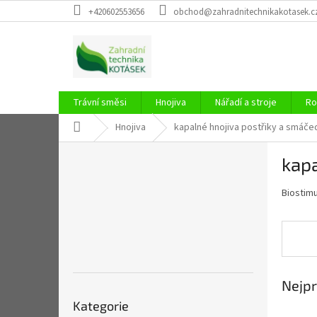
Přejít
+420602553656
obchod@zahradnitechnikakotasek.c
na
obsah
Trávní směsi
Hnojiva
Nářadí a stroje
Ro
Domů
Hnojiva
kapalné hnojiva postřiky a smáče
P
kapa
o
s
Biostimu
t
r
a
n
n
í
Nejpr
p
Přeskočit
a
Kategorie
kategorie