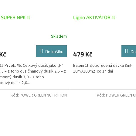
 SUPER NPK 1l
Ligno AKTIVÁTOR 1l
Skladem
Do košíku
Do
Kč
479 Kč
 1l Prvek: %: Celkový dusík jako „N“
Balení 1l doporučená dávka 8ml-
7,5 – z toho dusičnanový dusík 2,5 – z
10ml/100m2 co 14 dní
monný dusík 3,0 – z toho
nový dusík 2,0...
Kód:
POWER GREEN NUTRITION
Kód:
POWER GREEN U