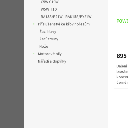
C5W C10W
W5W T10
BA15S/P21W - BAU15S/PY21W
POWE
Příslušenství ke křovinořezům
Žací hlavy
Žací struny
Nože
Motorové pily
895
Nářadí a doplňky
Balení
biosti
koncen
černé 
biologi