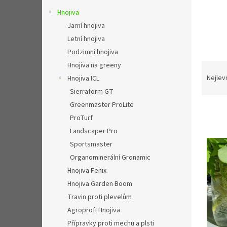
n
Hnojiva
e
l
Jarní hnojiva
Letní hnojiva
Podzimní hnojiva
Ř
Hnojiva na greeny
a
Nejlev
Hnojiva ICL
z
Sierraform GT
e
Greenmaster ProLite
n
ProTurf
í
Landscaper Pro
p
V
r
Sportsmaster
ý
o
Organominerální Gronamic
p
d
i
Hnojiva Fenix
u
s
Hnojiva Garden Boom
k
p
Travin proti plevelům
t
r
ů
Agroprofi Hnojiva
o
Přípravky proti mechu a plsti