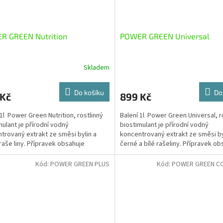
R GREEN Nutrition
POWER GREEN Universal
Skladem
Do košíku
Do
 Kč
899 Kč
 1l Power Green Nutrition, rostlinný
Balení 1l Power Green Universal, r
mulant je přírodní vodný
biostimulant je přírodní vodný
trovaný extrakt ze směsi bylin a
koncentrovaný extrakt ze směsi by
raše liny. Přípravek obsahuje
černé a bílé rašeliny. Přípravek obs
cky...
Kód:
POWER GREEN PLUS
Kód:
POWER GREEN C