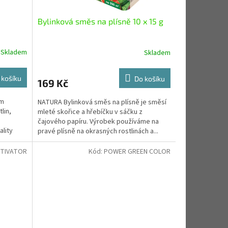
Bylinková směs na plísně 10 x 15 g
Skladem
Skladem
 košíku
Do košíku
169 Kč
ím
NATURA Bylinková směs na plísně je směsí
lin,
mleté skořice a hřebíčku v sáčku z
čajového papíru. Výrobek používáme na
ality
pravé plísně na okrasných rostlinách a...
KTIVATOR
Kód:
POWER GREEN COLOR