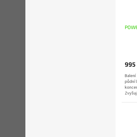
POWE
995
Balení
půdní 
koncen
Zvyšuj
apliko