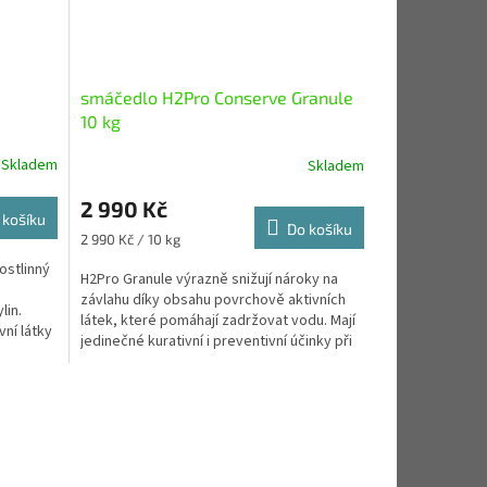
smáčedlo H2Pro Conserve Granule
10 kg
Skladem
Skladem
2 990 Kč
 košíku
Do košíku
Měrná
2 990 Kč / 10 kg
cena:
ostlinný
H2Pro Granule výrazně snižují nároky na
závlahu díky obsahu povrchově aktivních
lin.
látek, které pomáhají zadržovat vodu. Mají
vní látky
jedinečné kurativní i preventivní účinky při
výskytu...