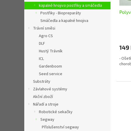
d
kapalné hnojiva postřiky a smáčedla
u
Poly
k
Postřiky - Biopreparáty
t
Smáčedla a kapalné hnojiva
ů
Trávní směsi
Agro CS
DLF
149
Hustý Trávník
- Ošet
ICL
chorob
Gardenboom
Seed service
Substráty
Závlahové systémy
Akční zboží
Nářadí a stroje
Robotické sekačky
Segway
Příslušenství segway