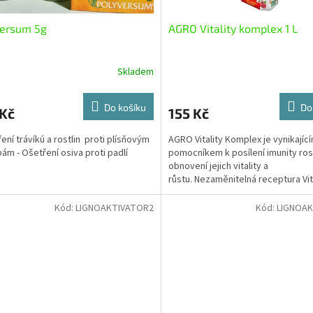
versum 5g
AGRO Vitality komplex 1 L
Skladem
Do košíku
Do
 Kč
155 Kč
ření trávíkú a rostlin proti plísňovým
AGRO Vitality Komplex je vynikajíc
ám - Ošetření osiva proti padlí
pomocníkem k posílení imunity rost
obnovení jejich vitality a
růstu. Nezaměnitelná receptura Vit
Komplex urychluje regeneraci...
Kód:
LIGNOAKTIVATOR2
Kód:
LIGNOA