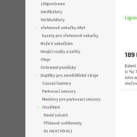
100proGreen
Aerifikátory
Ligno
Vertikutátory
vřetenové sekačky Allet
kazety pro vřetenové sekačky
Nože k sekačkám
Hnojící vozíky a sečky
189 
Oleje
Balení
Ochranné pomůcky
(v %) 
Doplňky pro zemědělské stroje
toho a
Couvací kamery
močovi
Parkovací senzory
Monitory pro parkovací senzory
Osvětlení
Denní svícení
Přídavné světlomety
H1 H4 H7 H9 H11