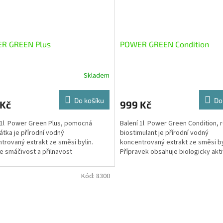
R GREEN Plus
POWER GREEN Condition
Skladem
Do košíku
Do
 Kč
999 Kč
 1l Power Green Plus, pomocná
Balení 1l Power Green Condition, r
látka je přírodní vodný
biostimulant je přírodní vodný
trovaný extrakt ze směsi bylin.
koncentrovaný extrakt ze směsi by
e smáčivost a přilnavost
Přípravek obsahuje biologicky akti
vaného roztoku a umožňuje...
a...
Kód:
8300