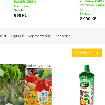
smáčedlo H2Pro
POWER GREEN
Conserve Granul
Condition
kg
Skladem
Skladem
999 Kč
2 990 Kč
nější
Nejdražší
Nejprodávanější
Abecedně
OTEVŘÍT FILTR
Kód:
POLYVERSUM