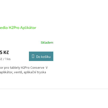
dlo H2Pro Aplikátor
Skladem
5 Kč
Do košíku
č / 1 ks
tor pro tablety H2Pro Conserve V
aplikátor, ventil, aplikační tryska
O
v
l
á
d
a