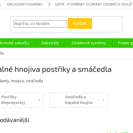
OBCHODNÍ PODMÍNKY
GDPR - PODMÍNKY OCHRANY OSOBNÍCH ÚDAJŮ
z
HLEDAT
botické sekačky
Substráty
Závlahové systémy
Power g
dla
lné hnojiva postřiky a smáčedla
lanty, hnojiva, smáčedla
Postřiky -
Smáčedla a
Biopreparáty
kapalné hnojiva
odávanější