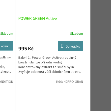
POWER GREEN Active
Skladem
Skladem
 košíku
Do košíku
995 Kč
ostlinný
Balení 1l Power Green Active, rostlinný
biostimulant je přírodní vodný
lin,
koncentrovaný extrakt ze směsi bylin.
ahuje...
Zvyšuje odolnost vůči abiotickému stresu.
Použití se...
ONDITION
Kód:
H2PRO-GRAN