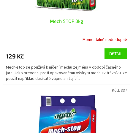
ů
Mech STOP 3kg
Momentálně nedostupné
DETAIL
129 Kč
Mech-stop se používá k ničení mechu zejména v období časného
jara. Jako prevenci proti opakovanému výskytu mechu v trávníku lze
použít například dusíkaté vápno snižující...
Kód:
337