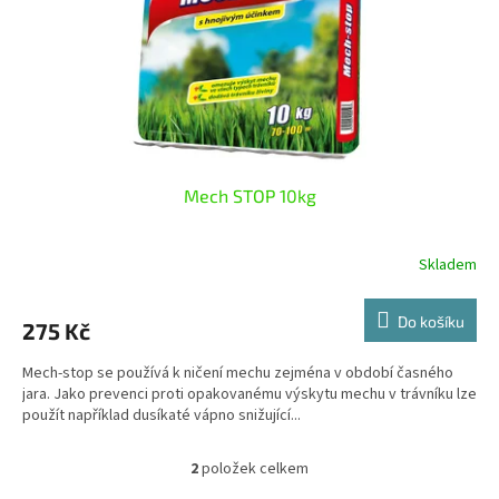
Mech STOP 10kg
Skladem
Do košíku
275 Kč
Mech-stop se používá k ničení mechu zejména v období časného
jara. Jako prevenci proti opakovanému výskytu mechu v trávníku lze
použít například dusíkaté vápno snižující...
2
položek celkem
O
v