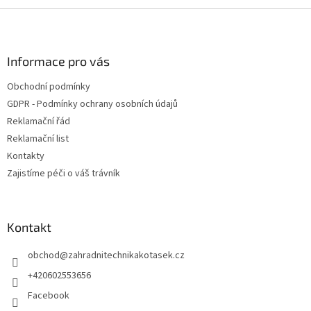
l
Z
á
á
d
p
a
a
Informace pro vás
c
t
í
Obchodní podmínky
í
p
GDPR - Podmínky ochrany osobních údajů
r
v
Reklamační řád
k
Reklamační list
y
Kontakty
v
ý
Zajistíme péči o váš trávník
p
i
s
u
Kontakt
obchod
@
zahradnitechnikakotasek.cz
+420602553656
Facebook