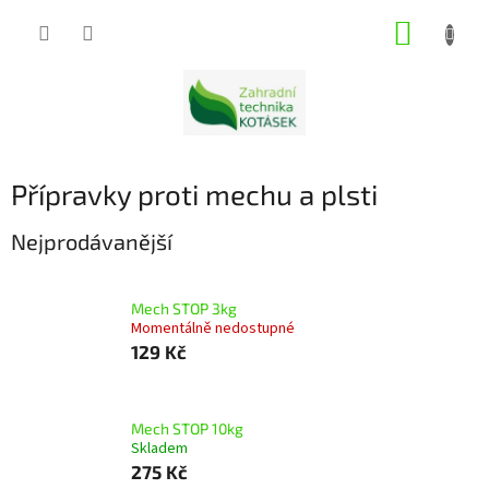
Přejít
NÁKUP
na
obsah
KOŠÍK
Přípravky proti mechu a plsti
Nejprodávanější
Mech STOP 3kg
Momentálně nedostupné
129 Kč
Mech STOP 10kg
Skladem
275 Kč