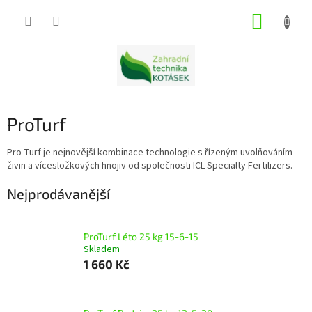
Přejít
NÁKUP
na
obsah
KOŠÍK
ProTurf
Pro Turf je nejnovější kombinace technologie s řízeným uvolňováním
živin a vícesložkových hnojiv od společnosti ICL Specialty Fertilizers.
Nejprodávanější
ProTurf Léto 25 kg 15-6-15
Skladem
1 660 Kč