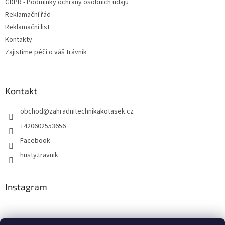
GDPR - Podmínky ochrany osobních údajů
r
v
Reklamační řád
k
Reklamační list
y
Kontakty
v
ý
Zajistíme péči o váš trávník
p
i
s
u
Kontakt
obchod
@
zahradnitechnikakotasek.cz
+420602553656
Facebook
husty.travnik
Instagram
Hustý trávník