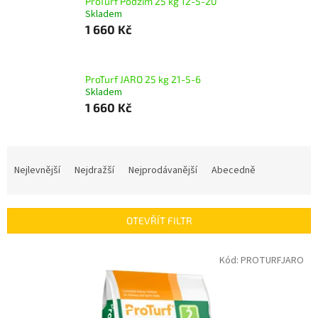
ProTurf Podzim 25 kg 12-5-20
Skladem
1 660 Kč
ProTurf JARO 25 kg 21-5-6
Skladem
1 660 Kč
Ř
a
Nejlevnější
Nejdražší
Nejprodávanější
Abecedně
z
e
n
OTEVŘÍT FILTR
í
p
V
Kód:
PROTURFJARO
r
ý
o
p
d
i
u
s