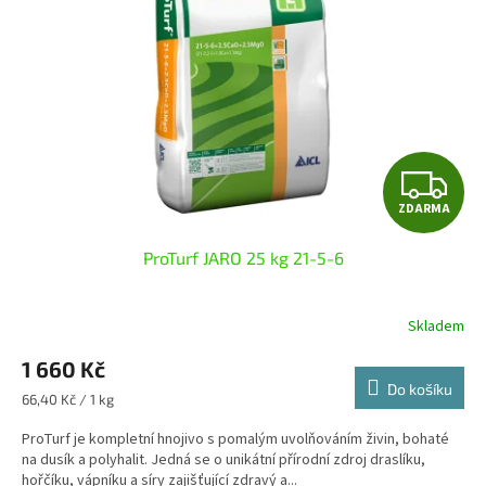
k
p
t
r
ů
o
d
u
k
t
Z
ů
ZDARMA
D
ProTurf JARO 25 kg 21-5-6
A
R
Skladem
M
1 660 Kč
Do košíku
A
Měrná
66,40 Kč / 1 kg
cena:
ProTurf je kompletní hnojivo s pomalým uvolňováním živin, bohaté
na dusík a polyhalit. Jedná se o unikátní přírodní zdroj draslíku,
hořčíku, vápníku a síry zajišťující zdravý a...