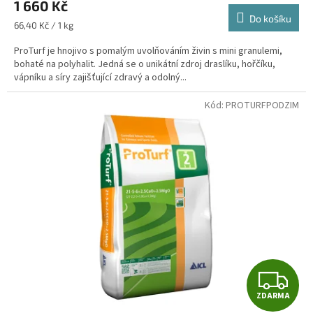
M
1 660 Kč
Do košíku
A
Měrná
66,40 Kč / 1 kg
cena:
ProTurf je hnojivo s pomalým uvolňováním živin s mini granulemi,
bohaté na polyhalit. Jedná se o unikátní zdroj draslíku, hořčíku,
vápníku a síry zajišťující zdravý a odolný...
Kód:
PROTURFPODZIM
Z
ZDARMA
D