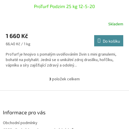
ProTurf Podzim 25 kg 12-5-20
A
R
Skladem
M
1 660 Kč
Do košíku
A
Měrná
66,40 Kč / 1 kg
cena:
ProTurf je hnojivo s pomalým uvolňováním živin s mini granulemi,
bohaté na polyhalit. Jedná se o unikátní zdroj draslíku, hořčíku,
vápníku a síry zajišťující zdravý a odolný...
3
položek celkem
O
v
l
Z
á
á
d
p
a
a
Informace pro vás
c
t
í
Obchodní podmínky
í
p