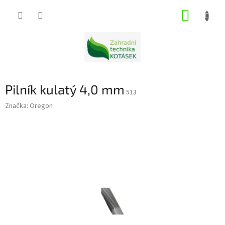
Přejít
NÁKUP
na
obsah
KOŠÍK
Pilník kulatý 4,0 mm
513
Značka:
Oregon