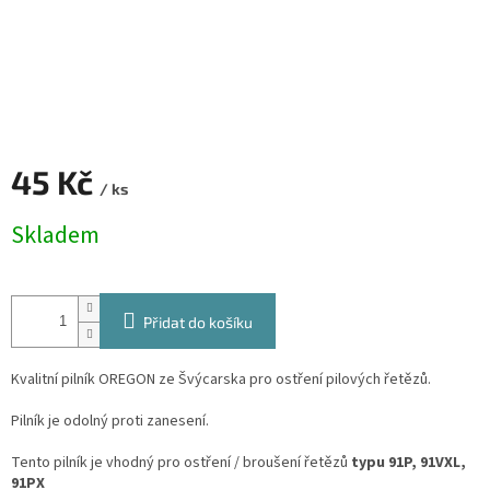
45 Kč
/ ks
Měrná
Skladem
cena:
Přidat do košíku
Kvalitní pilník OREGON ze Švýcarska pro ostření pilových řetězů.
Pilník je odolný proti zanesení.
Tento pilník je vhodný pro ostření / broušení řetězů
typu 91P, 91VXL,
91PX