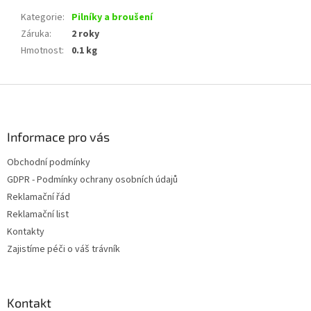
Kategorie
:
Pilníky a broušení
Záruka
:
2 roky
Hmotnost
:
0.1 kg
Z
á
p
a
Informace pro vás
t
Obchodní podmínky
í
GDPR - Podmínky ochrany osobních údajů
Reklamační řád
Reklamační list
Kontakty
Zajistíme péči o váš trávník
Kontakt