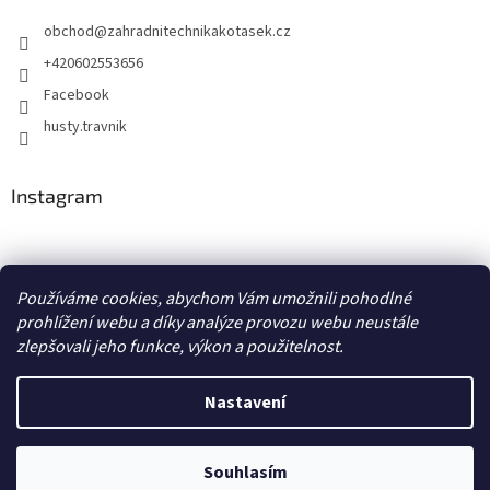
obchod
@
zahradnitechnikakotasek.cz
+420602553656
Facebook
husty.travnik
Instagram
Hustý trávník
Používáme cookies, abychom Vám umožnili pohodlné
prohlížení webu a díky analýze provozu webu neustále
zlepšovali jeho funkce, výkon a použitelnost.
Vytvořil Shoptet
Nastavení
Copyright 2026
Zahradní technika Kotásek
. Všechna práva
Souhlasím
vyhrazena.
Upravit nastavení cookies