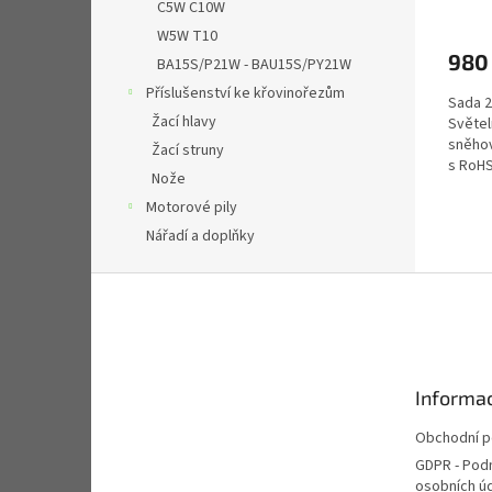
C5W C10W
W5W T10
980
BA15S/P21W - BAU15S/PY21W
Příslušenství ke křovinořezům
Sada 2
Žací hlavy
Světel
sněhov
Žací struny
s RoHS
Nože
zabudo
Motorové pily
Nářadí a doplňky
Z
á
p
a
t
Informac
í
Obchodní 
GDPR - Pod
osobních ú