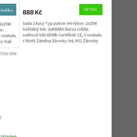
DETAIL
 košíku
888 Kč
Sada 2 kusy Typ patice: H4 Výkon: 2x25W
 2x25W
Světelný tok: 2x6000lm Barva světla:
a:
sněhově bílá 6500k Certifikát: CE, V souladu
V souladu
s RoHS Záměna žárovky: H4, HS1 Žárovky
y mají
mají zabudované...
H7S6-30W
W
Skladem