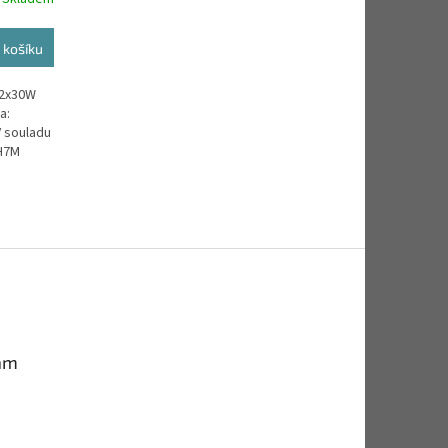
 košíku
 2x30W
a:
V souladu
 H7M
am