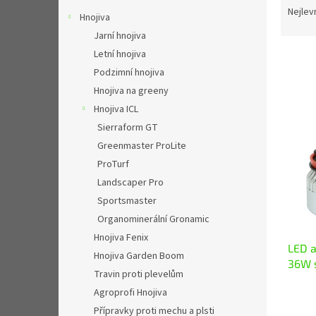
n
a
Nejlev
Hnojiva
e
z
l
Jarní hnojiva
e
Letní hnojiva
n
í
Podzimní hnojiva
p
Hnojiva na greeny
V
r
Hnojiva ICL
ý
o
p
Sierraform GT
d
i
Greenmaster ProLite
u
s
ProTurf
k
p
t
Landscaper Pro
r
ů
Sportsmaster
o
d
Organominerální Gronamic
u
Hnojiva Fenix
LED a
k
Hnojiva Garden Boom
36W 
t
Travin proti plevelům
ů
Agroprofi Hnojiva
Přípravky proti mechu a plsti