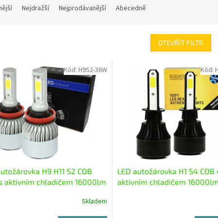
nější
Nejdražší
Nejprodávanější
Abecedně
OTEVŘÍT FILTR
Kód:
H9S2-36W
Kód:
utožárovka H9 H11 S2 COB
LED autožárovka H1 S4 COB
s aktivním chladičem 16000lm
aktivním chladičem 16000l
Skladem