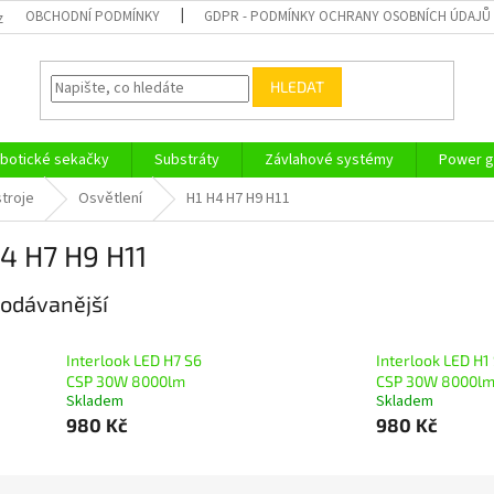
OBCHODNÍ PODMÍNKY
GDPR - PODMÍNKY OCHRANY OSOBNÍCH ÚDAJŮ
z
HLEDAT
botické sekačky
Substráty
Závlahové systémy
Power g
troje
Osvětlení
H1 H4 H7 H9 H11
4 H7 H9 H11
odávanější
Interlook LED H7 S6
Interlook LED H1
CSP 30W 8000lm
CSP 30W 8000l
Skladem
Skladem
980 Kč
980 Kč