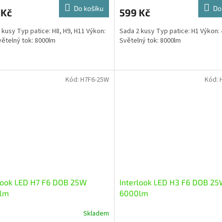
Do košíku
Do
 Kč
599 Kč
 kusy Typ patice: H8, H9, H11 Výkon:
Sada 2 kusy Typ patice: H1 Výkon:
ětelný tok: 8000lm
Světelný tok: 8000lm
Kód:
H7F6-25W
Kód:
look LED H7 F6 DOB 25W
Interlook LED H3 F6 DOB 2
lm
6000lm
Skladem