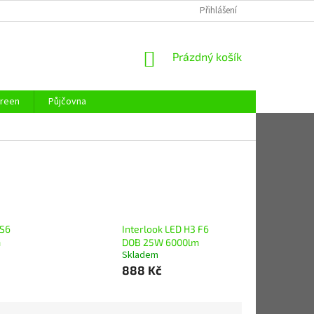
REKLAMAČNÍ ŘÁD
REKLAMAČNÍ LIST
Přihlášení
KONTAKTY
ZAJIST
NÁKUPNÍ
Prázdný košík
KOŠÍK
reen
Půjčovna
 S6
Interlook LED H3 F6
m
DOB 25W 6000lm
Skladem
888 Kč