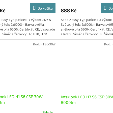
Do košíku
Do
 Kč
888 Kč
 kusy Typ patice: H7 Výkon: 2x25W
Sada 2 kusy Typ patice: H3 Výkon:
ný tok: 2x6000lm Barva světla:
Světelný tok: 2x6000lm Barva světl
ě bílá 6500k Certifikát: CE, V souladu
sněhově bílá 6500k Certifikát: CE, 
 Záměna žárovky: H7, H7R, H7M
s RoHS Záměna žárovky: H3 Žárovk
 mají...
zabudované...
Kód:
H1S6-30W
Kód:
look LED H1 S6 CSP 30W
Interlook LED H7 S6 CSP 30
lm
8000lm
Skladem