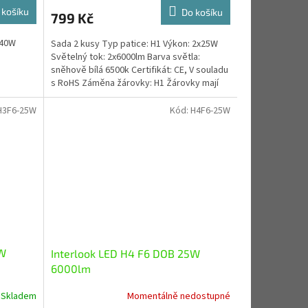
 košíku
Do košíku
799 Kč
 40W
Sada 2 kusy Typ patice: H1 Výkon: 2x25W
Světelný tok: 2x6000lm Barva světla:
sněhově bílá 6500k Certifikát: CE, V souladu
s RoHS Záměna žárovky: H1 Žárovky mají
zabudované...
H3F6-25W
Kód:
H4F6-25W
5W
Interlook LED H4 F6 DOB 25W
6000lm
Skladem
Momentálně nedostupné