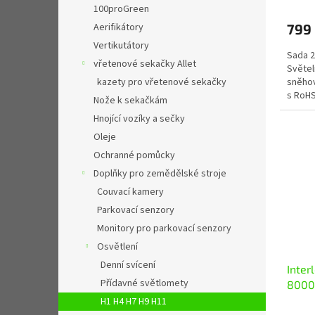
100proGreen
Aerifikátory
799
Vertikutátory
Sada 2
vřetenové sekačky Allet
Světel
kazety pro vřetenové sekačky
sněhov
s RoHS
Nože k sekačkám
Žárovky
Hnojící vozíky a sečky
Oleje
Ochranné pomůcky
Doplňky pro zemědělské stroje
Couvací kamery
Parkovací senzory
Monitory pro parkovací senzory
Osvětlení
Denní svícení
Inter
Přídavné světlomety
8000
H1 H4 H7 H9 H11