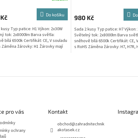
Do košíku
Do
 Kč
980 Kč
 kusy Typ patice: H1 Výkon: 2x30W
Sada 2 kusy Typ patice: H7 Výkon:
ný tok: 2x8000lm Barva světla:
Světelný tok: 2x8000lm Barva světl
ě bílá 6500k Certifikát: CE, V souladu
sněhově bílá 6500k Certifikát: CE, 
 Záměna žárovky: H1 Žárovky mají
s RoHS Záměna žárovky: H7, H7R,
vané...
Žárovky mají...
O
v
l
á
d
a
c
í
p
e pro vás
Kontakt
Instagr
r
v
podmínky
obchod
@
zahradnitechnik
k
akotasek.cz
mínky ochrany
y
dajů
v