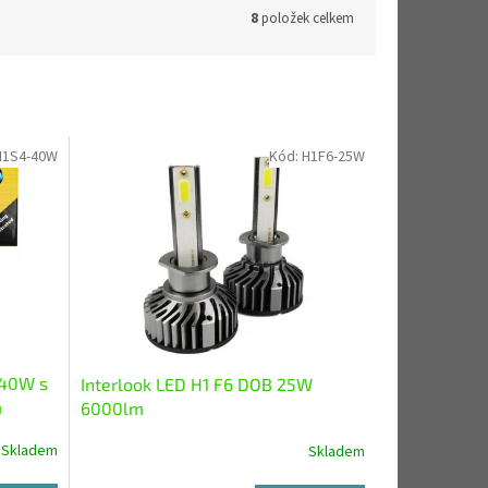
8
položek celkem
H1S4-40W
Kód:
H1F6-25W
 40W s
Interlook LED H1 F6 DOB 25W
m
6000lm
Skladem
Skladem