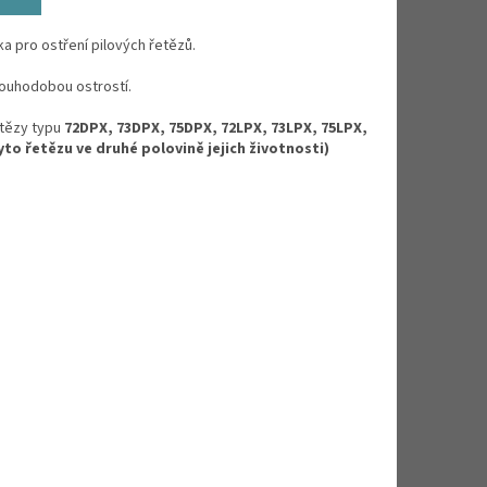
a pro ostření pilových řetězů.
dlouhodobou ostrostí.
etězy typu
72DPX, 73DPX, 75DPX, 72LPX, 73LPX, 75LPX,
tyto řetězu ve druhé polovině jejich životnosti)
.