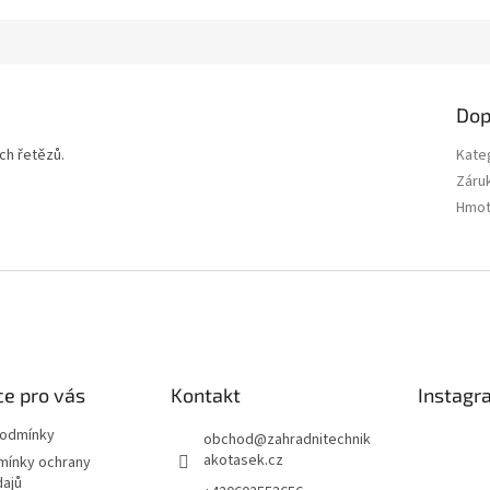
Dop
ých řetězů.
Kate
Záru
Hmot
e pro vás
Kontakt
Instagr
podmínky
obchod
@
zahradnitechnik
akotasek.cz
mínky ochrany
dajů