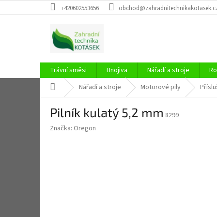
Přejít
+420602553656
obchod@zahradnitechnikakotasek.c
na
obsah
Trávní směsi
Hnojiva
Nářadí a stroje
Ro
Domů
Nářadí a stroje
Motorové pily
Příslu
Pilník kulatý 5,2 mm
8299
Značka:
Oregon