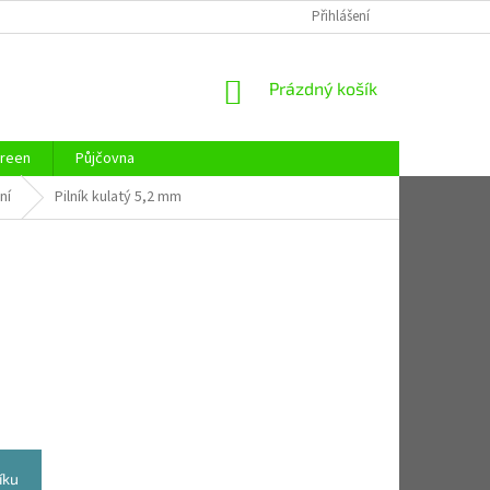
REKLAMAČNÍ ŘÁD
REKLAMAČNÍ LIST
Přihlášení
KONTAKTY
ZAJIST
NÁKUPNÍ
Prázdný košík
KOŠÍK
reen
Půjčovna
ní
Pilník kulatý 5,2 mm
íku