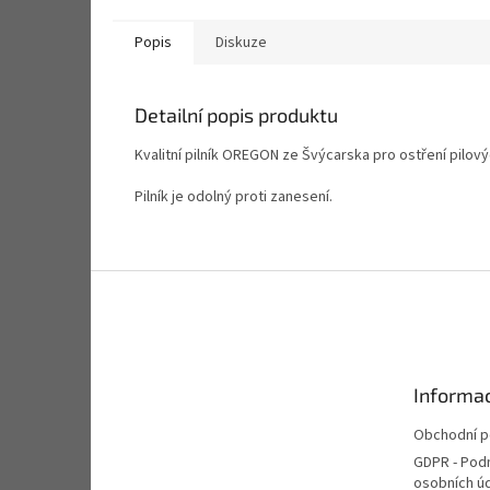
Popis
Diskuze
Detailní popis produktu
Kvalitní pilník OREGON ze Švýcarska pro ostření pilov
Pilník je odolný proti zanesení.
Z
á
p
a
t
Informac
í
Obchodní 
GDPR - Pod
osobních ú