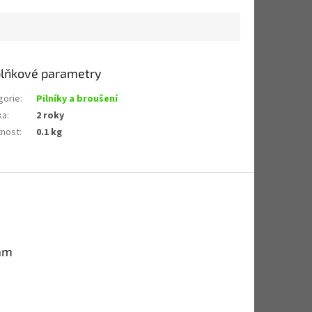
lňkové parametry
gorie
:
Pilníky a broušení
ka
:
2 roky
nost
:
0.1 kg
am