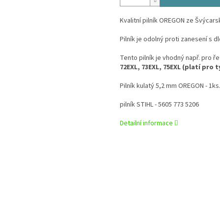
Kvalitní pilník OREGON ze Švýcarsk
Pilník je odolný proti zanesení s 
Tento pilník je vhodný např. pro ř
72EXL, 73EXL, 75EXL
(platí pro 
Pilník kulatý 5,2 mm OREGON - 1ks
pilník STIHL - 5605 773 5206
Detailní informace