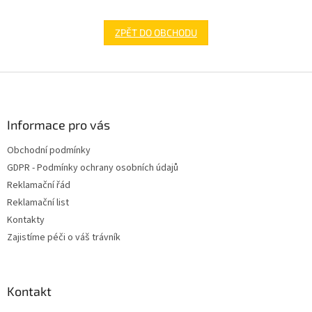
ZPĚT DO OBCHODU
Z
á
p
a
Informace pro vás
t
Obchodní podmínky
í
GDPR - Podmínky ochrany osobních údajů
Reklamační řád
Reklamační list
Kontakty
Zajistíme péči o váš trávník
Kontakt