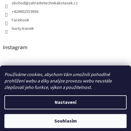
obchod
@
zahradnitechnikakotasek.cz
+420602553656
Facebook
husty.travnik
Instagram
Hustý trávník
Používáme cookies, abychom Vám umožnili pohodlné
prohlížení webu a díky analýze provozu webu neustále
zlepšovali jeho funkce, výkon a použitelnost.
Vytvořil Shoptet
Nastavení
Copyright 2026
Zahradní technika Kotásek
. Všechna práva
Souhlasím
vyhrazena.
Upravit nastavení cookies