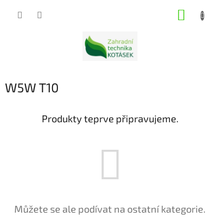
Přejít
NÁKUP
na
obsah
KOŠÍK
W5W T10
Produkty teprve připravujeme.
Můžete se ale podívat na ostatní kategorie.