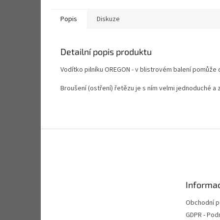
Popis
Diskuze
Detailní popis produktu
Vodítko pilníku OREGON - v blistrovém balení pomůže 
Broušení (ostření) řetězu je s ním velmi jednoduché a 
Z
á
p
a
t
Informac
í
Obchodní 
GDPR - Pod