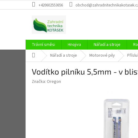
Přejít
+420602553656
obchod@zahradnitechnikakotasek.c
na
obsah
Trávní směsi
Hnojiva
Nářadí a stroje
Ro
Domů
Nářadí a stroje
Motorové pily
Příslu
Vodítko pilníku 5,5mm - v bli
Značka:
Oregon