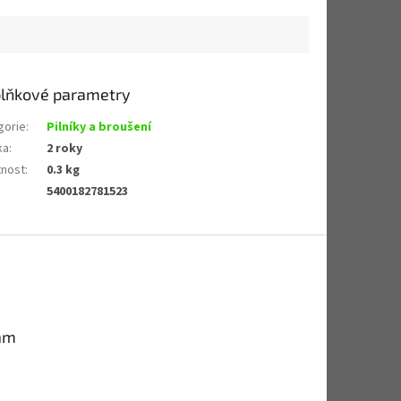
lňkové parametry
gorie
:
Pilníky a broušení
ka
:
2 roky
nost
:
0.3 kg
5400182781523
am