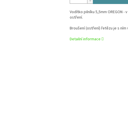
Vodítko pilníku 5,5mm OREGON - v
ostření.
Broušení (ostření) řetězu je s ní
Detailní informace