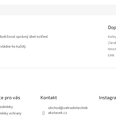
Dop
dodržovat správný úhel ostření.
Kate
Záru
zvládne ho každý.
Hmot
EAN
:
e pro vás
Kontakt
Instagr
podmínky
obchod
@
zahradnitechnik
akotasek.cz
mínky ochrany