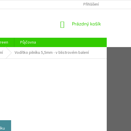
REKLAMAČNÍ ŘÁD
REKLAMAČNÍ LIST
Přihlášení
KONTAKTY
ZAJIST
NÁKUPNÍ
Prázdný košík
KOŠÍK
reen
Půjčovna
ní
Vodítko pilníku 5,5mm - v blistrovém balení
íku