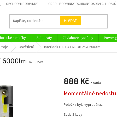
OBCHODNÍ PODMÍNKY
GDPR - PODMÍNKY OCHRANY OSOBNÍCH ÚDAJŮ
z
HLEDAT
botické sekačky
Substráty
Závlahové systémy
Power g
troje
Osvětlení
Interlook LED H4 F6 DOB 25W 6000lm
W 6000lm
H4F6-25W
888 Kč
/ sada
Měrná
Momentálně nedostu
cena:
Položka byla vyprodána…
Sada 2 kusy