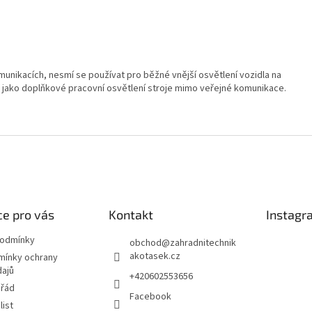
unikacích, nesmí se používat pro běžné vnější osvětlení vozidla na
jako doplňkové pracovní osvětlení stroje mimo veřejné komunikace.
e pro vás
Kontakt
Instagr
podmínky
obchod
@
zahradnitechnik
akotasek.cz
mínky ochrany
dajů
+420602553656
 řád
Facebook
list