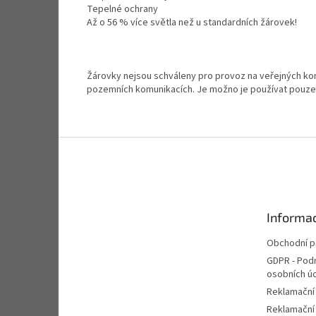
Tepelné ochrany
Až o 56 % více světla než u standardních žárovek!
Žárovky nejsou schváleny pro provoz na veřejných kom
pozemních komunikacích. Je možno je používat pouze 
Z
á
p
a
t
Informac
í
Obchodní 
GDPR - Pod
osobních ú
Reklamační
Reklamační 