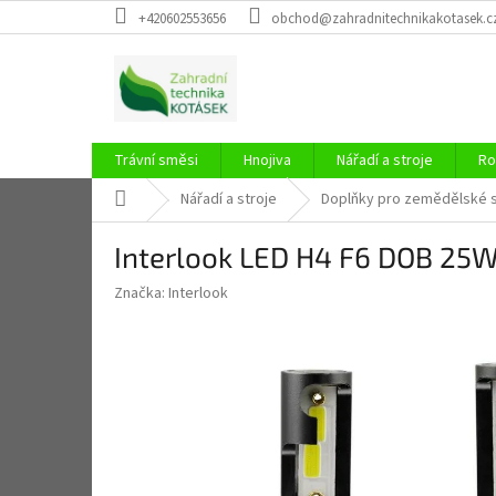
Přejít
+420602553656
obchod@zahradnitechnikakotasek.c
na
obsah
Trávní směsi
Hnojiva
Nářadí a stroje
Ro
Domů
Nářadí a stroje
Doplňky pro zemědělské s
Interlook LED H4 F6 DOB 25
Značka:
Interlook