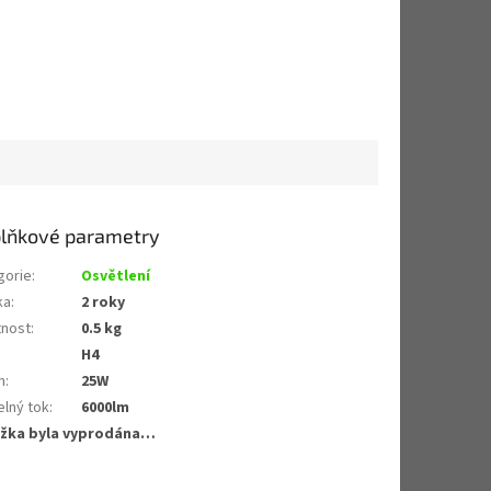
lňkové parametry
gorie
:
Osvětlení
ka
:
2 roky
nost
:
0.5 kg
H4
n
:
25W
elný tok
:
6000lm
žka byla vyprodána…