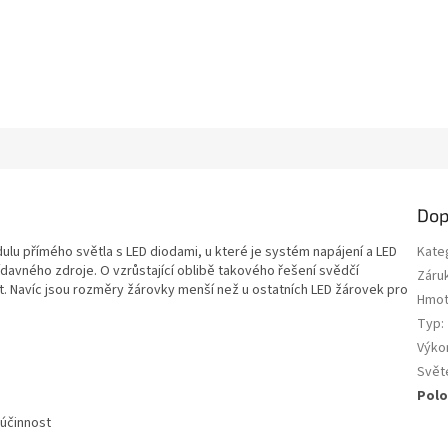
Dop
ulu přímého světla s LED diodami, u které je systém napájení a LED
Kate
ídavného zdroje. O vzrůstající oblibě takového řešení svědčí
Záru
t. Navíc jsou rozměry žárovky menší než u ostatních LED žárovek pro
Hmot
Typ
:
Výko
Svět
Polo
 účinnost