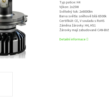
Typ patice: H4
Výkon: 2x25W
Světelný tok: 2x6000lm
Barva světla: sněhově bílá 6500k
Certifikát: CE, V souladu s RoHS
Záměna žárovky: H4, HS1
Žárovky mají zabudované CAN-BUS f
Detailní informace