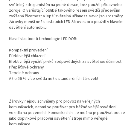
světelný zdroj umístěn na jedné desce, bez použití přídavného
zdroje. O vzrůstající oblibě takového řešení svědčí především
zvýšená životnost a lepší světelná účinnost. Navíc jsou rozměry
žárovky menší než u ostatních LED žárovek pro použití v hlavním
osvětlení automobilu.
Hlavní vlastnosti technologie LED DOB:
Kompaktní provedení
Efektivnější chlazení
Efektivnější využití prvků zodpovědných za světelnou účinnost
Přepěťové ochrany
Tepelné ochrany
Až o 56 % více světla než u standardních žárovek!
Žárovky nejsou schváleny pro provoz na veřejných
komunikacích, nesmí se používat pro běžné vnější osvětlení
vozidla na pozemních komunikacích. Je možno je používat pouze
jako doplňkové pracovní osvětlení stroje mimo veřejné
komunikace.