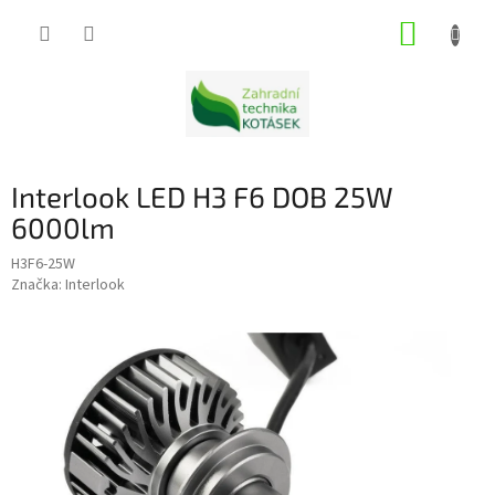
Přejít
NÁKUP
na
obsah
KOŠÍK
Interlook LED H3 F6 DOB 25W
6000lm
H3F6-25W
Značka:
Interlook