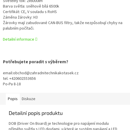
Světelný tok: 2x6000lm
Barva světla: sněhově bílá 6500k
Certifikát: CE, V souladu s RoHS
Záměna žárovky: H3
Žárovky mají zabudované CAN-BUS filtry, takže nezpůsobují chyby na
palubním počítači.
Detailní informace
Potřebujete poradit s výběrem?
email:obchod@zahradnitechnikakotasek.cz
tel. +420602553656
Po-Pa 8-18
Popis
Diskuze
Detailní popis produktu
DOB (Driver On Board) je technologie pro napájení modulu
přímého světla s LED diodami, u které je systém napájení a LED