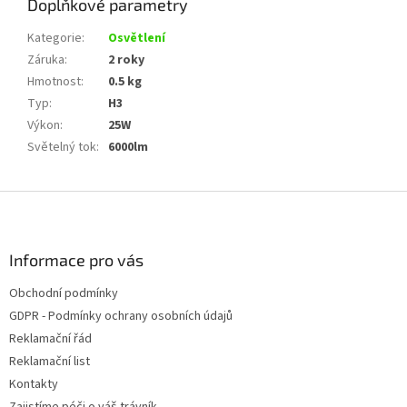
Doplňkové parametry
Kategorie
:
Osvětlení
Záruka
:
2 roky
Hmotnost
:
0.5 kg
Typ
:
H3
Výkon
:
25W
Světelný tok
:
6000lm
Z
á
p
a
Informace pro vás
t
Obchodní podmínky
í
GDPR - Podmínky ochrany osobních údajů
Reklamační řád
Reklamační list
Kontakty