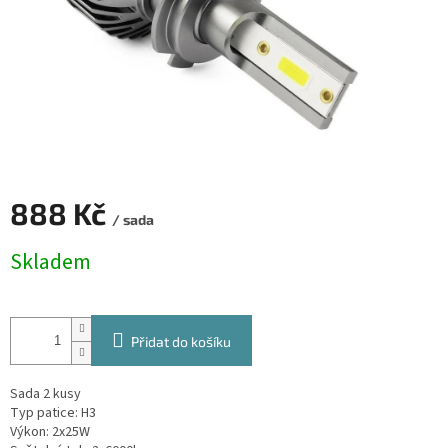
888 Kč
/ sada
Měrná
Skladem
cena:
Přidat do košíku
Sada 2 kusy
Typ patice: H3
Výkon: 2x25W