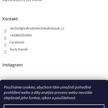
Zajistíme péči o váš trávník
Kontakt
obchod
@
zahradnitechnikakotasek.cz
+420602553656
Facebook
husty.travnik
Instagram
Hustý trávník
Používáme cookies, abychom Vám umožnili pohodlné
prohlížení webu a díky analýze provozu webu neustále
zlepšovali jeho funkce, výkon a použitelnost.
Vytvořil Shoptet