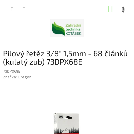
Přejít
NÁKUP
na
obsah
KOŠÍK
Pilový řetěz 3/8" 1,5mm - 68 článků
(kulatý zub) 73DPX68E
73DPX68E
Značka:
Oregon