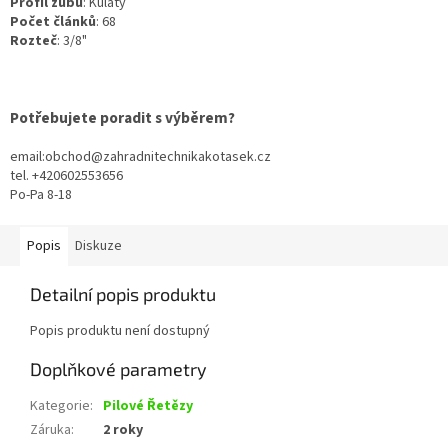
Profil zubu
:
Kulatý
Počet článků
:
68
Rozteč
:
3/8"
Potřebujete poradit s výběrem?
email:obchod@zahradnitechnikakotasek.cz
tel. +420602553656
Po-Pa 8-18
Popis
Diskuze
Detailní popis produktu
Popis produktu není dostupný
Doplňkové parametry
Kategorie
:
Pilové Řetězy
Záruka
:
2 roky