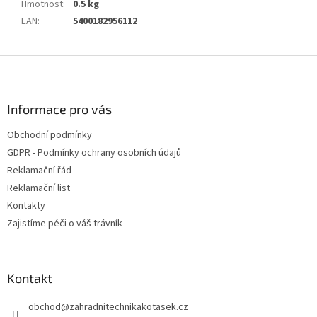
Hmotnost
:
0.5 kg
EAN
:
5400182956112
Z
á
p
a
Informace pro vás
t
Obchodní podmínky
í
GDPR - Podmínky ochrany osobních údajů
Reklamační řád
Reklamační list
Kontakty
Zajistíme péči o váš trávník
Kontakt
obchod
@
zahradnitechnikakotasek.cz