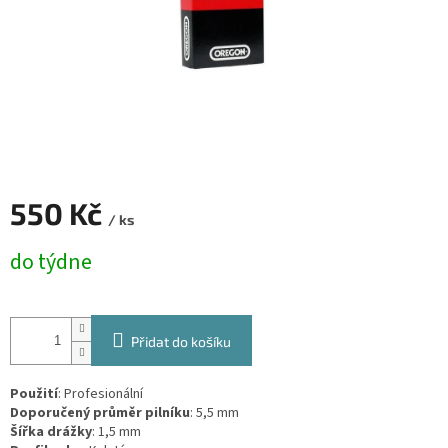
550 Kč
/ ks
Měrná
do týdne
cena:
Přidat do košíku
Použití
:
Profesionální
Doporučený průměr pilníku
:
5,5 mm
Šířka drážky
:
1,5 mm