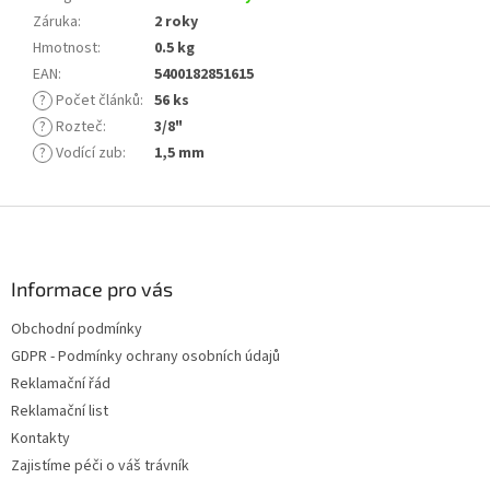
Záruka
:
2 roky
Hmotnost
:
0.5 kg
EAN
:
5400182851615
?
Počet článků
:
56 ks
?
Rozteč
:
3/8"
?
Vodící zub
:
1,5 mm
Z
á
p
a
Informace pro vás
t
Obchodní podmínky
í
GDPR - Podmínky ochrany osobních údajů
Reklamační řád
Reklamační list
Kontakty
Zajistíme péči o váš trávník