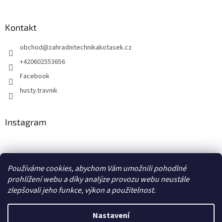
Kontakt
obchod
@
zahradnitechnikakotasek.cz
+420602553656
Facebook
husty.travnik
Instagram
Hustý trávník
Používáme cookies, abychom Vám umožnili pohodlné
prohlížení webu a díky analýze provozu webu neustále
zlepšovali jeho funkce, výkon a použitelnost.
Vytvořil Shoptet
Nastavení