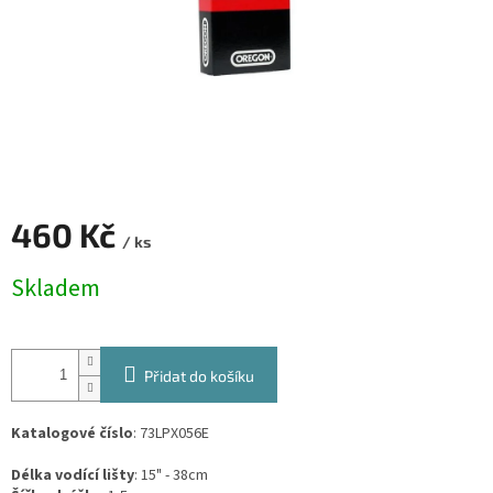
460 Kč
/ ks
Měrná
Skladem
cena:
Přidat do košíku
Katalogové číslo
: 73LPX056E
Délka vodící lišty
:
15" - 38cm