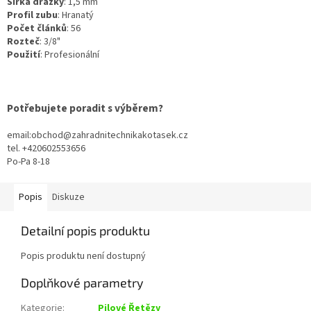
Šířka drážky
:
1,5 mm
Profil zubu
:
Hranatý
Počet článků
:
56
Rozteč
:
3/8"
Použití
:
Profesionální
Potřebujete poradit s výběrem?
email:obchod@zahradnitechnikakotasek.cz
tel. +420602553656
Po-Pa 8-18
Popis
Diskuze
Detailní popis produktu
Popis produktu není dostupný
Doplňkové parametry
Kategorie
:
Pilové Řetězy