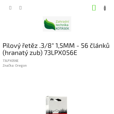
Přejít
NÁKUP
na
obsah
KOŠÍK
Pilový řetěz .3/8" 1,5MM - 56 článků
(hranatý zub) 73LPX056E
73LPX056E
Značka:
Oregon