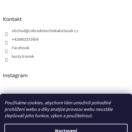
Kontakt
obchod
@
zahradnitechnikakotasek.cz
+420602553656
Facebook
husty.travnik
Instagram
Hustý trávník
Používáme cookies, abychom Vám umožnili pohodlné
prohlížení webu a díky analýze provozu webu neustále
zlepšovali jeho funkce, výkon a použitelnost.
Vytvořil Shoptet
Nastavení