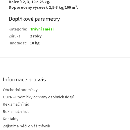
Balení: 2, 3, 10 a 25 kg.
2
Doporučený výsevek 2,5-3 kg/100 m
.
Doplňkové parametry
Kategorie
:
Trávní směsi
Záruka
:
2 roky
Hmotnost
:
10 kg
Z
á
p
a
Informace pro vás
t
Obchodní podmínky
í
GDPR - Podmínky ochrany osobních údajů
Reklamační řád
Reklamační list
Kontakty
Zajistíme péči o váš trávník