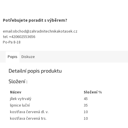
Potřebujete poradit s výběrem?
email:obchod@zahradnitechnikakotasek.cz
tel. +420602553656
Po-Pa 8-18
Popis
Diskuze
Detailní popis produktu
Složení :
Název
Složení %
jílek vytrvalý
45
lipnice luční
35
kostřava červená dl. v.
10
kostřava červená trs.
10