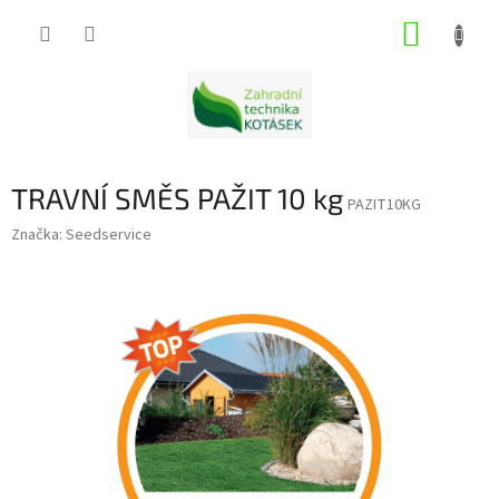
Přejít
NÁKUP
na
obsah
KOŠÍK
TRAVNÍ SMĚS PAŽIT 10 kg
PAZIT10KG
Značka:
Seedservice