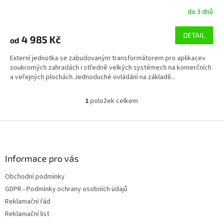
do 3 dnů
DETAIL
4 985 Kč
od
Externí jednotka se zabudovaným transformátorem pro aplikacev
soukromých zahradách i středně velkých systémech na komerčních
a veřejných plochách.Jednoduché ovládání na základě...
1
položek celkem
O
v
l
Z
á
á
d
p
a
a
Informace pro vás
c
t
í
Obchodní podmínky
í
p
GDPR - Podmínky ochrany osobních údajů
r
v
Reklamační řád
k
Reklamační list
y