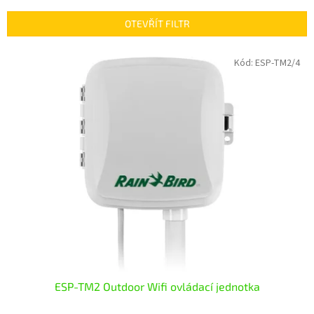
e
n
OTEVŘÍT FILTR
í
p
V
Kód:
ESP-TM2/4
r
ý
o
p
d
i
u
s
k
p
t
r
ů
o
d
u
k
t
ů
ESP-TM2 Outdoor Wifi ovládací jednotka