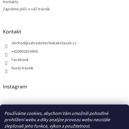
Kontakty
v
ý
Zajistíme péči o váš trávník
p
i
s
u
Kontakt
obchod
@
zahradnitechnikakotasek.cz
+420602553656
Facebook
husty.travnik
Instagram
Hustý trávník
Používáme cookies, abychom Vám umožnili pohodlné
prohlížení webu a díky analýze provozu webu neustále
zlepšovali jeho funkce, výkon a použitelnost.