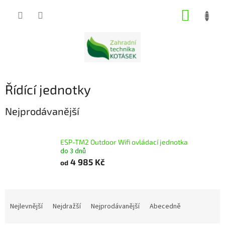
Přejít
NÁKUP
na
obsah
KOŠÍK
Řídící jednotky
Nejprodávanější
ESP-TM2 Outdoor Wifi ovládací jednotka
do 3 dnů
4 985 Kč
od
Ř
a
Nejlevnější
Nejdražší
Nejprodávanější
Abecedně
z