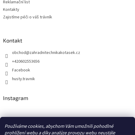
Reklamační list
Kontakty
Zajistíme péči o váš trávník
Kontakt
obchod
@
zahradnitechnikakotasek.cz
+420602553656
Facebook
husty.travnik
Instagram
Hustý trávník
Používáme cookies, abychom Vám umožnili pohodlné
prohlížení webu a díky analýze provozu webu neustále