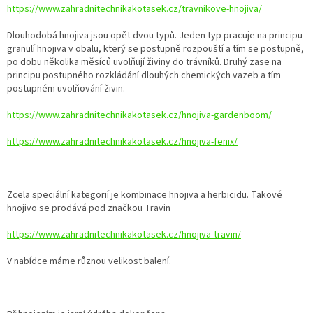
https://www.zahradnitechnikakotasek.cz/travnikove-hnojiva/
Dlouhodobá hnojiva jsou opět dvou typů. Jeden typ pracuje na principu
granulí hnojiva v obalu, který se postupně rozpouští a tím se postupně,
po dobu několika měsíců uvolňují živiny do trávníků. Druhý zase na
principu postupného rozkládání dlouhých chemických vazeb a tím
postupném uvolňování živin.
https://www.zahradnitechnikakotasek.cz/hnojiva-gardenboom/
https://www.zahradnitechnikakotasek.cz/hnojiva-fenix/
Zcela speciální kategorií je kombinace hnojiva a herbicidu. Takové
hnojivo se prodává pod značkou Travin
https://www.zahradnitechnikakotasek.cz/hnojiva-travin/
V nabídce máme různou velikost balení.