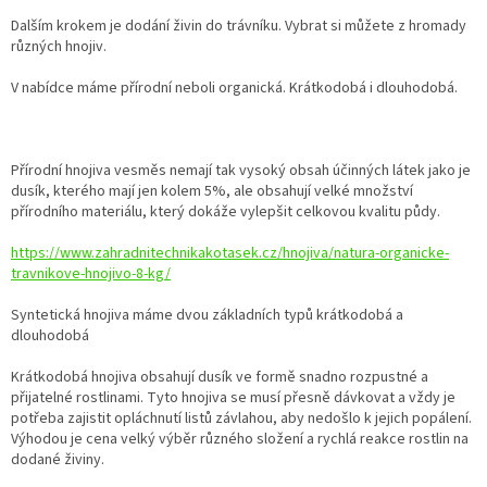
Dalším krokem je dodání živin do trávníku. Vybrat si můžete z hromady
různých hnojiv.
V nabídce máme přírodní neboli organická. Krátkodobá i dlouhodobá.
Přírodní hnojiva vesměs nemají tak vysoký obsah účinných látek jako je
dusík, kterého mají jen kolem 5%, ale obsahují velké množství
přírodního materiálu, který dokáže vylepšit celkovou kvalitu půdy.
https://www.zahradnitechnikakotasek.cz/hnojiva/natura-organicke-
travnikove-hnojivo-8-kg/
Syntetická hnojiva máme dvou základních typů krátkodobá a
dlouhodobá
Krátkodobá hnojiva obsahují dusík ve formě snadno rozpustné a
přijatelné rostlinami. Tyto hnojiva se musí přesně dávkovat a vždy je
potřeba zajistit opláchnutí listů závlahou, aby nedošlo k jejich popálení.
Výhodou je cena velký výběr různého složení a rychlá reakce rostlin na
dodané živiny.