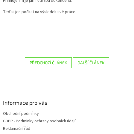
Přihnojením je jarní údržba dokončena.
Teď si jen počkat na výsledek své práce.
PŘEDCHOZÍ ČLÁNEK
DALŠÍ ČLÁNEK
Z
á
p
a
Informace pro vás
t
Obchodní podmínky
í
GDPR - Podmínky ochrany osobních údajů
Reklamační řád