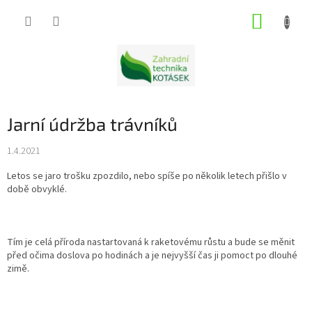
Přejít
NÁKUP
na
obsah
KOŠÍK
Jarní údržba trávníků
1.4.2021
Letos se jaro trošku zpozdilo, nebo spíše po několik letech přišlo v
době obvyklé.
Tím je celá příroda nastartovaná k raketovému růstu a bude se měnit
před očima doslova po hodinách a je nejvyšší čas ji pomoct po dlouhé
zimě.