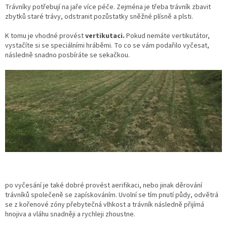
Trávníky potřebují na jaře více péče. Zejména je třeba trávník zbavit
zbytků staré trávy, odstranit pozůstatky sněžné plísně a plsti.
K tomu je vhodné provést
vertikutaci.
Pokud nemáte vertikutátor,
vystačíte si se speciálními hráběmi. To co se vám podařilo vyčesat,
následně snadno posbíráte se sekačkou.
po vyčesání je také dobré provést aerifikaci, nebo jinak děrování
trávníků společeně se zapískováním. Uvolní se tím pnutí půdy, odvětrá
se z kořenové zóny přebytečná vlhkost a trávník následně přijímá
hnojiva a vláhu snadněji a rychleji zhoustne.