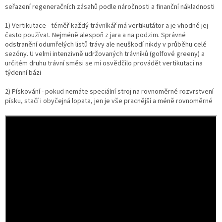
seřazení regeneračních zásahů podle náročnosti a finanční nákladnosti
1) Vertikutace - téměř každý trávníkář má vertikutátor a je vhodné jej
často používat. Nejméně alespoň z jara a na podzim. Správné
odstranění odumřelých listů trávy ale neuškodí nikdy v průběhu celé
sezóny. U velmi intenzivně udržovaných trávníků (golfové greeny) a
určitém druhu trávní směsi se mi osvědčilo provádět vertikutaci na
týdenní bázi
2) Pískování - pokud nemáte speciální stroj na rovnoměrné rozvrstvení
písku, stačí i obyčejná lopata, jen je vše pracnější a méně rovnoměrné