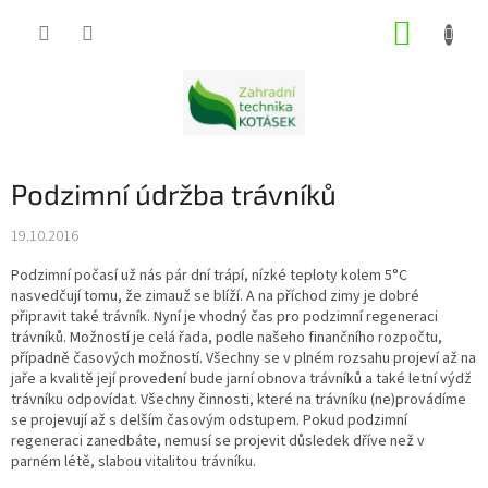
Přejít
NÁKUP
na
obsah
KOŠÍK
Podzimní údržba trávníků
19.10.2016
Podzimní počasí už nás pár dní trápí, nízké teploty kolem 5°C
nasvedčují tomu, že zimauž se blíží. A na příchod zimy je dobré
připravit také trávník. Nyní je vhodný čas pro podzimní regeneraci
trávníků. Možností je celá řada, podle našeho finančního rozpočtu,
případně časových možností. Všechny se v plném rozsahu projeví až na
jaře a kvalitě její provedení bude jarní obnova trávníků a také letní výdž
trávníku odpovídat. Všechny činnosti, které na trávníku (ne)provádíme
se projevují až s delším časovým odstupem. Pokud podzimní
regeneraci zanedbáte, nemusí se projevit důsledek dříve než v
parném létě, slabou vitalitou trávníku.