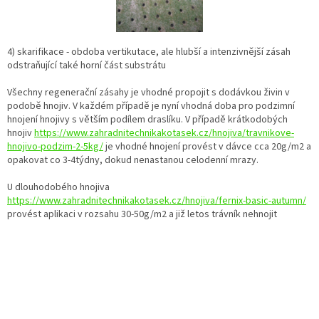
4) skarifikace - obdoba vertikutace, ale hlubší a intenzivnější zásah
odstraňující také horní část substrátu
Všechny regenerační zásahy je vhodné propojit s dodávkou živin v
podobě hnojiv. V každém případě je nyní vhodná doba pro podzimní
hnojení hnojivy s větším podílem draslíku. V případě krátkodobých
hnojiv
https://www.zahradnitechnikakotasek.cz/hnojiva/travnikove-
hnojivo-podzim-2-5kg/
je vhodné hnojení provést v dávce cca 20g/m2 a
opakovat co 3-4týdny, dokud nenastanou celodenní mrazy.
U dlouhodobého hnojiva
https://www.zahradnitechnikakotasek.cz/hnojiva/fernix-basic-autumn/
provést aplikaci v rozsahu 30-50g/m2 a již letos trávník nehnojit