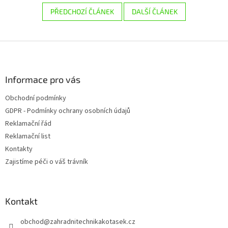
PŘEDCHOZÍ ČLÁNEK
DALŠÍ ČLÁNEK
Z
á
p
a
Informace pro vás
t
Obchodní podmínky
í
GDPR - Podmínky ochrany osobních údajů
Reklamační řád
Reklamační list
Kontakty
Zajistíme péči o váš trávník
Kontakt
obchod
@
zahradnitechnikakotasek.cz