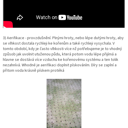
3) Aerifikace - provzdušnění. Plnými hroty, nebo lépe dutými hroty, aby
se vlhkost dostala rychleji ke kořenům a také rychleji vysychala. V
tomto období, kdy je často vlhkosti více nž potřebujeme je to vhodný
způsob jak uvolnit utuženou půdu, která potom vodu lépe přijímá a
hlavne se dostává více vzduchu ke kořenovému systému a ten tolik
nezahnívá. Whodné je aerifikaci doplnit pískováním. Díry se zaplní a
přitom voda krásně pískem protéká