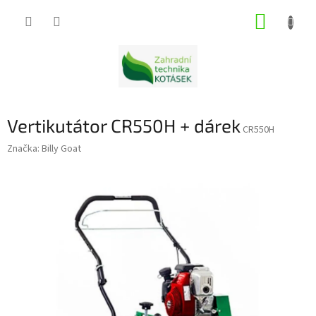
Přejít
NÁKUP
na
obsah
KOŠÍK
Vertikutátor CR550H + dárek
CR550H
Značka:
Billy Goat