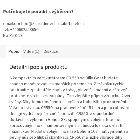
Potřebujete poradit s výběrem?
email:obchod@zahradnitechnikakotasek.cz
tel. +420602553656
Po-Pa 8-18
Popis
Videa (1)
Diskuze
Detailní popis produktu
S kompaktním vertikutátorem CR 550 od Billy Goat budete
snadno manévrovat i na menších pozemcích. Z trávníku rychle
odstraníte zplstnatělé zbytky trávy, plevelů a mechů a zároveň
proříznete vrchní vrstvu půdy. Tím zlepšíte příjem vzduchu, živin
i vláhy. Díky tomu dosáhnete hlubšího a bohatšího prokořenění
Vašeho trávníku. CR550 má pracovní záběr 51 cm a jeho robustní
design vydrží nejnáročnější použití. CR550 je standardně
dodáván s výkonem Honda GX, spojeným s volnými tepelně
zpracovaným noži, namontovaným na litinová ložiska s vlastní
mazničkou. Hřídel s volnými noži lze během 10 minut vyměnit za
pevný nůž pro hlubší skarifikaci. CR550 má nízké vibrace díky