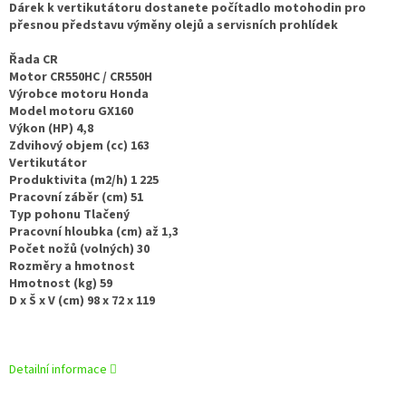
Dárek k vertikutátoru dostanete počítadlo motohodin pro
přesnou představu výměny olejů a servisních prohlídek
Řada CR
Motor CR550HC / CR550H
Výrobce motoru Honda
Model motoru GX160
Výkon (HP) 4,8
Zdvihový objem (cc) 163
Vertikutátor
Produktivita (m2/h) 1 225
Pracovní záběr (cm) 51
Typ pohonu Tlačený
Pracovní hloubka (cm) až 1,3
Počet nožů (volných) 30
Rozměry a hmotnost
Hmotnost (kg) 59
D x Š x V (cm) 98 x 72 x 119
Detailní informace