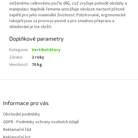
sníženému celkovému počtu dílů, což zvyšuje pohodlí obsluhy a
manipulaci. Napínák řemene umožňuje obsluze nastavit přesné
napětí pro jeho maximální životnost. Polstrované, ergonomické
rukojeti jsou za provozu pevné a pro snadnou přepravu a
skladování je lze složit..
Doplňkové parametry
Kategorie
:
Vertikutátory
Záruka
:
2 roky
Hmotnost
:
70 kg
Z
á
p
a
Informace pro vás
t
Obchodní podmínky
í
GDPR - Podmínky ochrany osobních údajů
Reklamační řád
Reklamační list