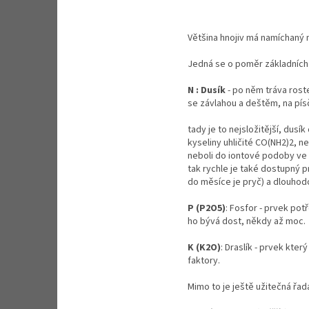
Většina hnojiv má namíchaný 
Jedná se o poměr základních
N : Dusík
- po něm tráva roste
se závlahou a deštěm, na písč
tady je to nejsložitější, du
kyseliny uhličité CO(NH2)2, 
neboli do iontové podoby ve 
tak rychle je také dostupný p
do měsíce je pryč) a dlouhod
P (P2O5)
: Fosfor - prvek po
ho bývá dost, někdy až moc.
K (K2O)
: Draslík - prvek kte
faktory.
Mimo to je ještě užitečná řad