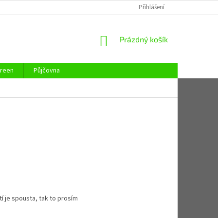
REKLAMAČNÍ ŘÁD
REKLAMAČNÍ LIST
Přihlášení
KONTAKTY
ZAJIST
NÁKUPNÍ
Prázdný košík
KOŠÍK
reen
Půjčovna
í je spousta, tak to prosím