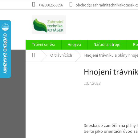
Přejít
+420602553656
obchod@zahradnitechnikakotasek.c
na
obsah
Trávní směsi
Hnojiva
Nářadí a stroje
Ro
Domů
O trávnících
Hnojení trávníku a plány hnoj
Hnojení trávní
13.7.2023
Dneska se zaměřím na plány hn
berte jako orientační úvod z