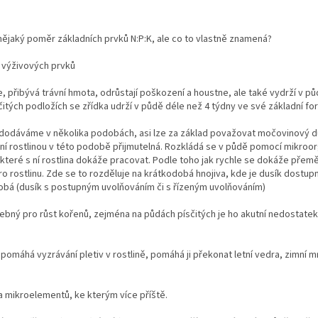
nějaký poměr základních prvků N:P:K, ale co to vlastně znamená?
 výživových prvků
, přibývá trávní hmota, odrůstají poškození a houstne, ale také vydrží v pů
itých podložích se zřídka udrží v půdě déle než 4 týdny ve své základní f
sík dodáváme v několika podobách, asi lze za základ považovat močovinový d
není rostlinou v této podobě přijmutelná. Rozkládá se v půdě pomocí mikroo
které s ní rostlina dokáže pracovat. Podle toho jak rychle se dokáže přem
ro rostlinu. Zde se to rozděluje na krátkodobá hnojiva, kde je dusík dostup
obá (dusík s postupným uvolňováním či s řízeným uvolňováním)
třebný pro růst kořenů, zejména na půdách písčitých je ho akutní nedostate
rý pomáhá vyzrávání pletiv v rostlině, pomáhá ji překonat letní vedra, zimní 
a mikroelementů, ke kterým více příště.