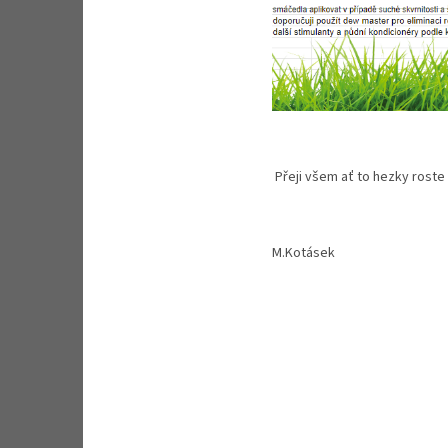
Přeji všem ať to hezky roste
M.Kotásek