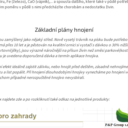
síru, Fe (železo), CaO (vápník),... a spousta dalšího, které také v půdě pot
 poměru v půdě s nimi předcházíte chorobám a nedostatku živin.
Základní plány hnojení
sou zamýšlený jako nějaký střed. Nově vysetý trávník na písku bude potřebov
má přes 10 let a je pěstován na kvalitní ornici si vystačí s dávkou o 30% nižší.
tovní(jílky), jsou výrazně náročnější na přísun živin než směsi parkové(kostř
u je uvedena doporučená dávka a termín aplikace hnojiva.
 efekt ideálně zajistit zálivku, nebo hnojit před deštěm, zásadně nehnojíme 
tu a list popálit. Při hnojení dlouhodobými hnojivy vynecháme po hnojení ve
chom případné nerozpuštěné hnojivo nevysbírali.
x najdete zde a po rozkliknutí také odkaz na jednotlivé produkty: