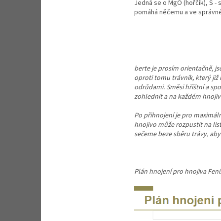
Jedná se o MgO (hořčík), S - 
pomáhá něčemu a ve správném
berte je prosím orientačně, j
oproti tomu trávník, který již 
odrůdami. Směsi hřištní a spor
zohlednit a na každém hnojiv
Po přihnojení je pro maximální
hnojivo může rozpustit na lis
sečeme beze sběru trávy, aby
Plán hnojení pro hnojiva Feni