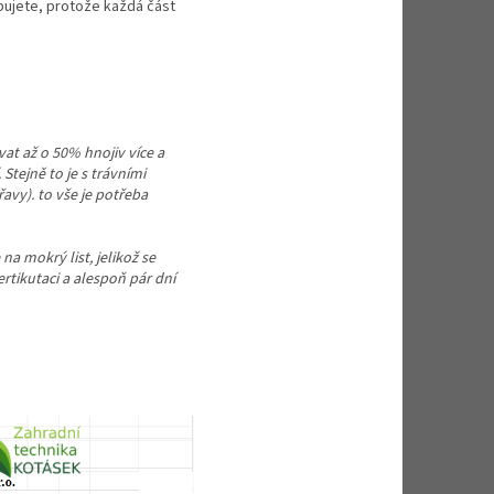
řebujete, protože každá část
at až o 50% hnojiv více a
 Stejně to je s trávními
avy). to vše je potřeba
na mokrý list, jelikož se
rtikutaci a alespoň pár dní