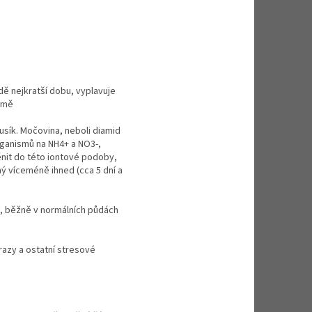
dě nejkratší dobu, vyplavuje
ormě
usík. Močovina, neboli diamid
rganismů na NH4+ a NO3-,
ěnit do této iontové podoby,
ný víceméně ihned (cca 5 dní a
k, běžně v normálních půdách
mrazy a ostatní stresové