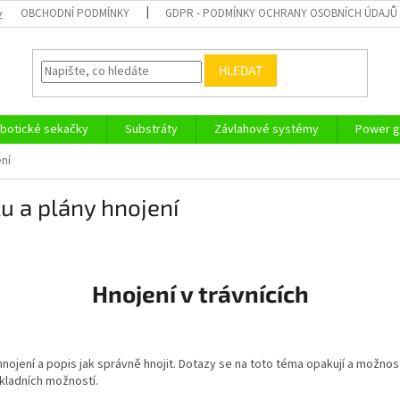
OBCHODNÍ PODMÍNKY
GDPR - PODMÍNKY OCHRANY OSOBNÍCH ÚDAJŮ
z
HLEDAT
botické sekačky
Substráty
Závlahové systémy
Power g
ení
ku a plány hnojení
Hnojení v trávnících
ojení a popis jak správně hnojit. Dotazy se na toto téma opakují a možnost
ákladních možností.