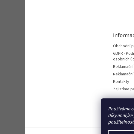
Z
á
p
a
t
Informac
í
Obchodní 
GDPR - Pod
osobních ú
Reklamační
Reklamační 
Kontakty
Zajistíme pé
Používáme c
díky analýze
použitelnost