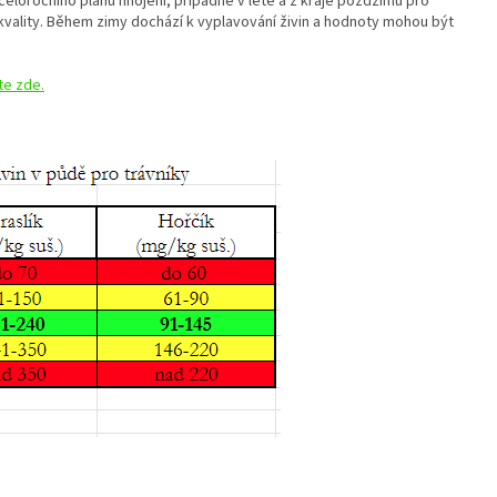
eloročního plánu hnojení, případně v létě a z kraje pozdzimu pro
vality. Během zimy dochází k vyplavování živin a hodnoty mohou být
te zde.