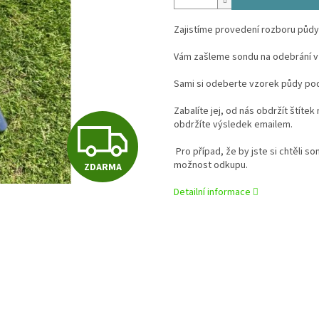
Zajistíme provedení rozboru půdy
Vám zašleme sondu na odebrání v
Sami si odeberte vzorek půdy po
Zabalíte jej, od nás obdržít štítek
Z
obdržíte výsledek emailem.
Pro případ, že by jste si chtěli 
možnost odkupu.
ZDARMA
D
Detailní informace
A
R