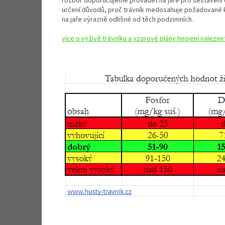
rozbor doporučujeme provádět na jaře pro sestavení c
určení důvodů, proč trávník medosahuje požadované k
na jaře výrazně odlišné od těch podzimních.
více o výživě trávníku a vzorové plány hnojení nalezne