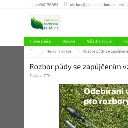
Přejít
+420602553656
obchod@zahradnitechnikakotasek.c
na
obsah
Trávní směsi
Hnojiva
Nářadí a stroje
Ro
Domů
Nářadí a stroje
Rozbor půdy se zapůjčení
Rozbor půdy se zapůjčením v
Značka:
ZTK