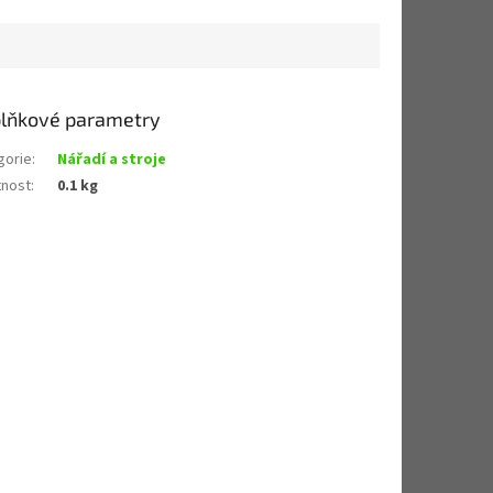
lňkové parametry
gorie
:
Nářadí a stroje
nost
:
0.1 kg