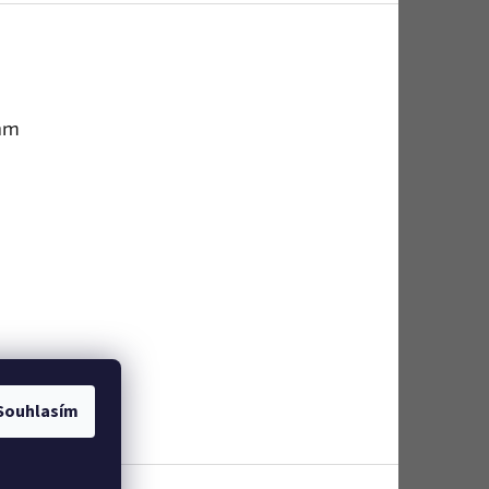
am
Souhlasím