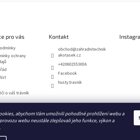
e pro vás
Kontakt
Instagr
podmínky
obchod
@
zahradnitechnik
akotasek.cz
mínky ochrany
dajů
+420602553656
 řád
Facebook
list
husty.travnik
či o váš trávník
ookies, abychom Vám umožnili pohodlné prohlížení webu a
Hustý trávník
 provozu webu neustále zlepšovali jeho funkce, výkon a
.