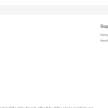
M
A
Dop
Kate
Hmot