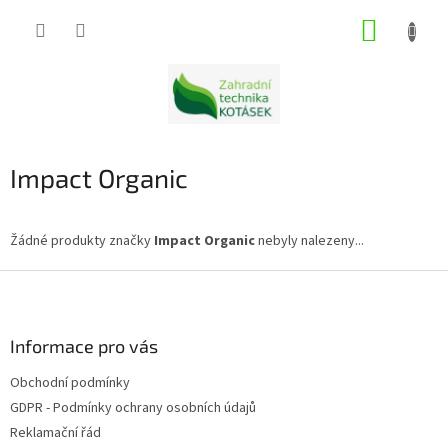
Přejít
NÁKUP
na
obsah
KOŠÍK
Impact Organic
Žádné produkty značky
Impact Organic
nebyly nalezeny...
Z
á
p
a
Informace pro vás
t
Obchodní podmínky
í
GDPR - Podmínky ochrany osobních údajů
Reklamační řád