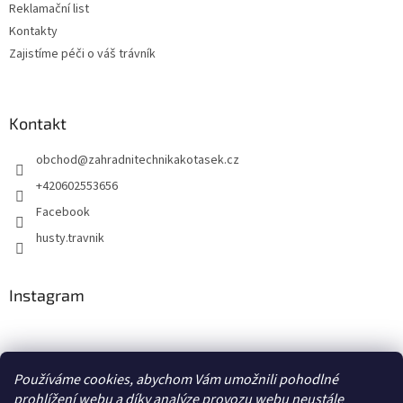
Reklamační list
Kontakty
Zajistíme péči o váš trávník
Kontakt
obchod
@
zahradnitechnikakotasek.cz
+420602553656
Facebook
husty.travnik
Instagram
Hustý trávník
Používáme cookies, abychom Vám umožnili pohodlné
prohlížení webu a díky analýze provozu webu neustále