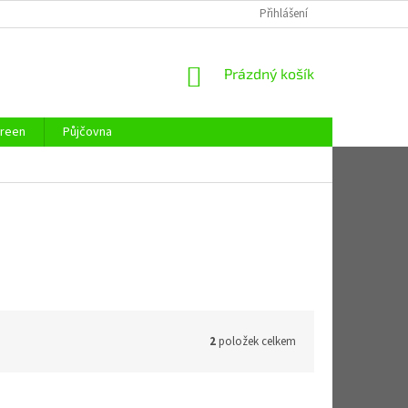
REKLAMAČNÍ ŘÁD
REKLAMAČNÍ LIST
Přihlášení
KONTAKTY
ZAJIST
NÁKUPNÍ
Prázdný košík
KOŠÍK
reen
Půjčovna
2
položek celkem