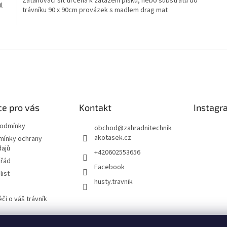
Zatahovací síť určená k zatažení písku, nebo substrátu do
l
trávníku 90 x 90cm provázek s madlem drag mat
O
v
l
á
d
a
c
í
e pro vás
Kontakt
Instagr
p
r
podmínky
obchod
@
zahradnitechnik
v
akotasek.cz
mínky ochrany
k
dajů
+420602553656
y
 řád
v
Facebook
ý
list
husty.travnik
p
i
či o váš trávník
s
u