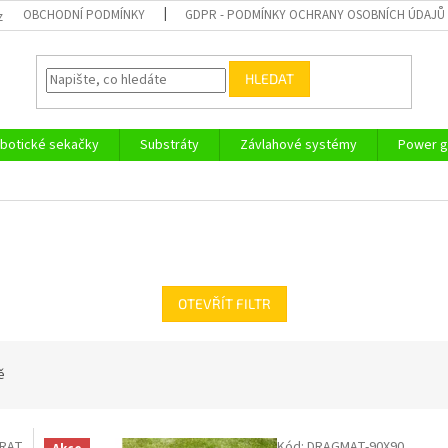
OBCHODNÍ PODMÍNKY
GDPR - PODMÍNKY OCHRANY OSOBNÍCH ÚDAJŮ
z
HLEDAT
botické sekačky
Substráty
Závlahové systémy
Power g
OTEVŘÍT FILTR
ě
RAT
Kód:
DRAGMAT-90X90