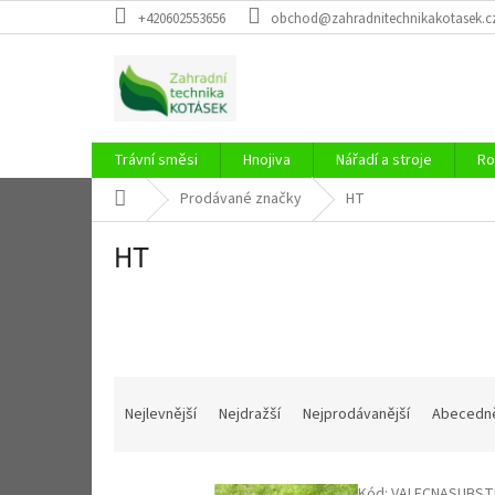
Přejít
+420602553656
obchod@zahradnitechnikakotasek.c
na
obsah
Trávní směsi
Hnojiva
Nářadí a stroje
Ro
Domů
Prodávané značky
HT
HT
Ř
a
Nejlevnější
Nejdražší
Nejprodávanější
Abecedn
z
e
V
n
Kód:
VALECNASUBST