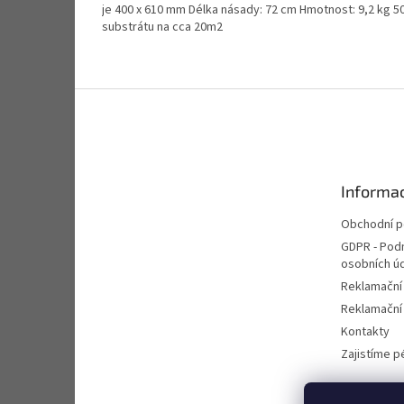
je 400 x 610 mm Délka násady: 72 cm Hmotnost: 9,2 kg 50
substrátu na cca 20m2
Z
á
p
a
t
Informac
í
Obchodní 
GDPR - Pod
osobních ú
Reklamační
Reklamační 
Kontakty
Zajistíme pé