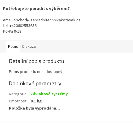
Potřebujete poradit s výběrem?
email:obchod@zahradnitechnikakotasek.cz
tel. +420602553656
Po-Pa 8-18
Popis
Diskuze
Detailní popis produktu
Popis produktu není dostupný
Doplňkové parametry
Kategorie
:
Závlahové systémy
Hmotnost
:
0.1 kg
Položka byla vyprodána…
Z
á