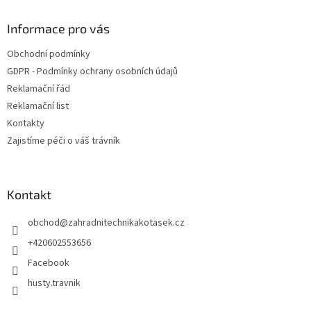
p
a
Informace pro vás
t
Obchodní podmínky
í
GDPR - Podmínky ochrany osobních údajů
Reklamační řád
Reklamační list
Kontakty
Zajistíme péči o váš trávník
Kontakt
obchod
@
zahradnitechnikakotasek.cz
+420602553656
Facebook
husty.travnik