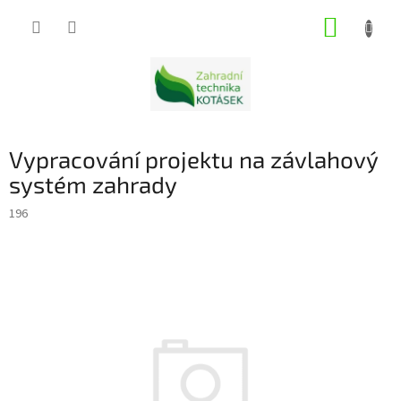
Přejít
NÁKUP
na
obsah
KOŠÍK
Vypracování projektu na závlahový
systém zahrady
196