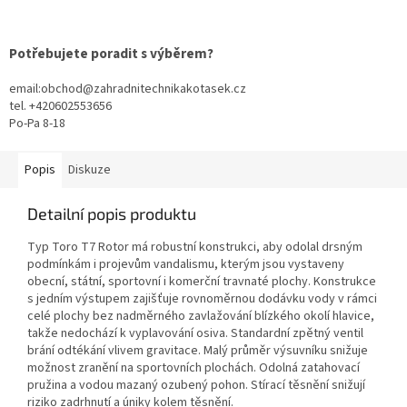
Potřebujete poradit s výběrem?
email:obchod@zahradnitechnikakotasek.cz
tel. +420602553656
Po-Pa 8-18
Popis
Diskuze
Detailní popis produktu
Typ Toro T7 Rotor má robustní konstrukci, aby odolal drsným
podmínkám i projevům vandalismu, kterým jsou vystaveny
obecní, státní, sportovní i komerční travnaté plochy. Konstrukce
s jedním výstupem zajišťuje rovnoměrnou dodávku vody v rámci
celé plochy bez nadměrného zavlažování blízkého okolí hlavice,
takže nedochází k vyplavování osiva. Standardní zpětný ventil
brání odtékání vlivem gravitace. Malý průměr výsuvníku snižuje
možnost zranění na sportovních plochách. Odolná zatahovací
pružina a vodou mazaný ozubený pohon. Stírací těsnění snižují
riziko zadrhnutí a úniky kolem těsnění.