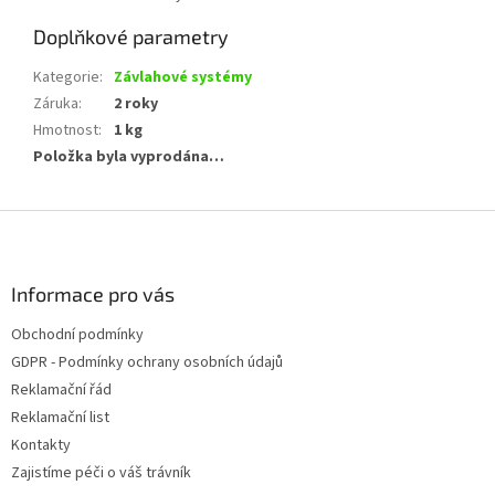
Doplňkové parametry
Kategorie
:
Závlahové systémy
Záruka
:
2 roky
Hmotnost
:
1 kg
Položka byla vyprodána…
Z
á
p
a
Informace pro vás
t
Obchodní podmínky
í
GDPR - Podmínky ochrany osobních údajů
Reklamační řád
Reklamační list
Kontakty
Zajistíme péči o váš trávník