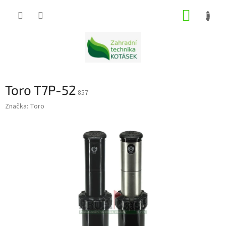
Přejít
NÁKUP
na
obsah
KOŠÍK
Toro T7P-52
857
Značka:
Toro