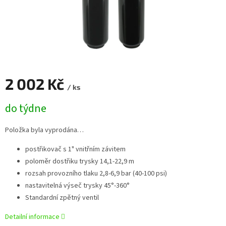
2 002 Kč
/ ks
Měrná
do týdne
cena:
Položka byla vyprodána…
postřikovač s 1" vnitřním závitem
poloměr dostřiku trysky 14,1-22,9 m
rozsah provozního tlaku 2,8-6,9 bar (40-100 psi)
nastavitelná výseč trysky 45°-360°
Standardní zpětný ventil
Detailní informace