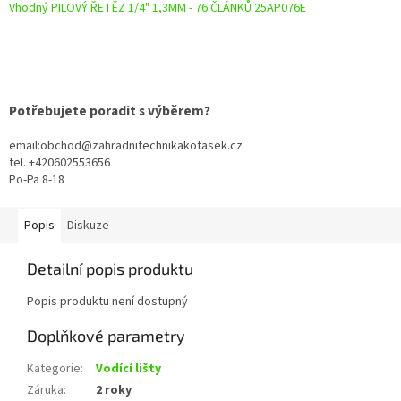
Vhodný PILOVÝ ŘETĚZ 1/4" 1,3MM - 76 ČLÁNKŮ 25AP076E
Potřebujete poradit s výběrem?
email:obchod@zahradnitechnikakotasek.cz
tel. +420602553656
Po-Pa 8-18
Popis
Diskuze
Detailní popis produktu
Popis produktu není dostupný
Doplňkové parametry
Kategorie
:
Vodící lišty
Záruka
:
2 roky