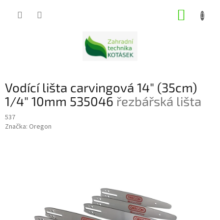
Přejít
NÁKUP
na
obsah
KOŠÍK
Vodící lišta carvingová 14" (35cm)
1/4" 10mm 535046
řezbářská lišta
537
Značka:
Oregon