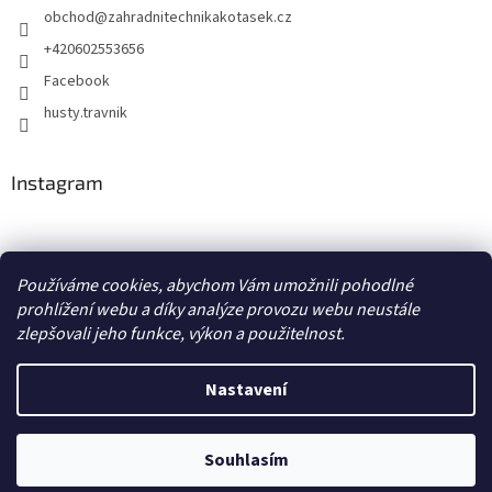
obchod
@
zahradnitechnikakotasek.cz
+420602553656
Facebook
husty.travnik
Instagram
Hustý trávník
Používáme cookies, abychom Vám umožnili pohodlné
prohlížení webu a díky analýze provozu webu neustále
zlepšovali jeho funkce, výkon a použitelnost.
Vytvořil Shoptet
Nastavení
Copyright 2026
Zahradní technika Kotásek
. Všechna práva
Souhlasím
vyhrazena.
Upravit nastavení cookies