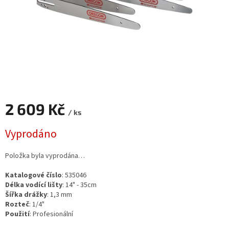
2 609 Kč
/ ks
Měrná
Vyprodáno
cena:
Položka byla vyprodána…
Katalogové číslo
: 535046
Délka vodící lišty
:
14" - 35cm
Šířka drážky
:
1,3 mm
Rozteč
:
1/4"
Použití
:
Profesionální