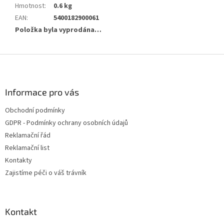
Hmotnost
:
0.6 kg
EAN
:
5400182900061
Položka byla vyprodána…
Z
á
p
a
Informace pro vás
t
Obchodní podmínky
í
GDPR - Podmínky ochrany osobních údajů
Reklamační řád
Reklamační list
Kontakty
Zajistíme péči o váš trávník
Kontakt