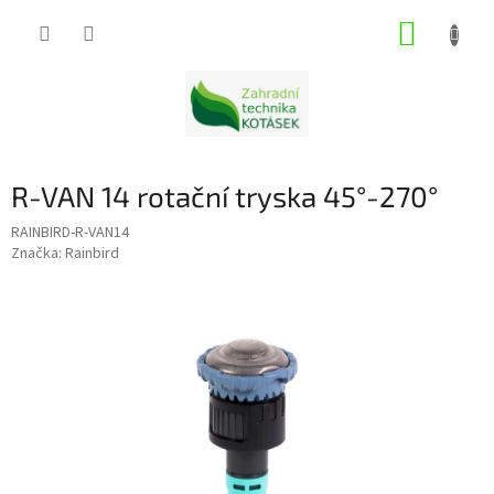
Přejít
NÁKUP
na
obsah
KOŠÍK
R-VAN 14 rotační tryska 45°-270°
RAINBIRD-R-VAN14
Značka:
Rainbird