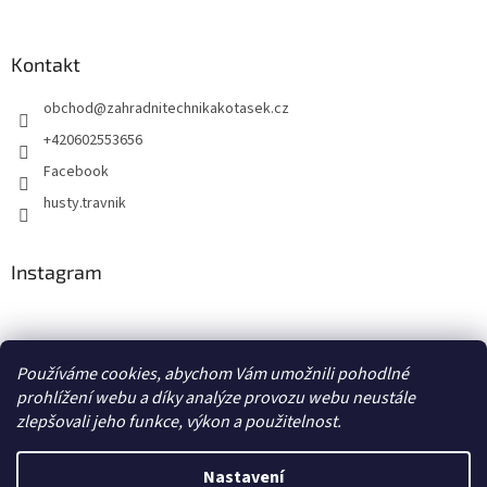
Kontakt
obchod
@
zahradnitechnikakotasek.cz
+420602553656
Facebook
husty.travnik
Instagram
Hustý trávník
Používáme cookies, abychom Vám umožnili pohodlné
prohlížení webu a díky analýze provozu webu neustále
zlepšovali jeho funkce, výkon a použitelnost.
Vytvořil Shoptet
Nastavení