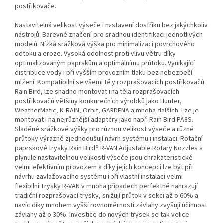
postřikovače.
Nastavitelná velikost výseče i nastavení dostřiku bez jakýchkoliv
nástrojů. Barevné značení pro snadnou identifikaci jednotlivých
modelů. Nízká srážková výška pro minimalizaci povrchového
odtoku a eroze. Vysoká odolnost proti vlivu větru díky
optimalizovaným paprskům a optimálnímu průtoku. Vynikající
distribuce vody i při vyšším provozním tlaku bez nebezpečí
mlžení. Kompatibilní se všemi těly rozprašovacích postřikovačů
Rain Bird, lze snadno montovat i na těla rozprašovacích
postřikovačů většiny konkurečních výrobků jako Hunter,
WeatherMatic, K-RAIN, Orbit, GARDENA a mnoha dalších. Lze je
montovat i na nejrůznější adaptéry jako např. Rain Bird PA8S.
Sladěné srážkové výšky pro různou velikost výseče a různé
průtoky výrazně zjednodušují návrh systému i instalaci. Rotační
paprskové trysky Rain Bird® R-VAN Adjustable Rotary Nozzles s
plynule nastavitelnou velikostí výseče jsou chrakateristické
velmi efektivním provozem a díky jejich koncepci lze být při
návrhu zavlažovacího systému i při vlastní instalaci velmi
flexibilní.Trysky R-VAN v mnoha případech perfektně nahrazují
tradiční rozprašovací trysky, snižují průtok v sekci až o 60% a
navíc díky mnohem vyšší rovnoměrnosti závlahy zvyšují účinnost
závlahy až o 30%. Investice do nových trysek se tak velice