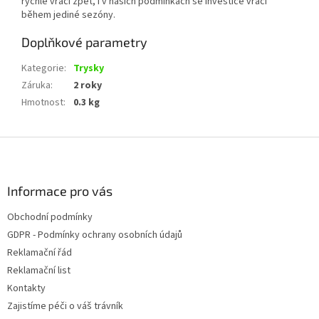
rychle vrací zpět, i v našich podmínkách se investice vrací
během jediné sezóny.
Doplňkové parametry
Kategorie
:
Trysky
Záruka
:
2 roky
Hmotnost
:
0.3 kg
Z
á
p
a
Informace pro vás
t
Obchodní podmínky
í
GDPR - Podmínky ochrany osobních údajů
Reklamační řád
Reklamační list
Kontakty
Zajistíme péči o váš trávník