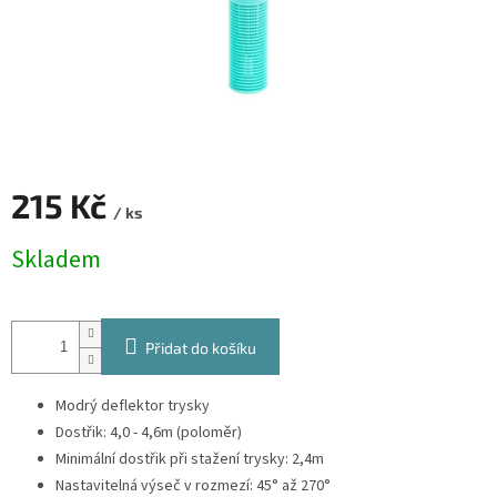
215 Kč
/ ks
Měrná
Skladem
cena:
Přidat do košíku
Modrý deflektor trysky
Dostřik: 4,0 - 4,6m (poloměr)
Minimální dostřik při stažení trysky: 2,4m
Nastavitelná výseč v rozmezí: 45° až 270°