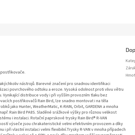
Dop
Kate
Záru
 postřikovače.
Hmot
jakýchkoliv nástrojů. Barevné značení pro snadnou identifikaci
izaci povrchového odtoku a eroze. Vysoká odolnost proti vlivu větru
Vynikající distribuce vody i při vyšším provozním tlaku bez
vacích postřikovačů Rain Bird, lze snadno montovat i na těla
robků jako Hunter, WeatherMatic, K-RAIN, Orbit, GARDENA a mnoha
o např. Rain Bird PA8S. Sladěné srážkové výšky pro různou velikost
tému i instalaci. Rotační paprskové trysky Rain Bird® R-VAN
ikostí výseče jsou chrakateristické velmi efektivním provozem a díky
 i při vlastní instalaci velmi flexibilní.Trysky R-VAN v mnoha případech