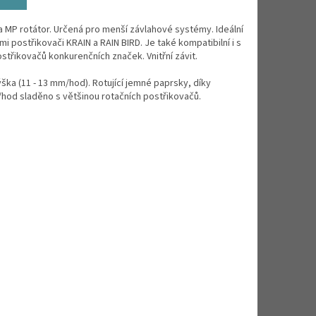
a MP rotátor. Určená pro menší závlahové systémy. Ideální
i postřikovači KRAIN a RAIN BIRD. Je také kompatibilní i s
střikovačů konkurenčních značek. Vnitřní závit.
ška (11 - 13 mm/hod). Rotující jemné paprsky, díky
hod sladěno s většinou rotačních postřikovačů.
.