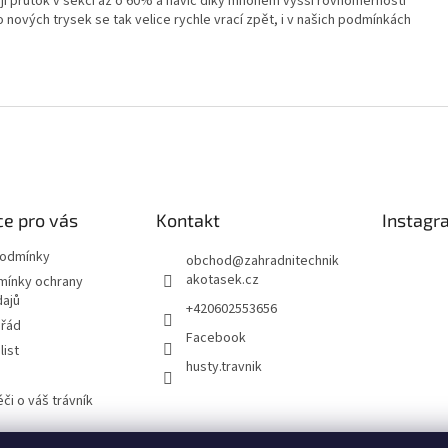
žují průtok v sekci až o 60% a navíc díky mnohem vyšší rovnoměrnosti
o nových trysek se tak velice rychle vrací zpět, i v našich podmínkách
e pro vás
Kontakt
Instagr
podmínky
obchod
@
zahradnitechnik
akotasek.cz
mínky ochrany
dajů
+420602553656
 řád
Facebook
list
husty.travnik
či o váš trávník