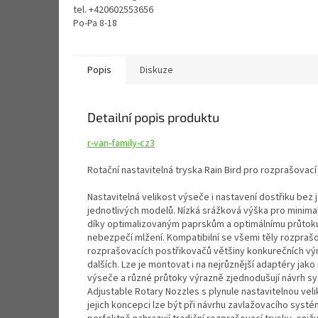
tel. +420602553656
Po-Pa 8-18
Popis
Diskuze
Detailní popis produktu
r-van-family-cz3
Rotační nastavitelná tryska Rain Bird pro rozprašovací
Nastavitelná velikost výseče i nastavení dostřiku bez 
jednotlivých modelů. Nízká srážková výška pro minimal
díky optimalizovaným paprskům a optimálnímu průtoku. 
nebezpečí mlžení. Kompatibilní se všemi těly rozprašo
rozprašovacích postřikovačů většiny konkurečních vý
dalších. Lze je montovat i na nejrůznější adaptéry jak
výseče a různé průtoky výrazně zjednodušují návrh sys
Adjustable Rotary Nozzles s plynule nastavitelnou vel
jejich koncepci lze být při návrhu zavlažovacího systému