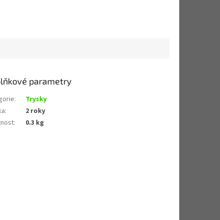
lňkové parametry
gorie
:
Trysky
ka
:
2 roky
nost
:
0.3 kg