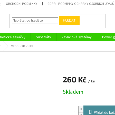
OBCHODNÍ PODMÍNKY
GDPR - PODMÍNKY OCHRANY OSOBNÍCH ÚDAJŮ
z
HLEDAT
botické sekačky
Substráty
Závlahové systémy
Power g
y
MPSS530 - SIDE
260 Kč
/ ks
Měrná
Skladem
cena:
Přidat do koš