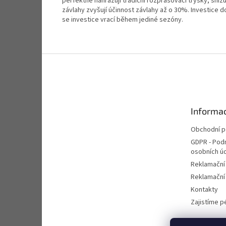
perfektně nahrazují tradiční rozprašovací trysky, sni
závlahy zvyšují účinnost závlahy až o 30%. Investice d
se investice vrací během jediné sezóny.
Z
á
p
a
t
Informac
í
Obchodní 
GDPR - Pod
osobních ú
Reklamační
Reklamační 
Kontakty
Zajistíme pé