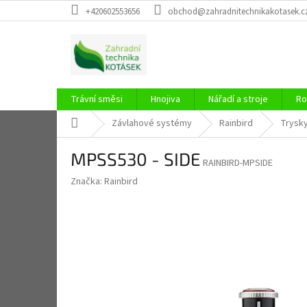
Přejít
+420602553656
obchod@zahradnitechnikakotasek.c
na
obsah
Trávní směsi
Hnojiva
Nářadí a stroje
Ro
Domů
Závlahové systémy
Rainbird
Trysk
MPSS530 - SIDE
RAINBIRD-MPSIDE
Značka:
Rainbird