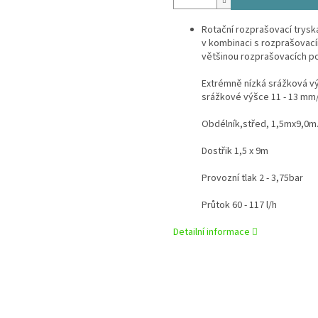
Rotační rozprašovací trysk
v kombinaci s rozprašovacím
většinou rozprašovacích po
Extrémně nízká srážková vý
srážkové výšce 11 - 13 mm/
Obdélník,střed, 1,5mx9,0m
Dostřik 1,5 x 9m
Provozní tlak 2 - 3,75bar
Průtok 60 - 117 l/h
Detailní informace