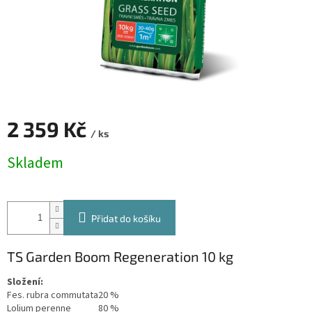
2 359 Kč
/ ks
Měrná
Skladem
cena:
Přidat do košíku
TS Garden Boom Regeneration 10 kg
Složení:
Fes. rubra commutata
20 %
Lolium perenne
80 %