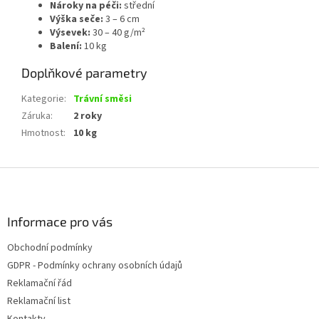
Nároky na péči:
střední
Výška seče:
3 – 6 cm
Výsevek:
30 – 40 g/m²
Balení:
10 kg
Doplňkové parametry
Kategorie
:
Trávní směsi
Záruka
:
2 roky
Hmotnost
:
10 kg
Z
á
p
a
Informace pro vás
t
Obchodní podmínky
í
GDPR - Podmínky ochrany osobních údajů
Reklamační řád
Reklamační list
Kontakty