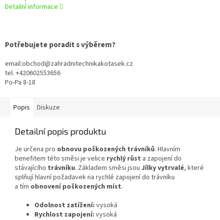
Detailní informace
Potřebujete poradit s výběrem?
email:obchod@zahradnitechnikakotasek.cz
tel. +420602553656
Po-Pa 8-18
Popis
Diskuze
Detailní popis produktu
Je určena pro
obnovu poškozených trávníků
. Hlavním
benefitem této směsi je velice
rychlý růst
a zapojení do
stávajícího
trávníku
. Základem směsi jsou
Jílky vytrvalé
, které
splňují hlavní požadavek na rychlé zapojení do trávníku
a tím
obnovení poškozených míst
.
Odolnost zatížení:
vysoká
Rychlost zapojení:
vysoká