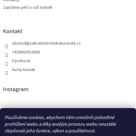
Zajistíme péči o váš trávník
Kontakt
obchod
@
zahradnitechnikakotasek.cz
+420602553656
Facebook
husty.travnik
Instagram
Hustý trávník
Používáme cookies, abychom Vám umožnili pohodlné
prohlížení webu a díky analýze provozu webu neustále
zlepšovali jeho funkce, výkon a použitelnost.