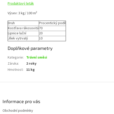
Produktový leták
2
Výsev: 3 kg/ 100 m
Druh
Procentický podíl
Kostřava rákosovitá
70
Lipnice luční
20
Jílek vytrvalý
10
Doplňkové parametry
Kategorie
:
Trávní směsi
Záruka
:
2 roky
Hmotnost
:
11 kg
Z
á
p
a
Informace pro vás
t
Obchodní podmínky
í