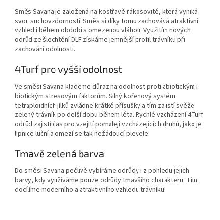
Směs Savana je založená na kostřavě rákosovité, která vyniká
svou suchovzdorností. Směs si díky tomu zachovává atraktivní
vzhled i během období s omezenou vláhou. Využitím nových
odrůd ze šlechtění DLF získáme jemnější profil trávníku při
zachování odolnosti.
4Turf pro vyšší odolnost
Ve směsi Savana klademe důraz na odolnost proti abiotickým i
biotickým stresovým faktorům. Silný kořenový systém
tetraploidních jílků zvládne krátké přísušky a tím zajistí svěže
zelený trávník po delší dobu během léta. Rychlé vzcházení 4Turf
odrůd zajistí čas pro vzejití pomaleji vzcházejících druhů, jako je
lipnice luční a omezí se tak nežádoucí plevele.
Tmavě zelená barva
Do směsi Savana pečlivě vybíráme odrůdy i z pohledu jejich
barvy, kdy využíváme pouze odrůdy tmavšího charakteru. Tím
docílíme moderního a atraktivního vzhledu trávníku!