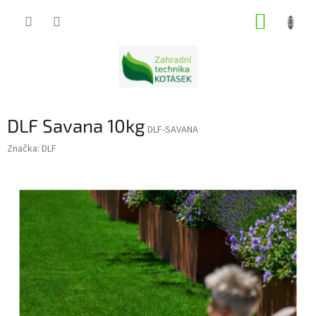
Přejít
NÁKUP
na
obsah
KOŠÍK
DLF Savana 10kg
DLF-SAVANA
Značka:
DLF