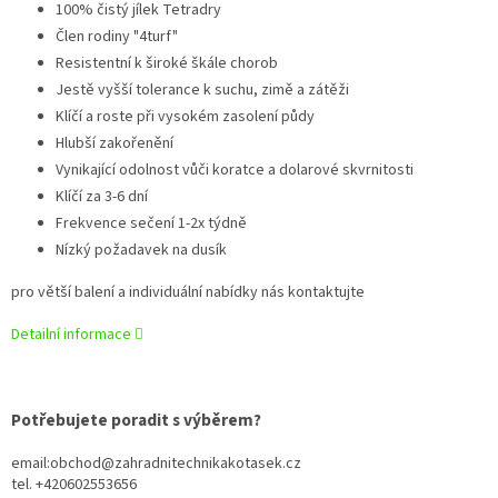
100% čistý jílek Tetradry
Člen rodiny "4turf"
Resistentní k široké škále chorob
Jestě vyšší tolerance k suchu, zimě a zátěži
Klíčí a roste při vysokém zasolení půdy
Hlubší zakořenění
Vynikající odolnost vůči koratce a dolarové skvrnitosti
Klíčí za 3-6 dní
Frekvence sečení 1-2x týdně
Nízký požadavek na dusík
pro větší balení a individuální nabídky nás kontaktujte
Detailní informace
Potřebujete poradit s výběrem?
email:obchod@zahradnitechnikakotasek.cz
tel. +420602553656