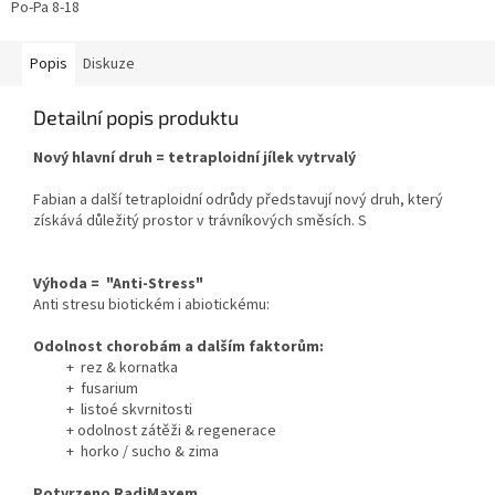
Po-Pa 8-18
Popis
Diskuze
Detailní popis produktu
Nový hlavní druh = tetraploidní jílek vytrvalý
Fabian a další tetraploidní odrůdy představují nový druh, který
získává důležitý prostor v trávníkových směsích. S
Výhoda = "Anti-Stress"
Anti stresu biotickém i abiotickému:
Odolnost chorobám a dalším faktorům:
+ rez & kornatka
+ fusarium
+ listoé skvrnitosti
+ odolnost zátěži & regenerace
+ horko / sucho & zima
Potvrzeno RadiMaxem