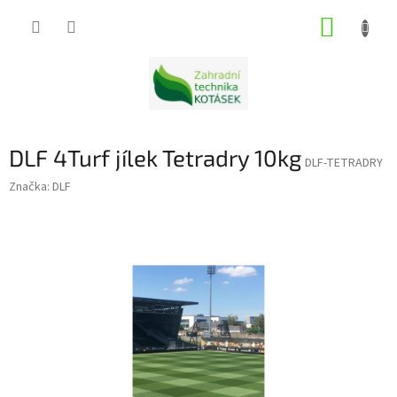
Přejít
NÁKUP
na
obsah
KOŠÍK
DLF 4Turf jílek Tetradry 10kg
DLF-TETRADRY
Značka:
DLF