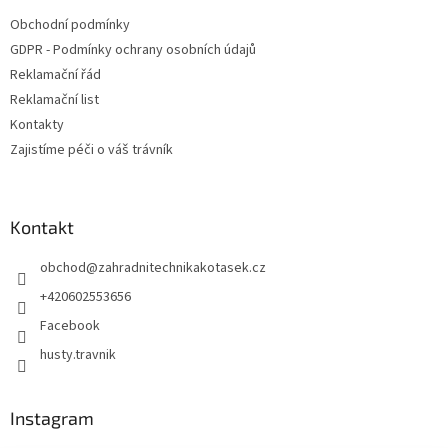
t
Obchodní podmínky
í
GDPR - Podmínky ochrany osobních údajů
Reklamační řád
Reklamační list
Kontakty
Zajistíme péči o váš trávník
Kontakt
obchod
@
zahradnitechnikakotasek.cz
+420602553656
Facebook
husty.travnik
Instagram