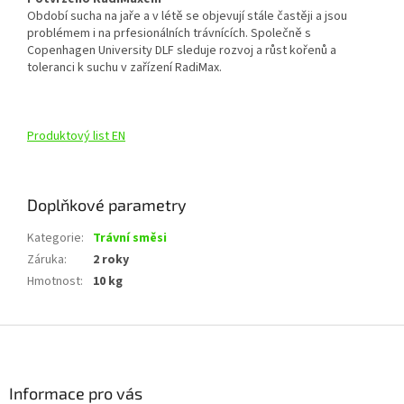
Období sucha na jaře a v létě se objevují stále častěji a jsou
problémem i na prfesionálních trávnících. Společně s
Copenhagen University DLF sleduje rozvoj a růst kořenů a
toleranci k suchu v zařízení RadiMax.
Produktový list EN
Doplňkové parametry
Kategorie
:
Trávní směsi
Záruka
:
2 roky
Hmotnost
:
10 kg
Z
á
p
a
Informace pro vás