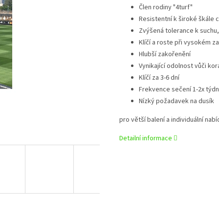
Člen rodiny "4turf"
Resistentní k široké škále 
Zvýšená tolerance k suchu,
Klíčí a roste při vysokém z
Hlubší zakořenění
Vynikající odolnost vůči kor
Klíčí za 3-6 dní
Frekvence sečení 1-2x týd
Nízký požadavek na dusík
pro větší balení a individuální nab
Detailní informace