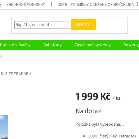
OBCHODNÍ PODMÍNKY
GDPR - PODMÍNKY OCHRANY OSOBNÍCH ÚDAJŮ
z
HLEDAT
botické sekačky
Substráty
Závlahové systémy
Power g
kg
DLF-TETRADARK
1 999 Kč
/ ks
Měrná
Na dotaz
cena:
Položka byla vyprodána…
100% čistý jílek Tetradark