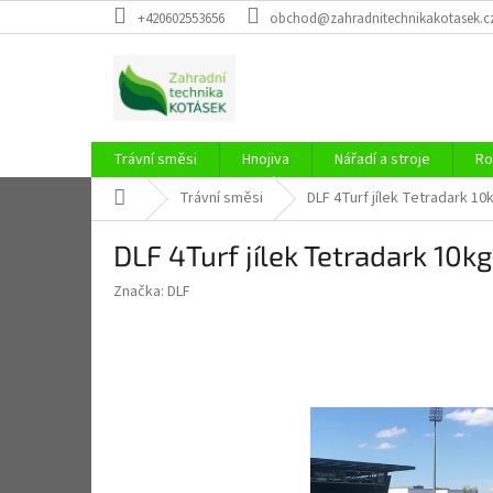
Přejít
+420602553656
obchod@zahradnitechnikakotasek.c
na
obsah
Trávní směsi
Hnojiva
Nářadí a stroje
Ro
Domů
Trávní směsi
DLF 4Turf jílek Tetradark 10
DLF 4Turf jílek Tetradark 10kg
Značka:
DLF