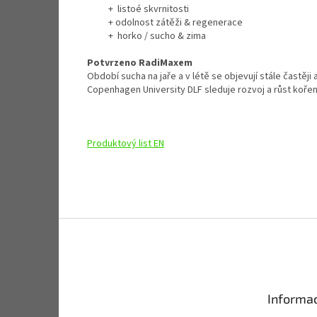
+ listoé skvrnitosti
+ odolnost zátěži & regenerace
+ horko / sucho & zima
Potvrzeno RadiMaxem
Období sucha na jaře a v létě se objevují stále častěji
Copenhagen University DLF sleduje rozvoj a růst kořenů
Produktový list EN
Z
á
p
a
t
Informac
í