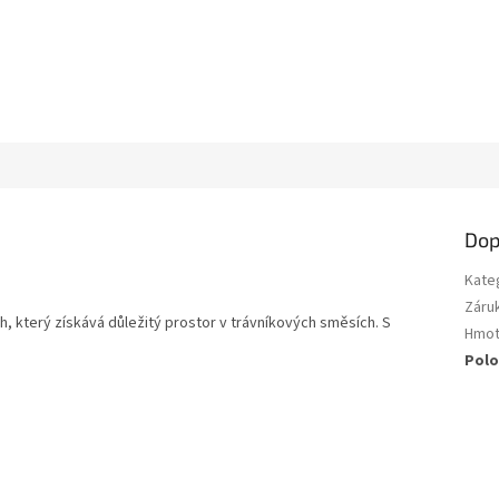
Dop
Kate
Záru
uh, který získává důležitý prostor v trávníkových směsích. S
Hmot
Polo