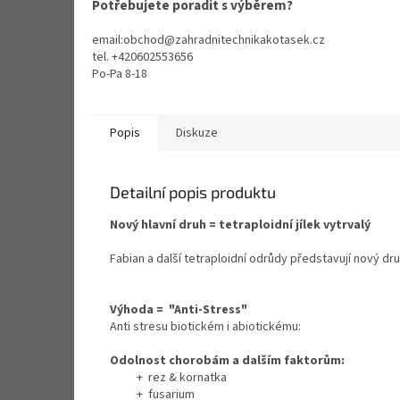
Potřebujete poradit s výběrem?
email:obchod@zahradnitechnikakotasek.cz
tel. +420602553656
Po-Pa 8-18
Popis
Diskuze
Detailní popis produktu
Nový hlavní druh = tetraploidní jílek vytrvalý
Fabian a další tetraploidní odrůdy představují nový dr
Výhoda = "Anti-Stress"
Anti stresu biotickém i abiotickému:
Odolnost chorobám a dalším faktorům:
+ rez & kornatka
+ fusarium