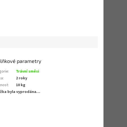
lňkové parametry
gorie
:
Trávní směsi
ka
:
2 roky
nost
:
10 kg
žka byla vyprodána…