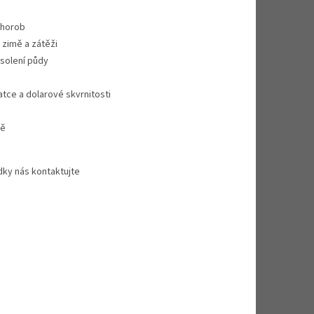
chorob
 zimě a zátěži
asolení půdy
atce a dolarové skvrnitosti
ně
ídky nás kontaktujte