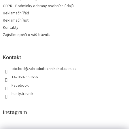
í
GDPR - Podmínky ochrany osobních údajů
Reklamační řád
Reklamační list
Kontakty
Zajistíme péči o váš trávník
Kontakt
obchod
@
zahradnitechnikakotasek.cz
+420602553656
Facebook
husty.travnik
Instagram