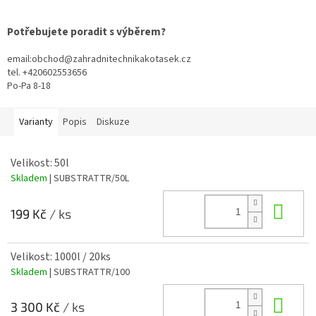
Potřebujete poradit s výběrem?
email:obchod@zahradnitechnikakotasek.cz
tel. +420602553656
Po-Pa 8-18
Varianty
Popis
Diskuze
Velikost: 50l
Skladem
| SUBSTRATTR/50L
Do 
199 Kč
/ ks
Velikost: 1000l / 20ks
Skladem
| SUBSTRATTR/100
Do 
3 300 Kč
/ ks