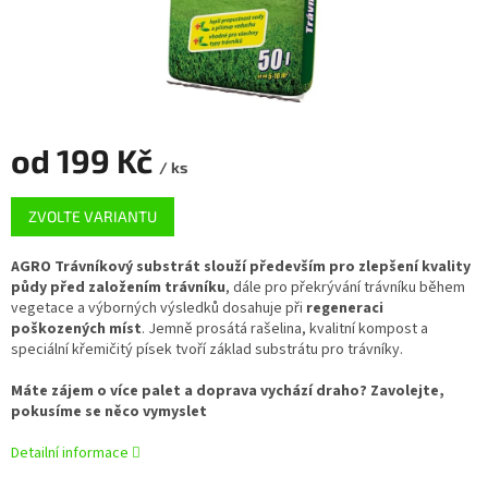
od
199 Kč
/ ks
Měrná
ZVOLTE VARIANTU
cena:
AGRO Trávníkový substrát slouží především pro zlepšení kvality
půdy před založením trávníku
, dále pro překrývání trávníku během
vegetace a výborných výsledků dosahuje při
regeneraci
poškozených míst
. Jemně prosátá rašelina, kvalitní kompost a
speciální křemičitý písek tvoří základ substrátu pro trávníky.
Máte zájem o více palet a doprava vychází draho? Zavolejte,
pokusíme se něco vymyslet
Detailní informace