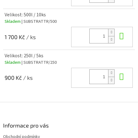
Velikost: 500l / 10ks
Skladem
| SUBSTRATTR/500
Do 
1 700 Kč
/ ks
Velikost: 250l / 5ks
Skladem
| SUBSTRATTR/250
Do 
900 Kč
/ ks
Z
á
p
a
Informace pro vás
t
Obchodní podmínky