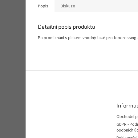
Popis
Diskuze
Detailní popis produktu
Po promíchání s pískem vhodný také pro topdressing a
Z
á
p
a
t
Informac
í
Obchodní 
GDPR - Pod
osobních ú