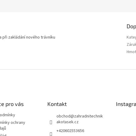
Dop
 při zakládání nového trávníku
Kate
Záru
Hmot
e pro vás
Kontakt
Instagr
podmínky
obchod
@
zahradnitechnik
akotasek.cz
mínky ochrany
dajů
+420602553656