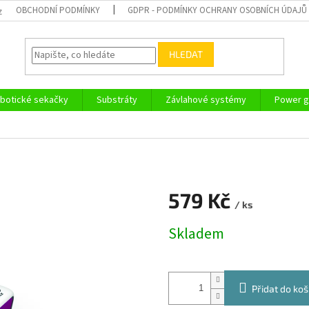
OBCHODNÍ PODMÍNKY
GDPR - PODMÍNKY OCHRANY OSOBNÍCH ÚDAJŮ
z
HLEDAT
botické sekačky
Substráty
Závlahové systémy
Power g
579 Kč
/ ks
Měrná
Skladem
cena:
Přidat do koš