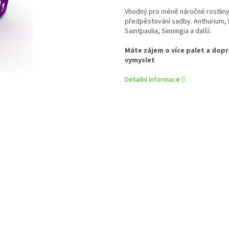
Vhodný pro méně náročné rostliny n
předpěstování sadby. Anthurium, B
Saintpaulia, Sinningia a další.
Máte zájem o více palet a dop
vymyslet
Detailní informace