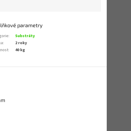
lňkové parametry
gorie
:
Substráty
ka
:
2 roky
nost
:
40 kg
am