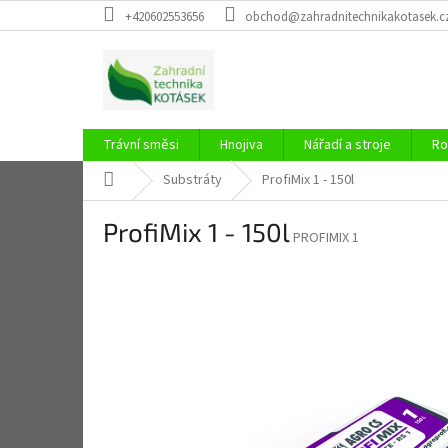
Přejít
+420602553656
obchod@zahradnitechnikakotasek.c
na
obsah
Trávní směsi
Hnojiva
Nářadí a stroje
Ro
Domů
Substráty
ProfiMix 1 - 150l
ProfiMix 1 - 150l
PROFIMIX 1