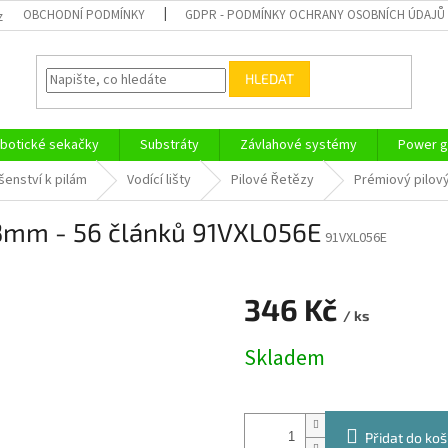
OBCHODNÍ PODMÍNKY
GDPR - PODMÍNKY OCHRANY OSOBNÍCH ÚDAJŮ
z
HLEDAT
botické sekačky
Substráty
Závlahové systémy
Power g
šenství k pilám
Vodící lišty
Pilové Řetězy
Prémiový pilový
1,3mm - 56 článků 91VXL056E
91VXL056E
346 Kč
/ ks
Měrná
Skladem
cena:
Přidat do koš