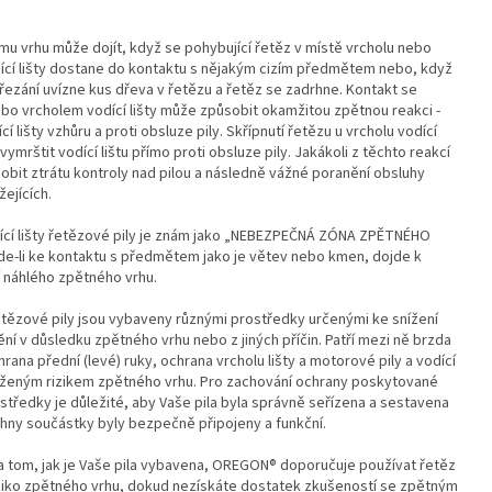
u vrhu může dojít, když se pohybující řetěz v místě vrcholu nebo
ící lišty dostane do kontaktu s nějakým cizím předmětem nebo, když
řezání uvízne kus dřeva v řetězu a řetěz se zadrhne. Kontakt se
bo vrcholem vodící lišty může způsobit okamžitou zpětnou reakci -
cí lišty vzhůru a proti obsluze pily. Skřípnutí řetězu u vrcholu vodící
vymrštit vodící lištu přímo proti obsluze pily. Jakákoli z těchto reakcí
bit ztrátu kontroly nad pilou a následně vážné poranění obsluhy
žejících.
cí lišty řetězové pily je znám jako „NEBEZPEČNÁ ZÓNA ZPĚTNÉHO
de-li ke kontaktu s předmětem jako je větev nebo kmen, dojde k
 náhlého zpětného vrhu.
tězové pily jsou vybaveny různými prostředky určenými ke snížení
nění v důsledku zpětného vrhu nebo z jiných příčin. Patří mezi ně brzda
rana přední (levé) ruky, ochrana vrcholu lišty a motorové pily a vodící
níženým rizikem zpětného vrhu. Pro zachování ochrany poskytované
středky je důležité, aby Vaše pila byla správně seřízena a sestavena
hny součástky byly bezpečně připojeny a funkční.
a tom, jak je Vaše pila vybavena, OREGON® doporučuje používat řetěz
riziko zpětného vrhu, dokud nezískáte dostatek zkušeností se zpětným