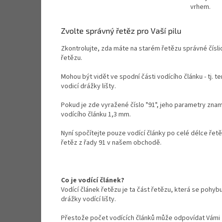
vrhem.
Zvolte správný řetěz pro Vaší pilu
Zkontrolujte, zda máte na starém řetězu správné číslic
řetězu.
Mohou být vidět ve spodní části vodícího článku - tj. t
vodicí drážky lišty.
Pokud je zde vyražené číslo "91", jeho parametry zname
vodícího článku 1,3 mm.
Nyní spočítejte pouze vodící články po celé délce řet
řetěz z řady 91 v našem obchodě.
Co je vodící článek?
Vodící článek řetězu je ta část řetězu, která se pohybu
drážky vodící lišty.
Přestože počet vodících článků může odpovídat Vámi