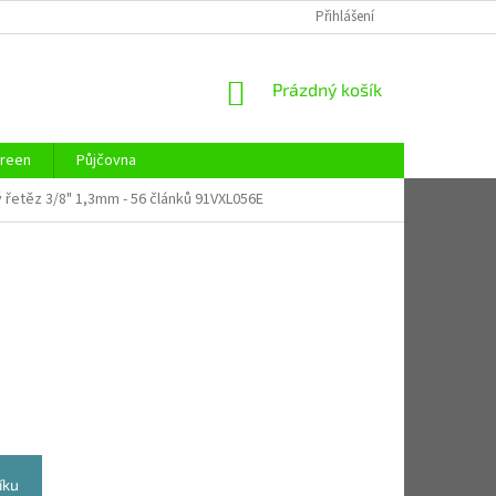
REKLAMAČNÍ ŘÁD
REKLAMAČNÍ LIST
Přihlášení
KONTAKTY
ZAJIST
NÁKUPNÍ
Prázdný košík
KOŠÍK
reen
Půjčovna
 řetěz 3/8" 1,3mm - 56 článků 91VXL056E
íku