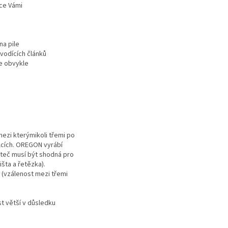
lce Vámi
na pile
 vodících článků
je obvykle
mezi kterýmikoli třemi po
lcích. OREGON vyrábí
 Rozteč musí být shodná pro
išta a řetězka).
e (vzálenost mezi třemi
st větší v důsledku