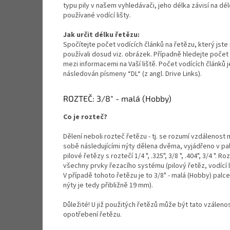
typu pily v našem vyhledávači, jeho délka závisí na dé
používané vodící lišty.
Jak určit délku řetězu:
Spočítejte počet vodících článků na řetězu, který jste 
používali dosud viz. obrázek. Případně hledejte počet
mezi informacemi na Vaší liště. Počet vodících článků 
následován písmeny “DL“ (z angl. Drive Links).
ROZTEČ: 3/8" - malá (Hobby)
Co je rozteč?
Dělení neboli rozteč řetězu - tj. se rozumí vzdálenost 
sobě následujícími nýty dělena dvěma, vyjádřeno v pa
pilové řetězy s roztečí 1/4 ", .325", 3/8 ", .404", 3/4 ".
všechny prvky řezacího systému (pilový řetěz, vodící l
V případě tohoto řetězu je to 3/8" - malá (Hobby) palc
nýty je tedy přibližně 19 mm).
Důležité! U již použitých řetězů může být tato vzáleno
opotřebení řetězu.