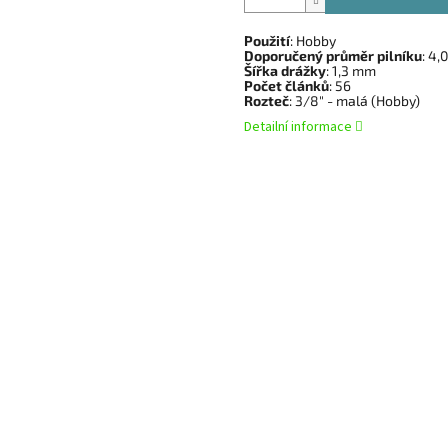
Použití
:
Hobby
Doporučený průměr pilníku
:
4,
Šířka drážky
:
1,3 mm
Počet článků
:
56
Rozteč
:
3/8" - malá (Hobby)
Detailní informace