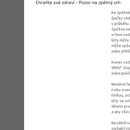
Chraňte své zdraví - Pozor na zpětný vrh
Ke zpětném
špičky vod
v průběhu 
špičkou ne
vržení vodí
lišty může 
může způso
nebo přihlí
Konec vodí
VRHU“. Doj
nebezpečí
Moderní ře
rizika zra
řetězu, och
lišty se s
těmito pro
a aby všec
Nezáleží n
snižující 