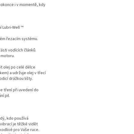
 dokonce i v momentě, kdy
í Lubri-Well ™
elém řezacím systému.
ásti vodících článků.
í motoru.
t olej po celé délce
kem) a udržuje olej v třecí
dicí drážkou lišty.
je tření při uvedení do
í pil.
ždý, kdo používá
 vibrací je těžké vidět
kodlivé pro Vaše ruce.