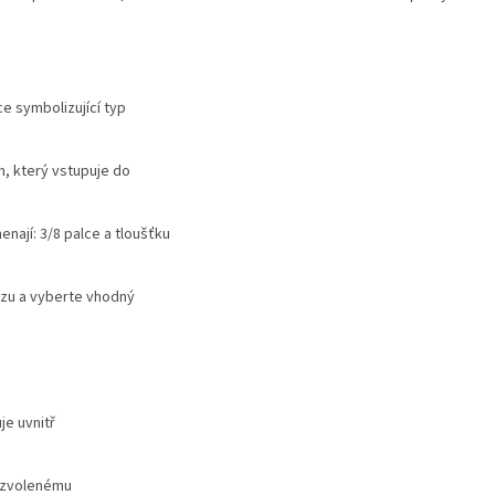
e symbolizující typ
en, který vstupuje do
nají: 3/8 palce a tloušťku
ězu a vyberte vhodný
je uvnitř
 zvolenému