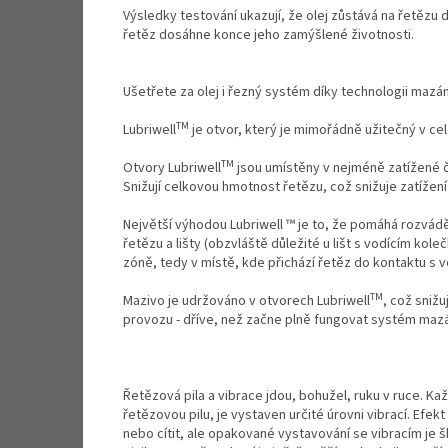
Výsledky testování ukazují, že olej zůstává na řetězu
řetěz dosáhne konce jeho zamýšlené životnosti.
Ušetřete za olej i řezný systém díky technologii mazán
TM
Lubriwell
je otvor, který je mimořádně užitečný v c
TM
Otvory Lubriwell
jsou umístěny v nejméně zatížené č
Snižují celkovou hmotnost řetězu, což snižuje zatížen
Největší výhodou Lubriwell ™ je to, že pomáhá rozvádě
řetězu a lišty (obzvláště důležité u lišt s vodícím koleč
zóně, tedy v místě, kde přichází řetěz do kontaktu s vo
TM
Mazivo je udržováno v otvorech Lubriwell
, což snižu
provozu - dříve, než začne plně fungovat systém mazán
Řetězová pila a vibrace jdou, bohužel, ruku v ruce. Ka
řetězovou pilu, je vystaven určité úrovni vibrací. Efekt
nebo cítit, ale opakované vystavování se vibracím je š