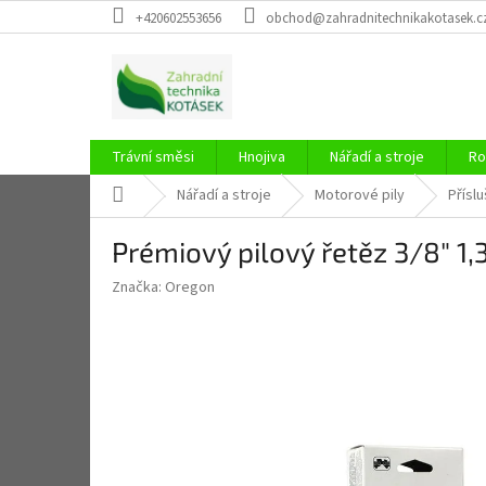
Přejít
+420602553656
obchod@zahradnitechnikakotasek.c
na
obsah
Trávní směsi
Hnojiva
Nářadí a stroje
Ro
Domů
Nářadí a stroje
Motorové pily
Příslu
Prémiový pilový řetěz 3/8" 
Značka:
Oregon