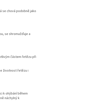
erá se chová podobně jako
lou, se shromažďuje a
otlivým částem řetězu při
 životnost řetězu i
enci k ohýbání během
éně náchylný k