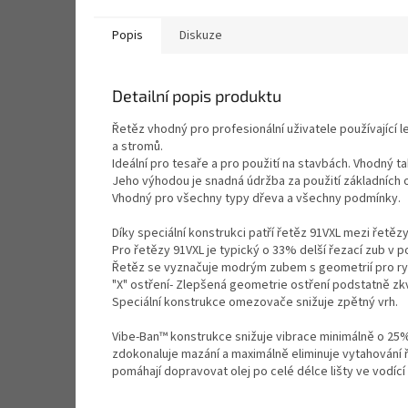
Popis
Diskuze
Detailní popis produktu
Řetěz vhodný pro profesionální uživatele používající 
a stromů.
Ideální pro tesaře a pro použití na stavbách. Vhodný t
Jeho výhodou je snadná údržba za použití základních os
Vhodný pro všechny typy dřeva a všechny podmínky.
Díky speciální konstrukci patří řetěz 91VXL mezi řetězy
Pro řetězy 91VXL je typický o 33% delší řezací zub v p
Řetěz se vyznačuje modrým zubem s geometrií pro rychl
"X" ostření- Zlepšená geometrie ostření podstatně zkv
Speciální konstrukce omezovače snižuje zpětný vrh.
Vibe-Ban™ konstrukce snižuje vibrace minimálně o 25%.
zdokonaluje mazání a maximálně eliminuje vytahování ře
pomáhají dopravovat olej po celé délce lišty ve vodící