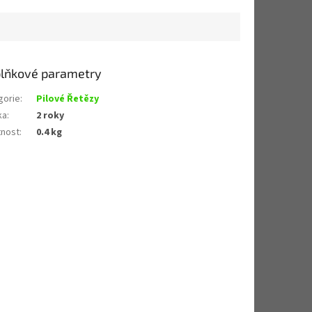
lňkové parametry
gorie
:
Pilové Řetězy
ka
:
2 roky
nost
:
0.4 kg