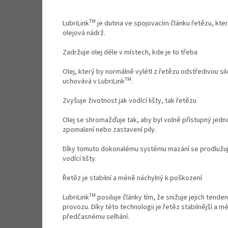
TM
LubriLink
je dutina ve spojovacím článku řetězu, kt
olejová nádrž.
Zadržuje olej déle v místech, kde je to třeba
Olej, který by normálně vylétl z řetězu odstředivou si
TM
uchovává v LubriLink
.
Zvyšuje životnost jak vodící lišty, tak řetězu
Olej se shromažďuje tak, aby byl volně přístupný jedn
zpomalení nebo zastavení pily.
Díky tomuto dokonalému systému mazání se prodlužuje
vodící lišty.
Řetěz je stabilní a méně náchylný k poškození
TM
LubriLink
posiluje články tím, že snižuje jejich tend
provozu. Díky této technologii je řetěz stabilnější a m
předčasnému selhání.