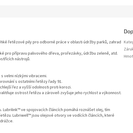
Dop
lehké řetězové pily pro odborné práce v oblasti údržby parků, zahrad
Kate
Záru
aké pro přípravu palivového dřeva, prořezávky, údržbu zeleně, atd.
Hmot
třících nástrojů.
 s velmi nízkými vibracemi.
orovnání s ostatními řetězy řady 91.
ejší řez a vyšší odolnosti proti korozi.
alitňuje ostrost řetězu a zároveň zvyšuje jeho rychlost a výkonnost.
 Lubrilink™ ve spojovacích článcích pomáhá roznášet olej, tím
tězu. Lubriwell™ jsou olejové otvory ve vodících článcích, které
 drážce.