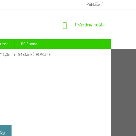
REKLAMAČNÍ ŘÁD
REKLAMAČNÍ LIST
Přihlášení
KONTAKTY
ZAJIST
NÁKUPNÍ
Prázdný košík
KOŠÍK
reen
Půjčovna
8” 1,3mm - 54 článků 91P054E
íku