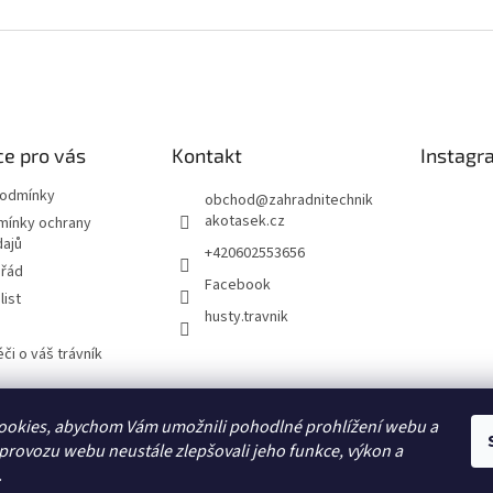
e pro vás
Kontakt
Instagr
podmínky
obchod
@
zahradnitechnik
akotasek.cz
mínky ochrany
dajů
+420602553656
 řád
Facebook
list
husty.travnik
či o váš trávník
ookies, abychom Vám umožnili pohodlné prohlížení webu a
Hustý trávník
 provozu webu neustále zlepšovali jeho funkce, výkon a
.