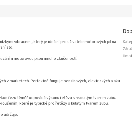
Dop
ízkými vibracemi, který je ideální pro uživatele motorových pil na
Kate
ání atd.
Záru
Hmot
s řezáním motorovou pilou mnoho zkušeností.
ných v marketech. Perfektně funguje benzínových, elektrických a aku
ý výkon řezu téměř odpovídá výkonu řetězu s hranatým tvarem zubu.
broušením, které je typické pro řetězy s kulatým tvarem zubu.
se udržuje.