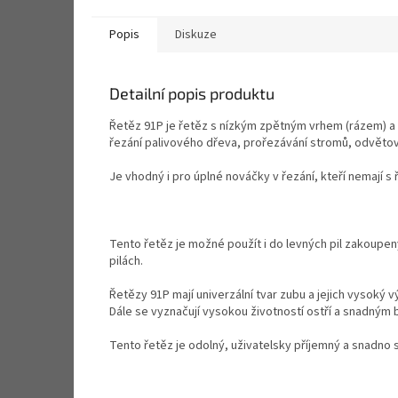
Popis
Diskuze
Detailní popis produktu
Řetěz 91P je řetěz s nízkým zpětným vrhem (rázem) a n
řezání palivového dřeva, prořezávání stromů, odvětov
Je vhodný i pro úplné nováčky v řezání, kteří nemají 
Tento řetěz je možné použít i do levných pil zakoupe
pilách.
Řetězy 91P mají univerzální tvar zubu a jejich vysok
Dále se vyznačují vysokou životností ostří a snadným 
Tento řetěz je odolný, uživatelsky příjemný a snadno 