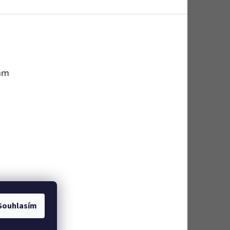
am
Souhlasím