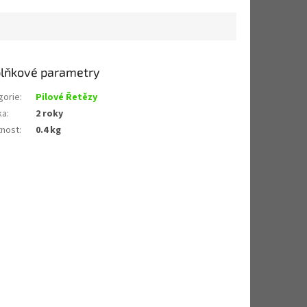
lňkové parametry
gorie
:
Pilové Řetězy
ka
:
2 roky
nost
:
0.4 kg