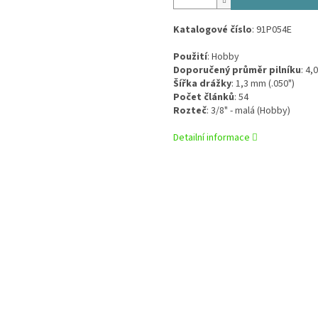
Katalogové číslo
: 91P054E
Použití
:
Hobby
Doporučený průměr pilníku
:
4,
Šířka drážky
:
1,3 mm (.050")
Počet článků
:
54
Rozteč
:
3/8" - malá (Hobby)
Detailní informace