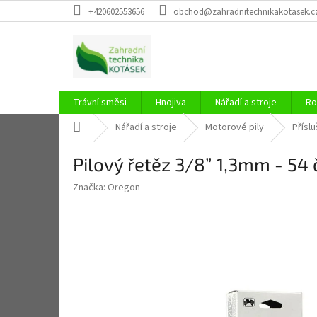
Přejít
+420602553656
obchod@zahradnitechnikakotasek.c
na
obsah
Trávní směsi
Hnojiva
Nářadí a stroje
Ro
Domů
Nářadí a stroje
Motorové pily
Příslu
Pilový řetěz 3/8” 1,3mm - 54
Značka:
Oregon