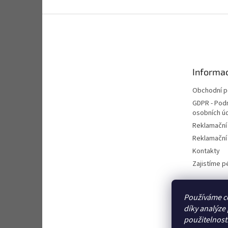
Z
á
p
a
t
Informac
í
Obchodní 
GDPR - Pod
osobních ú
Reklamační
Reklamační 
Kontakty
Zajistíme pé
Používáme c
díky analýze
použitelnost