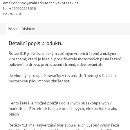
email:obchod@zahradnitechnikakotasek.cz
tel. +420602553656
Po-Pa 8-18
Popis
Diskuze
Detailní popis produktu
Řetěz 91P je řetěz s nízkým zpětným vrhem (rázem) a nízkými
vibracemi, který je ideální pro uživatele motorových pil na řezání
palivového dřeva, prořezávání stromů, odvětování atd.
Je vhodný i pro úplné nováčky v řezání, kteří nemají s řezáním
motorovou pilou mnoho zkušeností.
Tento řetěz je možné použít i do levných pil zakoupených v
marketech. Perfektně funguje benzínových, elektrických a aku
pilách.
Řetězy 91P mají univerzální tvar zubu a jejich vysoký výkon řezu