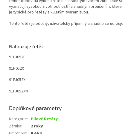
téměř odpovídá výkonu řetězu s hranatým tvarem zubu. Dále se
vyznačují vysokou životností ostří a snadným broušením, které
je typické pro řetězy s kulatým tvarem zubu.
Tento řetěz je odolný, uživatelsky příjemný a snadno se udržuje.
Nahrazuje řetěz
91PJ052E
91P052X
91PJ052X
91PJ052XN
Doplňkové parametry
Kategorie
:
Pilové Řetězy
Záruka
:
2 roky
Hmotnost
:
0.4 kg