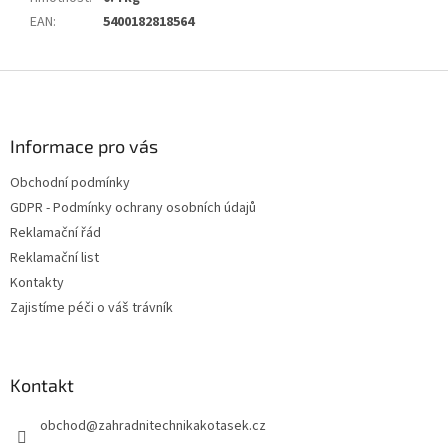
EAN
:
5400182818564
Z
á
p
a
Informace pro vás
t
Obchodní podmínky
í
GDPR - Podmínky ochrany osobních údajů
Reklamační řád
Reklamační list
Kontakty
Zajistíme péči o váš trávník
Kontakt
obchod
@
zahradnitechnikakotasek.cz