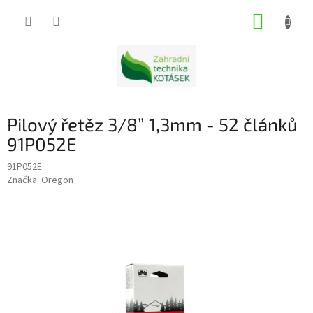
Přejít
NÁKUP
na
obsah
KOŠÍK
Pilový řetěz 3/8” 1,3mm - 52 článků
91P052E
91P052E
Značka:
Oregon