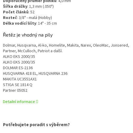
Doporučený průměr pilníku
:
4,0 mm
Šířka drážky
:
1,3 mm (.050")
Počet článků
:
52
Rozteč
:
3/8" - malá (Hobby)
Délka vodící lišty
:
14" - 35 cm
Řetěz je vhodný na pily
Dolmar, Husqvarna, Al-ko, Homelite, Makita, Narex, OleoMac, Jonsered,
Partner, McCulloch, Patriot a další.
ALKO EKS 2000/35
ALKO EKS 2000/35
DOLMAR ES-2136
HUSQVARNA 418 EL, HUSQVARNA 236
MAKITA UC3551AX1
STIGA SE 1814 Q
Partner 05052
Detailní informace
Potřebujete poradit s výběrem?