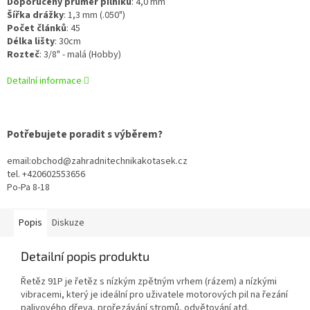
Doporučený průměr pilníku
:
4,0 mm
Šířka drážky
:
1,3 mm (.050")
Počet článků
:
45
Délka lišty
:
30cm
Rozteč
:
3/8" - malá (Hobby)
Detailní informace
Potřebujete poradit s výběrem?
email:obchod@zahradnitechnikakotasek.cz
tel. +420602553656
Po-Pa 8-18
Popis
Diskuze
Detailní popis produktu
Řetěz 91P je řetěz s nízkým zpětným vrhem (rázem) a nízkými
vibracemi, který je ideální pro uživatele motorových pil na řezání
palivového dřeva, prořezávání stromů, odvětování atd.