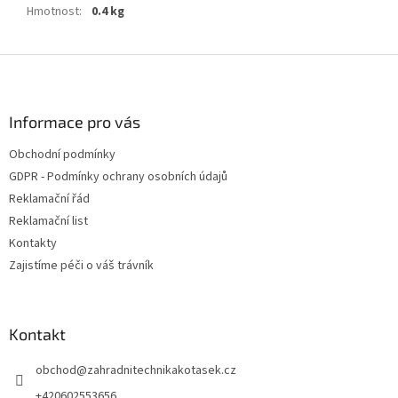
Hmotnost
:
0.4 kg
Z
á
p
a
Informace pro vás
t
Obchodní podmínky
í
GDPR - Podmínky ochrany osobních údajů
Reklamační řád
Reklamační list
Kontakty
Zajistíme péči o váš trávník
Kontakt
obchod
@
zahradnitechnikakotasek.cz
+420602553656