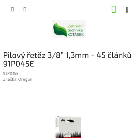
Přejít
NÁKUP
na
obsah
KOŠÍK
Pilový řetěz 3/8” 1,3mm - 45 článků
91P045E
91P045E
Značka:
Oregon