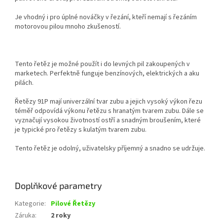
Je vhodný i pro úplné nováčky v řezání, kteří nemají s řezáním
motorovou pilou mnoho zkušeností.
Tento řetěz je možné použít i do levných pil zakoupených v
marketech. Perfektně funguje benzínových, elektrických a aku
pilách.
Řetězy 91P mají univerzální tvar zubu a jejich vysoký výkon řezu
téměř odpovídá výkonu řetězu s hranatým tvarem zubu. Dále se
vyznačují vysokou životností ostří a snadným broušením, které
je typické pro řetězy s kulatým tvarem zubu.
Tento řetěz je odolný, uživatelsky příjemný a snadno se udržuje.
Doplňkové parametry
Kategorie
:
Pilové Řetězy
Záruka
:
2 roky