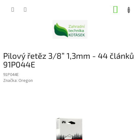
Přejít
NÁKUP
na
obsah
KOŠÍK
Pilový řetěz 3/8” 1,3mm - 44 článků
91P044E
91P044E
Značka:
Oregon