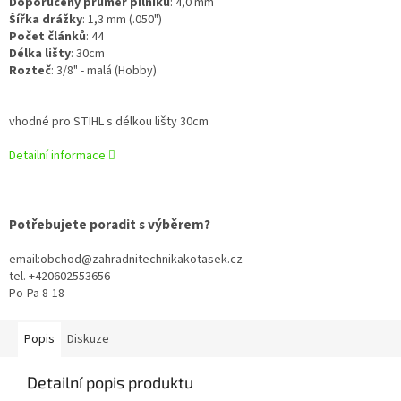
Doporučený průměr pilníku
:
4,0 mm
Šířka drážky
:
1,3 mm (.050")
Počet článků
:
44
Délka lišty
:
30cm
Rozteč
:
3/8" - malá (Hobby)
vhodné pro STIHL s délkou lišty 30cm
Detailní informace
Potřebujete poradit s výběrem?
email:obchod@zahradnitechnikakotasek.cz
tel. +420602553656
Po-Pa 8-18
Popis
Diskuze
Detailní popis produktu