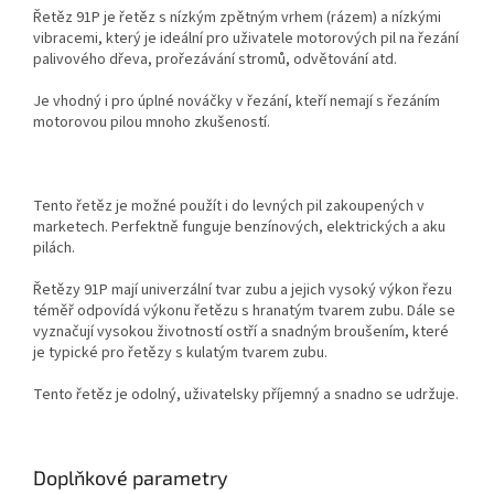
Řetěz 91P je řetěz s nízkým zpětným vrhem (rázem) a nízkými
vibracemi, který je ideální pro uživatele motorových pil na řezání
palivového dřeva, prořezávání stromů, odvětování atd.
Je vhodný i pro úplné nováčky v řezání, kteří nemají s řezáním
motorovou pilou mnoho zkušeností.
Tento řetěz je možné použít i do levných pil zakoupených v
marketech. Perfektně funguje benzínových, elektrických a aku
pilách.
Řetězy 91P mají univerzální tvar zubu a jejich vysoký výkon řezu
téměř odpovídá výkonu řetězu s hranatým tvarem zubu. Dále se
vyznačují vysokou životností ostří a snadným broušením, které
je typické pro řetězy s kulatým tvarem zubu.
Tento řetěz je odolný, uživatelsky příjemný a snadno se udržuje.
Doplňkové parametry