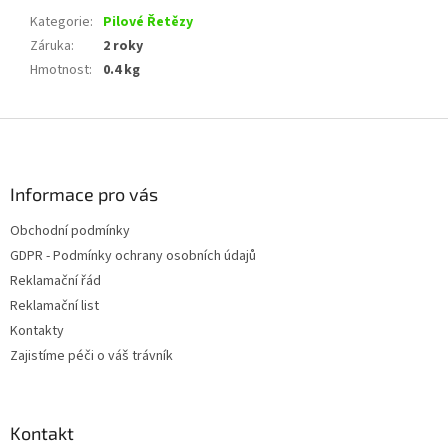
Kategorie
:
Pilové Řetězy
Záruka
:
2 roky
Hmotnost
:
0.4 kg
Z
á
p
a
Informace pro vás
t
Obchodní podmínky
í
GDPR - Podmínky ochrany osobních údajů
Reklamační řád
Reklamační list
Kontakty
Zajistíme péči o váš trávník
Kontakt