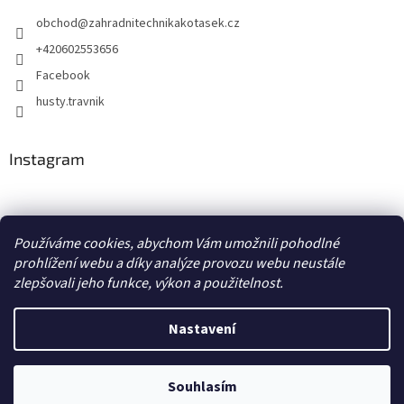
obchod
@
zahradnitechnikakotasek.cz
+420602553656
Facebook
husty.travnik
Instagram
Hustý trávník
Používáme cookies, abychom Vám umožnili pohodlné
prohlížení webu a díky analýze provozu webu neustále
zlepšovali jeho funkce, výkon a použitelnost.
Vytvořil Shoptet
Nastavení
Copyright 2026
Zahradní technika Kotásek
. Všechna práva
Souhlasím
vyhrazena.
Upravit nastavení cookies