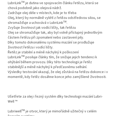
TM
LubriLink
je dutina ve spojovacím článku řetězu, která se
chová podobně jako olejová nádrž.
Zadržuje olej déle v místech, kde je to třeba
Olej, který by normálně vylétl z řetězu odstředivou silou, se
TM
shromažďuje a uchovává v LubriLink
.
Zvyšuje životnost jak vodící lišty, tak řetězu
Olej se shromažďuje tak, aby byl volně přístupný jednotlivým
částem řetězu při zpomalení nebo zastavení pily.
Díky tomuto dokonalému systému mazání se prodlužuje
životnost řetězu i vodící lišty.
Řetěz je stabilní a méně náchylný k poškození
TM
LubriLink
posiluje články tím, že snižuje jejich tendenci k
ohýbání během provozu. Díky této technologii je řetěz
stabilnější a méně náchylný k předčasnému selhání.
Výsledky testování ukazují, že olej zůstává na řetězu dokonce i v
momentě, kdy řetěz dosáhne konce jeho zamýšlené životnosti.
Ušetřete za olej i řezný systém díky technologii mazání Lubri-
Well ™
TM
Lubriwell
je otvor, který je mimořádně užitečný v celém