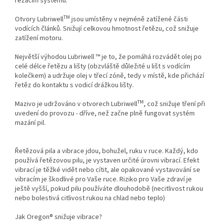
řezacím systému.
TM
Otvory Lubriwell
jsou umístěny v nejméně zatížené části
vodících článků. Snižují celkovou hmotnost řetězu, což snižuje
zatížení motoru.
Největší výhodou Lubriwell ™ je to, že pomáhá rozvádět olej po
celé délce řetězu a lišty (obzvláště důležité u lišt s vodícím
kolečkem) a udržuje olej v třecí zóně, tedy v místě, kde přichází
řetěz do kontaktu s vodicí drážkou lišty.
TM
Mazivo je udržováno v otvorech Lubriwell
, což snižuje tření při
uvedení do provozu - dříve, než začne plně fungovat systém
mazání pil.
Řetězová pila a vibrace jdou, bohužel, ruku v ruce. Každý, kdo
používá řetězovou pilu, je vystaven určité úrovni vibrací. Efekt
vibrací je těžké vidět nebo cítit, ale opakované vystavování se
vibracím je škodlivé pro Vaše ruce. Riziko pro Vaše zdraví je
ještě vyšší, pokud pilu používáte dlouhodobě (necitlivost rukou
nebo bolestivá citlivost rukou na chlad nebo teplo)
Jak Oregon® snižuje vibrace?