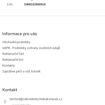
EAN
:
5400182868910
Z
á
p
a
Informace pro vás
t
Obchodní podmínky
í
GDPR - Podmínky ochrany osobních údajů
Reklamační řád
Reklamační list
Kontakty
Zajistíme péči o váš trávník
Kontakt
obchod
@
zahradnitechnikakotasek.cz