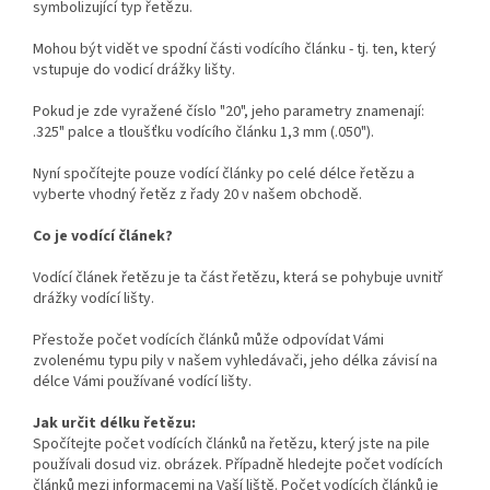
symbolizující typ řetězu.
Mohou být vidět ve spodní části vodícího článku - tj. ten, který
vstupuje do vodicí drážky lišty.
Pokud je zde vyražené číslo "20", jeho parametry znamenají:
.325" palce a tloušťku vodícího článku 1,3 mm (.050").
Nyní spočítejte pouze vodící články po celé délce řetězu a
vyberte vhodný řetěz z řady 20 v našem obchodě.
Co je vodící článek?
Vodící článek řetězu je ta část řetězu, která se pohybuje uvnitř
drážky vodící lišty.
Přestože počet vodících článků může odpovídat Vámi
zvolenému typu pily v našem vyhledávači, jeho délka závisí na
délce Vámi používané vodící lišty.
Jak určit délku řetězu:
Spočítejte počet vodících článků na řetězu, který jste na pile
používali dosud viz. obrázek. Případně hledejte počet vodících
článků mezi informacemi na Vaší liště. Počet vodících článků je