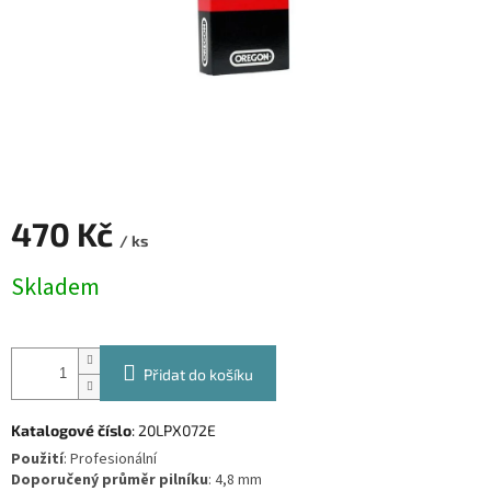
470 Kč
/ ks
Měrná
Skladem
cena:
Přidat do košíku
Katalogové číslo
: 20LPX072E
Použití
:
Profesionální
Doporučený průměr pilníku
:
4,8 mm