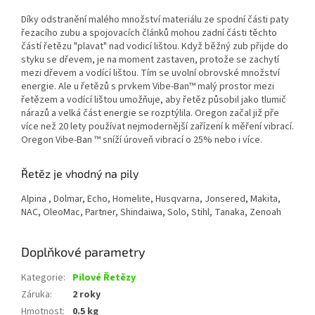
Díky odstranění malého množství materiálu ze spodní části paty
řezacího zubu a spojovacích článků mohou zadní části těchto
částí řetězu "plavat" nad vodicí lištou. Když běžný zub přijde do
styku se dřevem, je na moment zastaven, protože se zachytí
mezi dřevem a vodící lištou. Tím se uvolní obrovské množství
energie. Ale u řetězů s prvkem Vibe-Ban™ malý prostor mezi
řetězem a vodící lištou umožňuje, aby řetěz působil jako tlumič
nárazů a velká část energie se rozptýlila. Oregon začal již pře
více než 20 lety používat nejmodernější zařízení k měření vibrací.
Oregon Vibe-Ban ™ sníží úroveň vibrací o 25% nebo i více.
Řetěz je vhodný na pily
Alpina , Dolmar, Echo, Homelite, Husqvarna, Jonsered, Makita,
NAC, OleoMac, Partner, Shindaiwa, Solo, Stihl, Tanaka, Zenoah
Doplňkové parametry
Kategorie
:
Pilové Řetězy
Záruka
:
2 roky
Hmotnost
:
0.5 kg