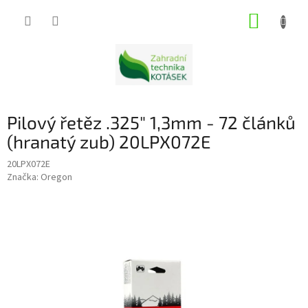
Přejít
NÁKUP
na
obsah
KOŠÍK
Pilový řetěz .325" 1,3mm - 72 článků
(hranatý zub) 20LPX072E
20LPX072E
Značka:
Oregon