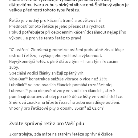
dlátovitému tvaru zubu s nízkými vibracemi. Špičkový výkon je
velkou předností tohoto typu řetězu.
Řetěz je vhodný pro kácení stromů a odvětvování.
Předností tohoto řetězu je jeho přesnost a rychlost.
Pokud potřebujete při celodenním kácení dosáhnout nejlepšího
výkonu, je pro vás tento řetěz to pravé.
"X" ostření- Zlepšená geometrie ostření podstatně zkvalitňuje
ostrost řetězu, zvyšuje jeho rychlost a výkonnost.
Nejvýkonnější řetěz s plně dlátovitými – hranatými řezacími
zuby.
Speciální vodící články snižují zpětný vrh.
Vibe-Ban™ konstrukce snižuje vibrace o více než 25%.
Lubrilink™ ve spojovacích článcích pomáhá roznášet olej.
Lubriwell™ jsou olejové otvory ve vodících článcích, které
pomáhají dopravovat olej po celé délce lišty ve vodící drážce.
Směrová značka na hřbetu řezacího zubu usnadňuje ostření.
3
3
Vhodný pro řetězové pily o obsahu 35cm
až 62 cm
Zvolte správný řetěz pro Vaší pilu
Zkontrolujte, zda máte na starém řetězu správné číslice