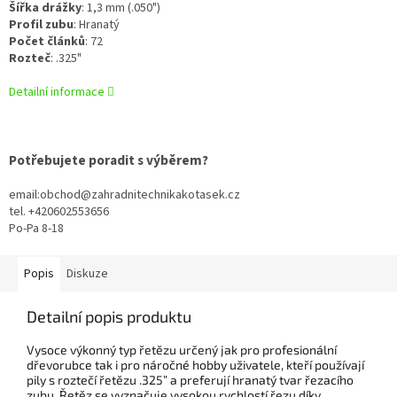
Šířka drážky
:
1,3 mm (.050")
Profil zubu
:
Hranatý
Počet článků
:
72
Rozteč
:
.325"
Detailní informace
Potřebujete poradit s výběrem?
email:obchod@zahradnitechnikakotasek.cz
tel. +420602553656
Po-Pa 8-18
Popis
Diskuze
Detailní popis produktu
Vysoce výkonný typ řetězu určený jak pro profesionální
dřevorubce tak i pro náročné hobby uživatele, kteří používají
pily s roztečí řetězu .325” a preferují hranatý tvar řezacího
zubu. Řetěz se vyznačuje vysokou rychlostí řezu díky