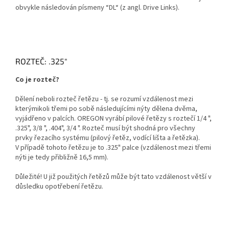
obvykle následován písmeny “DL“ (z angl. Drive Links).
ROZTEČ: .325"
Co je rozteč?
Dělení neboli rozteč řetězu - tj. se rozumí vzdálenost mezi
kterýmikoli třemi po sobě následujícími nýty dělena dvěma,
vyjádřeno v palcích. OREGON vyrábí pilové řetězy s roztečí 1/4 ",
.325", 3/8 ", .404", 3/4 ". Rozteč musí být shodná pro všechny
prvky řezacího systému (pilový řetěz, vodící lišta a řetězka).
V případě tohoto řetězu je to .325" palce (vzdálenost mezi třemi
nýti je tedy přibližně 16,5 mm).
Důležité! U již použitých řetězů může být tato vzdálenost větší v
důsledku opotřebení řetězu.