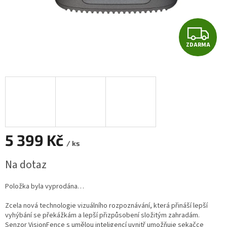
Z
ZDARMA
D
A
R
M
A
5 399 Kč
/ ks
Měrná
Na dotaz
cena:
Položka byla vyprodána…
Zcela nová technologie vizuálního rozpoznávání, která přináší lepší
vyhýbání se překážkám a lepší přizpůsobení složitým zahradám.
Senzor VisionFence s umělou inteligencí uvnitř umožňuje sekačce