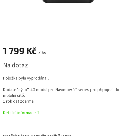
1 799 Kč
/ ks
Měrná
Na dotaz
cena:
Položka byla vyprodána…
Dodatečný IoT 4G modul pro Navimow "i" series pro připojení do
mobilní sítě.
1 rok dat zdarma.
Detailní informace