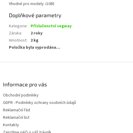
Vhodné pro modely: i108E
Doplňkové parametry
Kategorie
:
Příslušenství segway
Záruka
:
2 roky
Hmotnost
:
2 kg
Položka byla vyprodána…
Z
á
p
a
Informace pro vás
t
Obchodní podmínky
í
GDPR - Podmínky ochrany osobních údajů
Reklamační řád
Reklamační list
Kontakty
Zajistíme péči o váš trávník