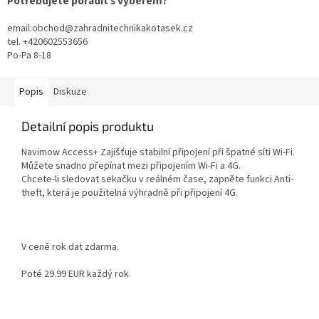
Potřebujete poradit s výběrem?
email:obchod@zahradnitechnikakotasek.cz
tel. +420602553656
Po-Pa 8-18
Popis
Diskuze
Detailní popis produktu
Navimow Access+ Zajišťuje stabilní připojení při špatné síti Wi-Fi.
Můžete snadno přepínat mezi připojením Wi-Fi a 4G.
Chcete-li sledovat sekačku v reálném čase, zapněte funkci Anti-
theft, která je použitelná výhradně při připojení 4G.
V ceně rok dat zdarma.
Poté 29.99 EUR každý rok.