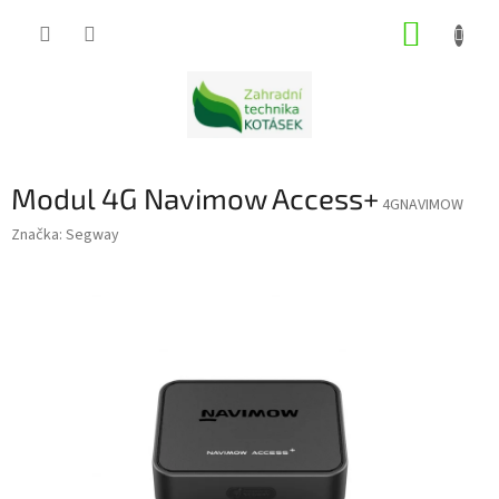
Přejít
NÁKUP
na
obsah
KOŠÍK
Modul 4G Navimow Access+
4GNAVIMOW
Značka:
Segway