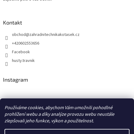
Kontakt
obchod
@
zahradnitechnikakotasek.cz
+420602553656
Facebook
husty.travnik
Instagram
Hustý trávník
Používáme cookies, abychom Vám umožnili pohodlné
prohlížení webu a díky analýze provozu webu neustále
zlepšovali jeho funkce, výkon a použitelnost.
Vytvořil Shoptet