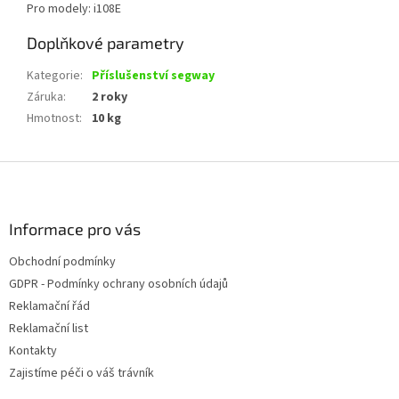
Pro modely: i108E
Doplňkové parametry
Kategorie
:
Příslušenství segway
Záruka
:
2 roky
Hmotnost
:
10 kg
Z
á
p
a
Informace pro vás
t
Obchodní podmínky
í
GDPR - Podmínky ochrany osobních údajů
Reklamační řád
Reklamační list
Kontakty
Zajistíme péči o váš trávník