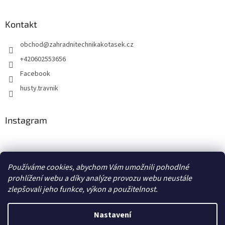
Kontakt
obchod
@
zahradnitechnikakotasek.cz
+420602553656
Facebook
husty.travnik
Instagram
Hustý trávník
Používáme cookies, abychom Vám umožnili pohodlné
prohlížení webu a díky analýze provozu webu neustále
zlepšovali jeho funkce, výkon a použitelnost.
Vytvořil Shoptet
Nastavení