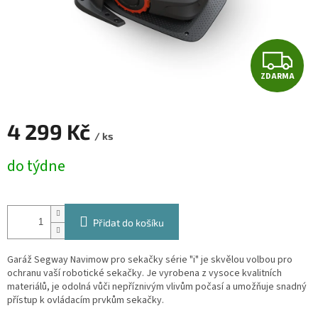
Z
ZDARMA
D
A
4 299 Kč
/ ks
R
Měrná
do týdne
cena:
M
A
Přidat do košíku
Garáž Segway Navimow pro sekačky série "i" je skvělou volbou pro
ochranu vaší robotické sekačky. Je vyrobena z vysoce kvalitních
materiálů, je odolná vůči nepříznivým vlivům počasí a umožňuje snadný
přístup k ovládacím prvkům sekačky.