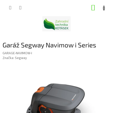
Přejít
NÁKUP
na
obsah
KOŠÍK
Garáž Segway Navimow i Series
GARAGE-NAVIMOW-I
Značka:
Segway