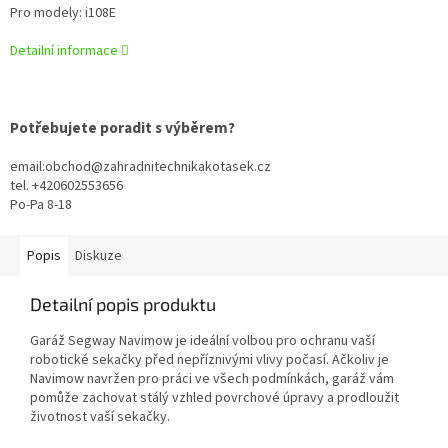
Pro modely: i108E
Detailní informace
Potřebujete poradit s výběrem?
email:obchod@zahradnitechnikakotasek.cz
tel. +420602553656
Po-Pa 8-18
Popis
Diskuze
Detailní popis produktu
Garáž Segway Navimow je ideální volbou pro ochranu vaší
robotické sekačky před nepříznivými vlivy počasí. Ačkoliv je
Navimow navržen pro práci ve všech podmínkách, garáž vám
pomůže zachovat stálý vzhled povrchové úpravy a prodloužit
životnost vaší sekačky.