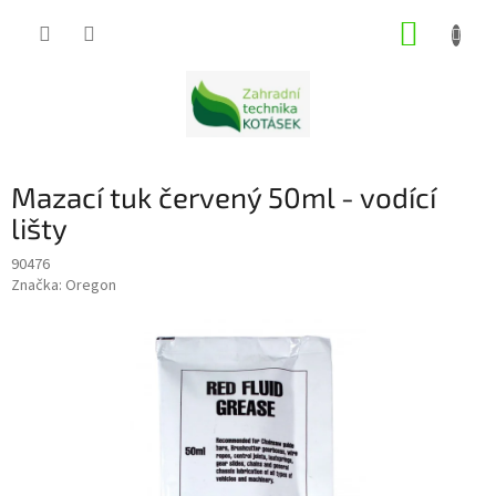
Přejít
NÁKUP
na
obsah
KOŠÍK
Mazací tuk červený 50ml - vodící
lišty
90476
Značka:
Oregon