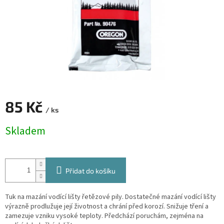
85 Kč
/ ks
Měrná
Skladem
cena:
Přidat do košíku
Tuk na mazání vodící lišty řetězové pily. Dostatečné mazání vodící lišty
výrazně prodlužuje její životnost a chrání před korozí. Snižuje tření a
zamezuje vzniku vysoké teploty. Předchází poruchám, zejména na