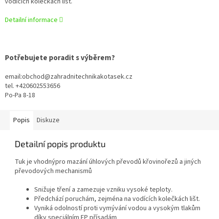
vodících kolečkách lišt.
Detailní informace
Potřebujete poradit s výběrem?
email:obchod@zahradnitechnikakotasek.cz
tel. +420602553656
Po-Pa 8-18
Popis
Diskuze
Detailní popis produktu
Tuk je vhodnýpro mazání úhlových převodů křovinořezů a jiných
převodových mechanismů
Snižuje tření a zamezuje vzniku vysoké teploty.
Předchází poruchám, zejména na vodících kolečkách lišt.
Vyniká odolností proti vymývání vodou a vysokým tlakům
díky speciálním EP přísadám