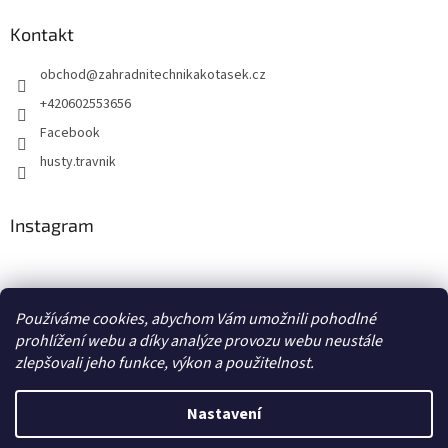
Kontakt
obchod
@
zahradnitechnikakotasek.cz
+420602553656
Facebook
husty.travnik
Instagram
Hustý trávník
Používáme cookies, abychom Vám umožnili pohodlné
prohlížení webu a díky analýze provozu webu neustále
zlepšovali jeho funkce, výkon a použitelnost.
Vytvořil Shoptet
Nastavení