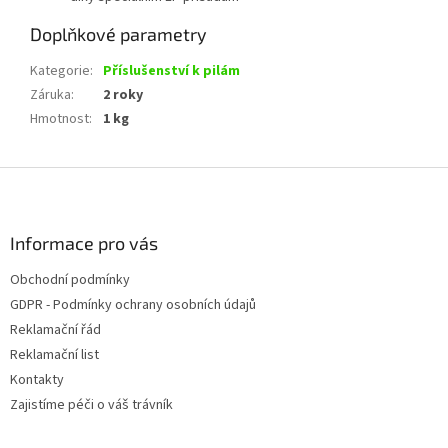
Doplňkové parametry
Kategorie
:
Příslušenství k pilám
Záruka
:
2 roky
Hmotnost
:
1 kg
Z
á
p
a
Informace pro vás
t
Obchodní podmínky
í
GDPR - Podmínky ochrany osobních údajů
Reklamační řád
Reklamační list
Kontakty
Zajistíme péči o váš trávník