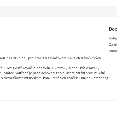
Dop
Kate
Záru
Hmot
jsou ideální volbou pro precizní zavlažování menších trávníkových
iž 25 let! Postřikovač je dodáván BEZ trysky. Mohou být osazeny
Rotátor. Součástí je proplachovací zátka, která chrání proti vnikání
í i s rozprašovacími tryskami konkurenčních značek. Funkce Ratcheting