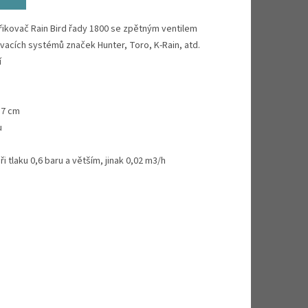
ikovač Rain Bird řady 1800 se zpětným ventilem
vacích systémů značek Hunter, Toro, K-Rain, atd.
í
,7 cm
u
i tlaku 0,6 baru a větším, jinak 0,02 m3/h