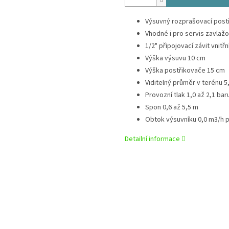
Výsuvný rozprašovací postř
Vhodné i pro servis zavlažo
1/2" připojovací závit vnitřn
Výška výsuvu 10 cm
Výška postřikovače 15 cm
Viditelný průměr v terénu 5
Provozní tlak 1,0 až 2,1 bar
Spon 0,6 až 5,5 m
Obtok výsuvníku 0,0 m3/h př
Detailní informace