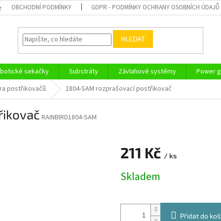
OBCHODNÍ PODMÍNKY
GDPR - PODMÍNKY OCHRANY OSOBNÍCH ÚDAJŮ
z
HLEDAT
botické sekačky
Substráty
Závlahové systémy
Power g
ra postřikovačů
1804-SAM rozprašovací postřikovač
řikovač
RAINBIRD1804-SAM
211 Kč
/ ks
Měrná
Skladem
cena:
Přidat do koš