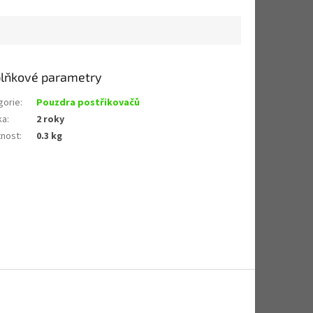
lňkové parametry
gorie
:
Pouzdra postřikovačů
ka
:
2 roky
nost
:
0.3 kg