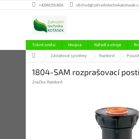
Přejít
+420602553656
obchod@zahradnitechnikakotasek.c
na
obsah
Trávní směsi
Hnojiva
Nářadí a stroje
Ro
Domů
Závlahové systémy
Rainbird
Pouzd
1804-SAM rozprašovací post
Značka:
Rainbird