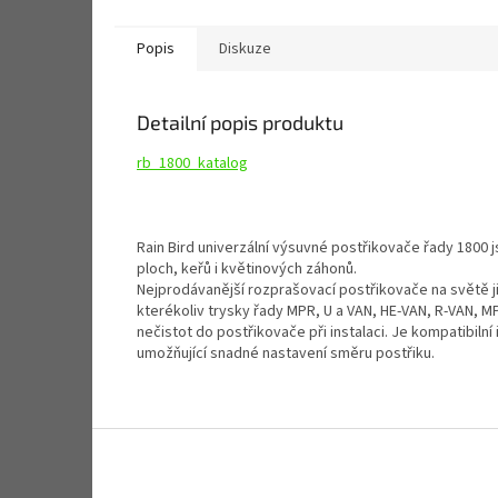
Popis
Diskuze
Detailní popis produktu
rb_1800_katalog
Rain Bird univerzální výsuvné postřikovače řady 1800 
ploch, keřů i květinových záhonů.
Nejprodávanější rozprašovací postřikovače na světě j
kterékoliv trysky řady MPR, U a VAN, HE-VAN, R-VAN, MP 
nečistot do postřikovače při instalaci. Je kompatibiln
umožňující snadné nastavení směru postřiku.
Z
á
p